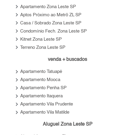
keyboard_arrow_right
Apartamento Zona Leste SP
keyboard_arrow_right
Aptos Próximo ao Metrô ZL SP
keyboard_arrow_right
Casa / Sobrado Zona Leste SP
keyboard_arrow_right
Condomínio Fech. Zona Leste SP
keyboard_arrow_right
Kitnet Zona Leste SP
keyboard_arrow_right
Terreno Zona Leste SP
venda + buscados
keyboard_arrow_right
Apartamento Tatuapé
keyboard_arrow_right
Apartamento Mooca
keyboard_arrow_right
Apartamento Penha SP
keyboard_arrow_right
Apartamento Itaquera
keyboard_arrow_right
Apartamento Vila Prudente
keyboard_arrow_right
Apartamento Vila Matilde
Aluguel Zona Leste SP