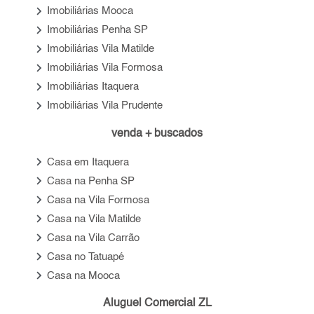
keyboard_arrow_right
Imobiliárias Mooca
keyboard_arrow_right
Imobiliárias Penha SP
keyboard_arrow_right
Imobiliárias Vila Matilde
keyboard_arrow_right
Imobiliárias Vila Formosa
keyboard_arrow_right
Imobiliárias Itaquera
keyboard_arrow_right
Imobiliárias Vila Prudente
venda + buscados
keyboard_arrow_right
Casa em Itaquera
keyboard_arrow_right
Casa na Penha SP
keyboard_arrow_right
Casa na Vila Formosa
keyboard_arrow_right
Casa na Vila Matilde
keyboard_arrow_right
Casa na Vila Carrão
keyboard_arrow_right
Casa no Tatuapé
keyboard_arrow_right
Casa na Mooca
Aluguel Comercial ZL