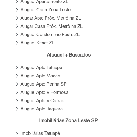
keyboard_arrow_right
Aluguel Apartamento ZL
keyboard_arrow_right
Aluguel Casa Zona Leste
keyboard_arrow_right
Alugar Apto Próx. Metrô na ZL
keyboard_arrow_right
Alugar Casa Próx. Metrô na ZL
keyboard_arrow_right
Aluguel Condomínio Fech. ZL
keyboard_arrow_right
Aluguel Kitnet ZL
Aluguel + Buscados
keyboard_arrow_right
Aluguel Apto Tatuapé
keyboard_arrow_right
Aluguel Apto Mooca
keyboard_arrow_right
Aluguel Apto Penha SP
keyboard_arrow_right
Aluguel Apto V.Formosa
keyboard_arrow_right
Aluguel Apto V.Carrão
keyboard_arrow_right
Aluguel Apto Itaquera
Imobiliárias Zona Leste SP
keyboard_arrow_right
Imobiliárias Tatuapé