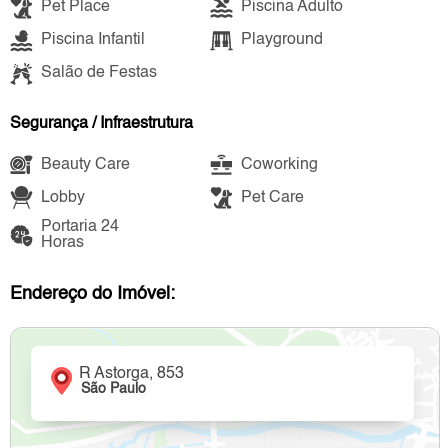
Pet Place
Piscina Adulto
Piscina Infantil
Playground
Salão de Festas
Segurança / Infraestrutura
Beauty Care
Coworking
Lobby
Pet Care
Portaria 24
Horas
Endereço do Imóvel:
R Astorga, 853
São Paulo