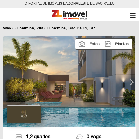
O PORTAL DE IMÓVEIS DA
ZONA LESTE
DE SÃO PAULO
Way Guilhermina, Vila Guilhermina, São Paulo, SP
Fotos
Plantas
1,2 quartos
0 vaga