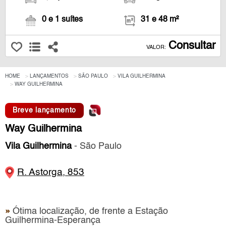
0 e 1 suítes
31 e 48 m²
Consultar
VALOR:
HOME
LANÇAMENTOS
SÃO PAULO
VILA GUILHERMINA
WAY GUILHERMINA
Breve lançamento
Way Guilhermina
Vila Guilhermina
- São Paulo
R. Astorga, 853
»
Ótima localização, de frente a Estação
Guilhermina-Esperança