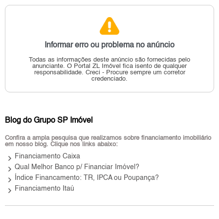
Informar erro ou problema no anúncio
Todas as informações deste anúncio são fornecidas pelo
anunciante.
O Portal ZL Imóvel fica isento de qualquer
responsabilidade.
Creci - Procure sempre um corretor
credenciado.
Blog do Grupo SP Imóvel
Confira a ampla pesquisa que realizamos sobre financiamento imobiliário
em nosso blog. Clique nos links abaixo:
keyboard_arrow_right
Financiamento Caixa
keyboard_arrow_right
Qual Melhor Banco p/ Financiar Imóvel?
keyboard_arrow_right
Índice Financamento: TR, IPCA ou Poupança?
keyboard_arrow_right
Financiamento Itaú