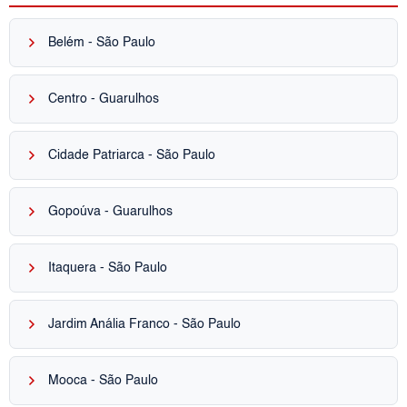
keyboard_arrow_right
Belém - São Paulo
keyboard_arrow_right
Centro - Guarulhos
keyboard_arrow_right
Cidade Patriarca - São Paulo
keyboard_arrow_right
Gopoúva - Guarulhos
keyboard_arrow_right
Itaquera - São Paulo
keyboard_arrow_right
Jardim Anália Franco - São Paulo
keyboard_arrow_right
Mooca - São Paulo