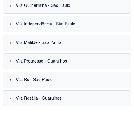
keyboard_arrow_right
Vila Guilhermina - São Paulo
keyboard_arrow_right
Vila Independência - São Paulo
keyboard_arrow_right
Vila Matilde - São Paulo
keyboard_arrow_right
Vila Progresso - Guarulhos
keyboard_arrow_right
Vila Ré - São Paulo
keyboard_arrow_right
Vila Rosália - Guarulhos