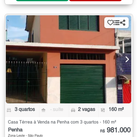
3 quartos
- suíte
2 vagas
160 m²
Casa Térrea à Venda na Penha com 3 quartos - 160 m²
981.000
Penha
R$
Zona Leste - São Paulo