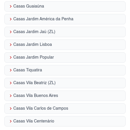
keyboard_arrow_right
Casas Guaiaúna
keyboard_arrow_right
Casas Jardim América da Penha
keyboard_arrow_right
Casas Jardim Jaú (ZL)
keyboard_arrow_right
Casas Jardim Lisboa
keyboard_arrow_right
Casas Jardim Popular
keyboard_arrow_right
Casas Tiquatira
keyboard_arrow_right
Casas Vila Beatriz (ZL)
keyboard_arrow_right
Casas Vila Buenos Aires
keyboard_arrow_right
Casas Vila Carlos de Campos
keyboard_arrow_right
Casas Vila Centenário