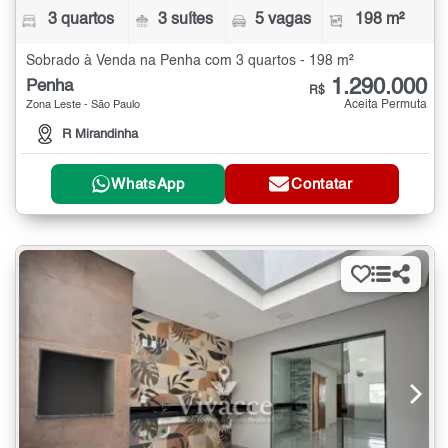
3 quartos
3 suítes
5 vagas
198 m²
Sobrado à Venda na Penha com 3 quartos - 198 m²
1.290.000
Penha
R$
Aceita Permuta
Zona Leste - São Paulo
R Mirandinha
WhatsApp
Contatar