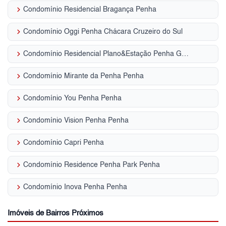
keyboard_arrow_right
Condomínio Residencial Bragança Penha
keyboard_arrow_right
Condomínio Oggi Penha Chácara Cruzeiro do Sul
keyboard_arrow_right
Condomínio Residencial Plano&Estação Penha Guaiaúna
keyboard_arrow_right
Condomínio Mirante da Penha Penha
keyboard_arrow_right
Condomínio You Penha Penha
keyboard_arrow_right
Condomínio Vision Penha Penha
keyboard_arrow_right
Condomínio Capri Penha
keyboard_arrow_right
Condomínio Residence Penha Park Penha
keyboard_arrow_right
Condomínio Inova Penha Penha
Imóveis de Bairros Próximos