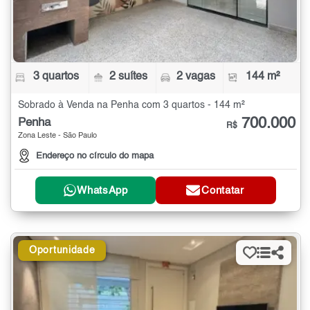
3 quartos
2 suítes
2 vagas
144 m²
Sobrado à Venda na Penha com 3 quartos - 144 m²
700.000
Penha
R$
Zona Leste - São Paulo
Endereço no círculo do mapa
WhatsApp
Contatar
Oportunidade