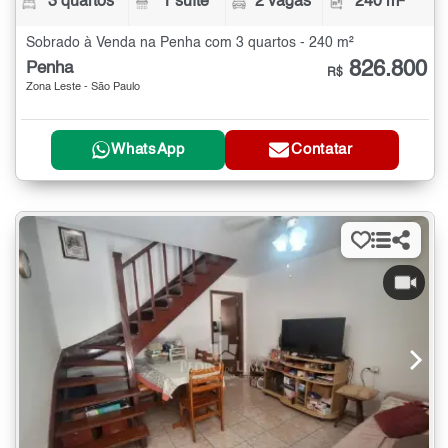
3 quartos
1 suíte
2 vagas
240 m²
Sobrado à Venda na Penha com 3 quartos - 240 m²
826.800
Penha
R$
Zona Leste - São Paulo
WhatsApp
Contatar