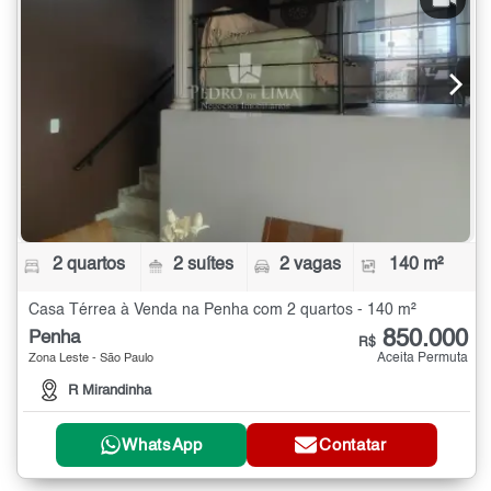
2 quartos
2 suítes
2 vagas
140 m²
Casa Térrea à Venda na Penha com 2 quartos - 140 m²
850.000
Penha
R$
Aceita Permuta
Zona Leste - São Paulo
R Mirandinha
WhatsApp
Contatar