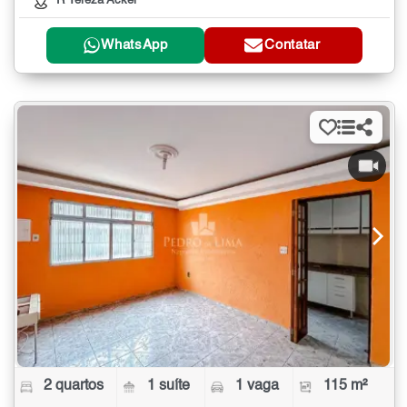
R Tereza Ackel
WhatsApp
Contatar
2 quartos
1 suíte
1 vaga
115 m²