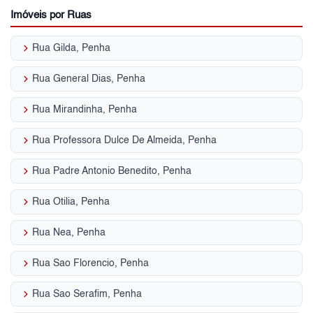
Imóveis por Ruas
keyboard_arrow_right
Rua Gilda, Penha
keyboard_arrow_right
Rua General Dias, Penha
keyboard_arrow_right
Rua Mirandinha, Penha
keyboard_arrow_right
Rua Professora Dulce De Almeida, Penha
keyboard_arrow_right
Rua Padre Antonio Benedito, Penha
keyboard_arrow_right
Rua Otilia, Penha
keyboard_arrow_right
Rua Nea, Penha
keyboard_arrow_right
Rua Sao Florencio, Penha
keyboard_arrow_right
Rua Sao Serafim, Penha