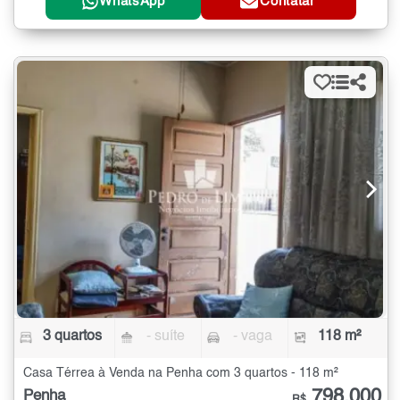
WhatsApp
Contatar
3 quartos
- suíte
- vaga
118 m²
Casa Térrea à Venda na Penha com 3 quartos - 118 m²
798.000
Penha
R$