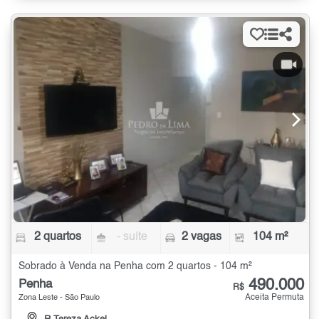
2 quartos
- suíte
2 vagas
104 m²
Sobrado à Venda na Penha com 2 quartos - 104 m²
490.000
Penha
R$
Aceita Permuta
Zona Leste - São Paulo