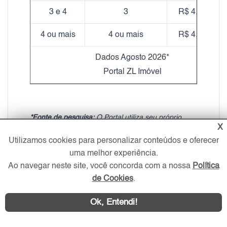
3 e 4
3
R$ 4.303,92
4 ou mais
4 ou mais
R$ 4.463,96
Dados Agosto 2026*
Portal ZL Imóvel
*Fonte de pesquisa:
O Portal utiliza seu próprio
X
banco de dados de anúncios para calcular a média
Utilizamos cookies para personalizar conteúdos e oferecer
de preços apresentada na tabela. A análise
uma melhor experiência.
considera imóveis com as mesmas características
Ao navegar neste site, você concorda com a nossa
Política
em relação ao bairro, número de dormitórios e
de Cookies
.
vagas. No entanto, os valores podem variar devido
a outros fatores, como padrão de acabamento,
Ok, Entendi!
mobília, decoração, localização exata, idade do
imóvel, entre outros.