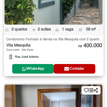
2 quartos
2 suítes
1 vaga
58 m²
Condomínio Fechado à Venda na Vila Mesquita com 2 quartos - 58 m²
400.000
Vila Mesquita
R$
Zona Leste - São Paulo
Rua José Adorno
WhatsApp
Contatar