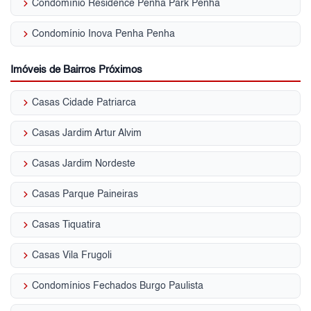
keyboard_arrow_right
Condomínio Residence Penha Park Penha
keyboard_arrow_right
Condomínio Inova Penha Penha
Imóveis de Bairros Próximos
keyboard_arrow_right
Casas Cidade Patriarca
keyboard_arrow_right
Casas Jardim Artur Alvim
keyboard_arrow_right
Casas Jardim Nordeste
keyboard_arrow_right
Casas Parque Paineiras
keyboard_arrow_right
Casas Tiquatira
keyboard_arrow_right
Casas Vila Frugoli
keyboard_arrow_right
Condomínios Fechados Burgo Paulista