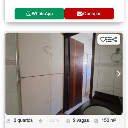
WhatsApp
Contatar
3 quartos
- suíte
2 vagas
150 m²