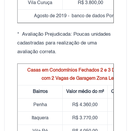
Vila Curuça
R$ 3.800,00
Agosto de 2019 - banco de dados Portal ZL Im
* Avaliação Prejudicada: Poucas unidades
cadastradas para realização de uma
avaliação correta.
Casas em Condomínios Fechados 2 e 3 Dormitóri
com 2 Vagas de Garagem Zona Leste
Bairros
Valor médio do m²
Qtd. Aval
Penha
R$ 4.360,00
73
Itaquera
R$ 3.770,00
25