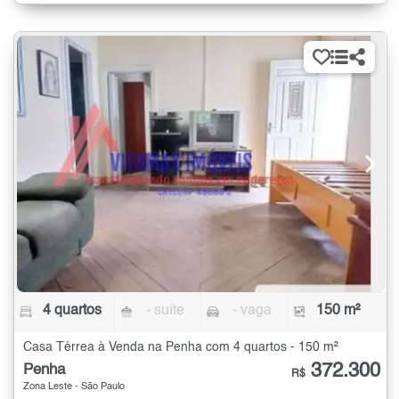
4 quartos
- suíte
- vaga
150 m²
Casa Térrea à Venda na Penha com 4 quartos - 150 m²
372.300
Penha
R$
Zona Leste - São Paulo