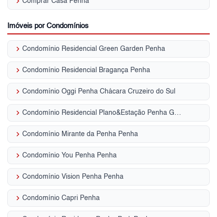
keyboard_arrow_right
Comprar Casa Penha
Imóveis por Condomínios
keyboard_arrow_right
Condomínio Residencial Green Garden Penha
keyboard_arrow_right
Condomínio Residencial Bragança Penha
keyboard_arrow_right
Condomínio Oggi Penha Chácara Cruzeiro do Sul
keyboard_arrow_right
Condomínio Residencial Plano&Estação Penha Guaiaúna
keyboard_arrow_right
Condomínio Mirante da Penha Penha
keyboard_arrow_right
Condomínio You Penha Penha
keyboard_arrow_right
Condomínio Vision Penha Penha
keyboard_arrow_right
Condomínio Capri Penha