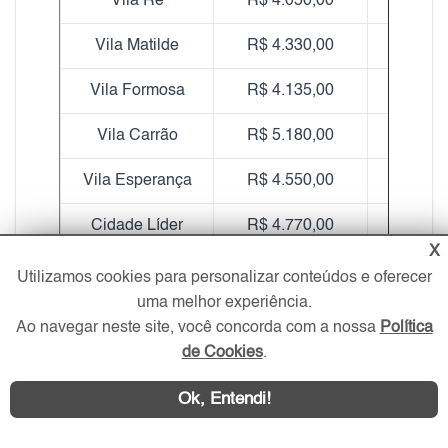
Vila Ré
R$ 4.050,00
24
Vila Matilde
R$ 4.330,00
75
Vila Formosa
R$ 4.135,00
45
Vila Carrão
R$ 5.180,00
40
Vila Esperança
R$ 4.550,00
27
Cidade Líder
R$ 4.770,00
11
X
Vila Alpina
R$ 4.360,00
9
Utilizamos cookies para personalizar conteúdos e oferecer
uma melhor experiência.
Parque Boturussu
R$ 4.020,00
17
Ao navegar neste site, você concorda com a nossa
Política
de Cookies
.
Vila Carmosina
R$ 4.060,00
16
Ok, Entendi!
Vila Prudente
R$ 4.710,00
25