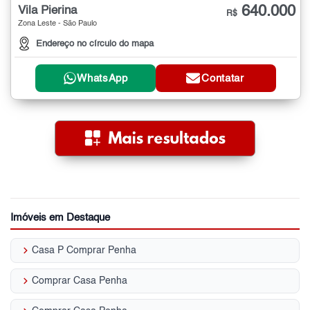
640.000
Vila Pierina
R$
Zona Leste - São Paulo
Endereço no círculo do mapa
WhatsApp
Contatar
Imóveis em Destaque
keyboard_arrow_right
Casa P Comprar Penha
keyboard_arrow_right
Comprar Casa Penha