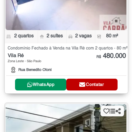
2 quartos
2 suítes
2 vagas
80 m²
Condomínio Fechado à Venda na Vila Ré com 2 quartos - 80 m²
480.000
Vila Ré
R$
Zona Leste - São Paulo
Rua Benedito Otoni
WhatsApp
Contatar