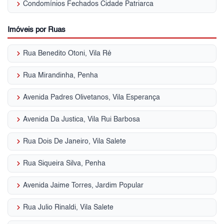
keyboard_arrow_right
Condomínios Fechados Cidade Patriarca
Imóveis por Ruas
keyboard_arrow_right
Rua Benedito Otoni, Vila Ré
keyboard_arrow_right
Rua Mirandinha, Penha
keyboard_arrow_right
Avenida Padres Olivetanos, Vila Esperança
keyboard_arrow_right
Avenida Da Justica, Vila Rui Barbosa
keyboard_arrow_right
Rua Dois De Janeiro, Vila Salete
keyboard_arrow_right
Rua Siqueira Silva, Penha
keyboard_arrow_right
Avenida Jaime Torres, Jardim Popular
keyboard_arrow_right
Rua Julio Rinaldi, Vila Salete