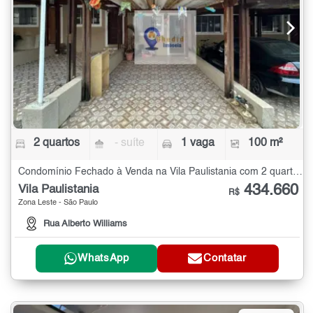
2 quartos
- suíte
1 vaga
100 m²
Condomínio Fechado à Venda na Vila Paulistania com 2 quartos - 100 m²
434.660
Vila Paulistania
R$
Zona Leste - São Paulo
Rua Alberto Williams
WhatsApp
Contatar