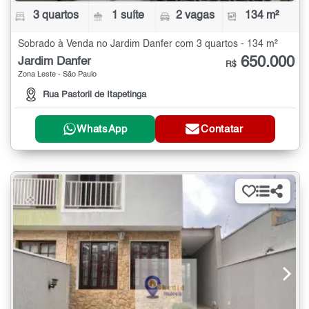
3 quartos
1 suíte
2 vagas
134 m²
Sobrado à Venda no Jardim Danfer com 3 quartos - 134 m²
650.000
Jardim Danfer
R$
Zona Leste - São Paulo
Rua Pastoril de Itapetinga
WhatsApp
Contatar