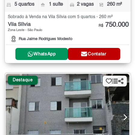
5 quartos
1 suíte
2 vagas
260 m²
Sobrado à Venda na Vila Sílvia com 5 quartos - 260 m²
750.000
Vila Sílvia
R$
Zona Leste - São Paulo
Rua Jaime Rodrigues Modesto
WhatsApp
Contatar
Destaque