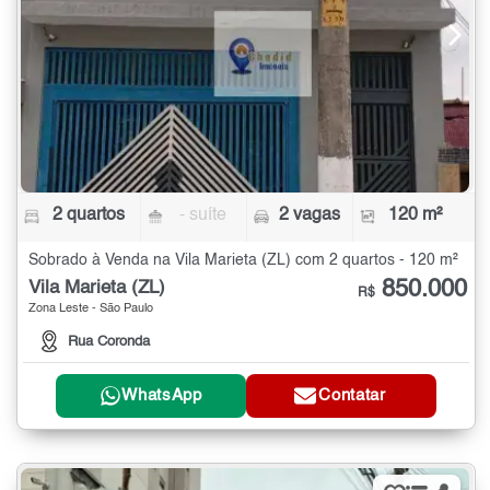
2 quartos
- suíte
2 vagas
120 m²
Sobrado à Venda na Vila Marieta (ZL) com 2 quartos - 120 m²
850.000
Vila Marieta (ZL)
R$
Zona Leste - São Paulo
Rua Coronda
WhatsApp
Contatar