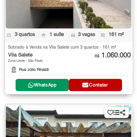
3 quartos
1 suíte
3 vagas
161 m²
Sobrado à Venda na Vila Salete com 3 quartos - 161 m²
1.060.000
Vila Salete
R$
Zona Leste - São Paulo
Rua Júlio Rinaldi
WhatsApp
Contatar