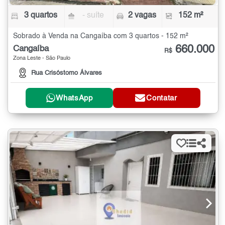
3 quartos
- suíte
2 vagas
152 m²
Sobrado à Venda na Cangaíba com 3 quartos - 152 m²
660.000
Cangaíba
R$
Zona Leste - São Paulo
Rua Crisóstomo Álvares
WhatsApp
Contatar