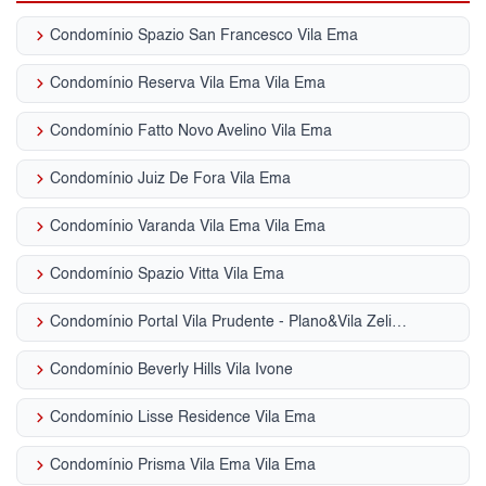
keyboard_arrow_right
Condomínio Spazio San Francesco Vila Ema
keyboard_arrow_right
Condomínio Reserva Vila Ema Vila Ema
keyboard_arrow_right
Condomínio Fatto Novo Avelino Vila Ema
keyboard_arrow_right
Condomínio Juiz De Fora Vila Ema
keyboard_arrow_right
Condomínio Varanda Vila Ema Vila Ema
keyboard_arrow_right
Condomínio Spazio Vitta Vila Ema
keyboard_arrow_right
Condomínio Portal Vila Prudente - Plano&Vila Zelina Vila Graciosa
keyboard_arrow_right
Condomínio Beverly Hills Vila Ivone
keyboard_arrow_right
Condomínio Lisse Residence Vila Ema
keyboard_arrow_right
Condomínio Prisma Vila Ema Vila Ema