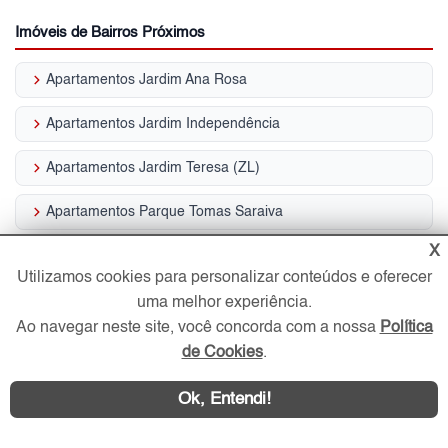
Imóveis de Bairros Próximos
keyboard_arrow_right
Apartamentos Jardim Ana Rosa
keyboard_arrow_right
Apartamentos Jardim Independência
keyboard_arrow_right
Apartamentos Jardim Teresa (ZL)
keyboard_arrow_right
Apartamentos Parque Tomas Saraiva
X
keyboard_arrow_right
Apartamentos São Lucas
Utilizamos cookies para personalizar conteúdos e oferecer
keyboard_arrow_right
Apartamentos Vila Cleonice
uma melhor experiência.
Ao navegar neste site, você concorda com a nossa
Política
keyboard_arrow_right
Apartamentos Vila Graciosa
de Cookies
.
keyboard_arrow_right
Apartamentos Vila Ivone
Ok, Entendi!
keyboard_arrow_right
Apartamentos Vila Paulo Silas