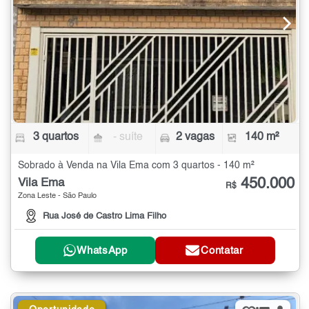
3 quartos
- suíte
2 vagas
140 m²
Sobrado à Venda na Vila Ema com 3 quartos - 140 m²
450.000
Vila Ema
R$
Zona Leste - São Paulo
Rua José de Castro Lima Filho
WhatsApp
Contatar