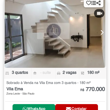
3 quartos
- suíte
2 vagas
180 m²
Sobrado à Venda na Vila Ema com 3 quartos - 180 m²
770.000
Vila Ema
R$
Zona Leste - São Paulo
WhatsApp
Contatar