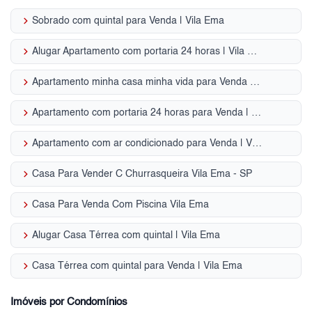
keyboard_arrow_right
Sobrado com quintal para Venda | Vila Ema
keyboard_arrow_right
Alugar Apartamento com portaria 24 horas | Vila Ema
keyboard_arrow_right
Apartamento minha casa minha vida para Venda | Vila Ema
keyboard_arrow_right
Apartamento com portaria 24 horas para Venda | Vila Ema
keyboard_arrow_right
Apartamento com ar condicionado para Venda | Vila Ema
keyboard_arrow_right
Casa Para Vender C Churrasqueira Vila Ema - SP
keyboard_arrow_right
Casa Para Venda Com Piscina Vila Ema
keyboard_arrow_right
Alugar Casa Térrea com quintal | Vila Ema
keyboard_arrow_right
Casa Térrea com quintal para Venda | Vila Ema
Imóveis por Condomínios