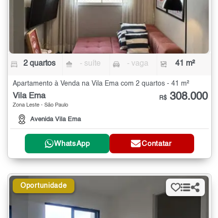
2 quartos
- suíte
- vaga
41 m²
Apartamento à Venda na Vila Ema com 2 quartos - 41 m²
308.000
Vila Ema
R$
Zona Leste - São Paulo
Avenida Vila Ema
WhatsApp
Contatar
Oportunidade