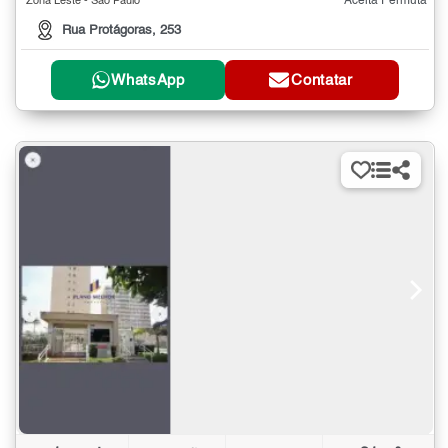
Aceita Permuta
Zona Leste - São Paulo
Rua Protágoras, 253
WhatsApp
Contatar