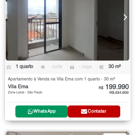
1 quarto
- suíte
- vaga
30 m²
Apartamento à Venda na Vila Ema com 1 quarto - 30 m²
199.990
Vila Ema
R$
Zona Leste - São Paulo
R$ 234.000
WhatsApp
Contatar