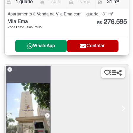
1 quarto
- suíte
- vaga
31 m²
Apartamento à Venda na Vila Ema com 1 quarto - 31 m²
276.595
Vila Ema
R$
Zona Leste - São Paulo
WhatsApp
Contatar