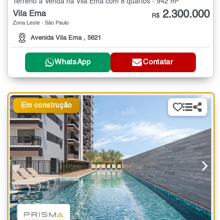
Terreno à Venda na Vila Ema com 8 quartos - 942 m²
2.300.000
Vila Ema
R$
Zona Leste - São Paulo
Avenida Vila Ema , 5621
WhatsApp
Contatar
Em construção