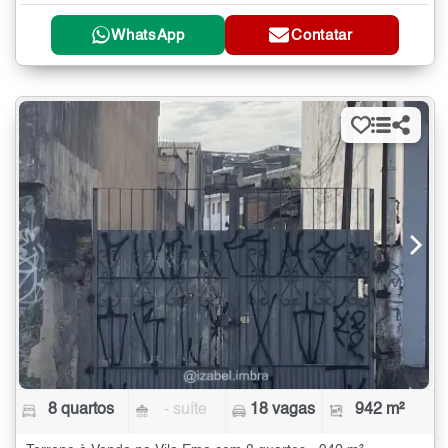
WhatsApp
Contatar
8 quartos
- suíte
18 vagas
942 m²