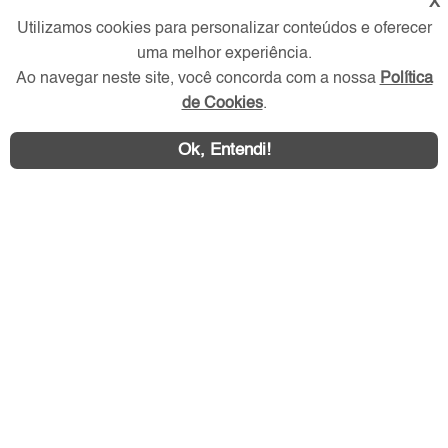
X
Verificada por
Utilizamos cookies para personalizar conteúdos e oferecer
uma melhor experiência.
Redes Sociais
Ao navegar neste site, você concorda com a nossa
Política
de Cookies
.
Ok, Entendi!
Área exclusiva aos anunciantes,
acesse sua conta: