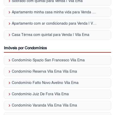
keyboard_arrow_right
Sobrado com quintal para Venda | Vila Ema
keyboard_arrow_right
Apartamento minha casa minha vida para Venda | Vila Ema
keyboard_arrow_right
Apartamento com ar condicionado para Venda | Vila Ema
keyboard_arrow_right
Casa Térrea com quintal para Venda | Vila Ema
Imóveis por Condomínios
keyboard_arrow_right
Condomínio Spazio San Francesco Vila Ema
keyboard_arrow_right
Condomínio Reserva Vila Ema Vila Ema
keyboard_arrow_right
Condomínio Fatto Novo Avelino Vila Ema
keyboard_arrow_right
Condomínio Juiz De Fora Vila Ema
keyboard_arrow_right
Condomínio Varanda Vila Ema Vila Ema