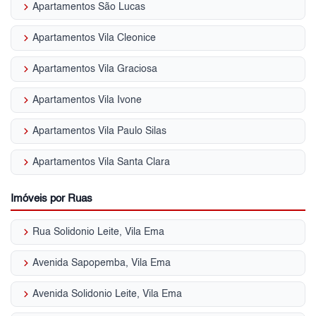
keyboard_arrow_right
Apartamentos São Lucas
keyboard_arrow_right
Apartamentos Vila Cleonice
keyboard_arrow_right
Apartamentos Vila Graciosa
keyboard_arrow_right
Apartamentos Vila Ivone
keyboard_arrow_right
Apartamentos Vila Paulo Silas
keyboard_arrow_right
Apartamentos Vila Santa Clara
Imóveis por Ruas
keyboard_arrow_right
Rua Solidonio Leite, Vila Ema
keyboard_arrow_right
Avenida Sapopemba, Vila Ema
keyboard_arrow_right
Avenida Solidonio Leite, Vila Ema