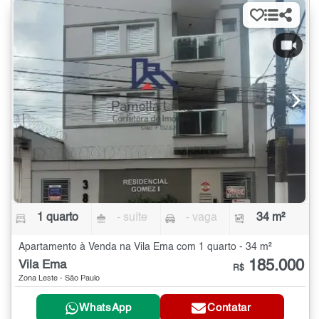
1 quarto
- suíte
- vaga
34 m²
Apartamento à Venda na Vila Ema com 1 quarto - 34 m²
185.000
Vila Ema
R$
Zona Leste - São Paulo
WhatsApp
Contatar