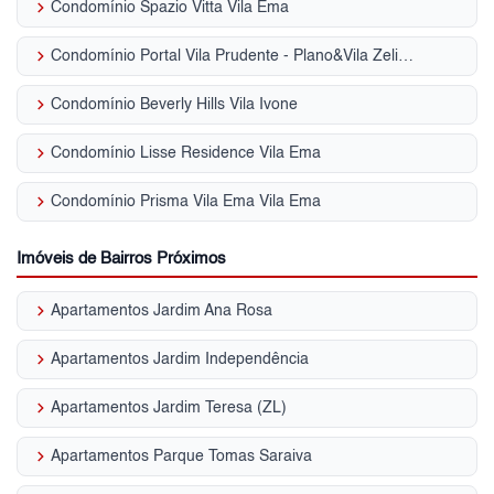
keyboard_arrow_right
Condomínio Spazio Vitta Vila Ema
keyboard_arrow_right
Condomínio Portal Vila Prudente - Plano&Vila Zelina Vila Graciosa
keyboard_arrow_right
Condomínio Beverly Hills Vila Ivone
keyboard_arrow_right
Condomínio Lisse Residence Vila Ema
keyboard_arrow_right
Condomínio Prisma Vila Ema Vila Ema
Imóveis de Bairros Próximos
keyboard_arrow_right
Apartamentos Jardim Ana Rosa
keyboard_arrow_right
Apartamentos Jardim Independência
keyboard_arrow_right
Apartamentos Jardim Teresa (ZL)
keyboard_arrow_right
Apartamentos Parque Tomas Saraiva