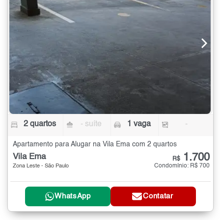
2 quartos
- suíte
1 vaga
-
Apartamento para Alugar na Vila Ema com 2 quartos
1.700
Vila Ema
R$
Condomínio: R$ 700
Zona Leste - São Paulo
WhatsApp
Contatar