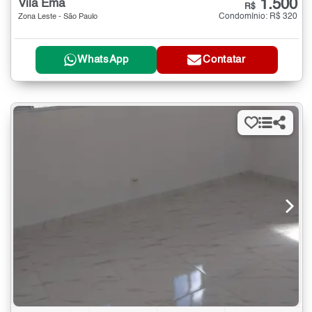
1.500
Vila Ema
R$
Condomínio: R$ 320
Zona Leste - São Paulo
WhatsApp
Contatar