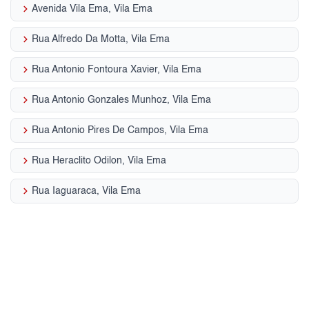
keyboard_arrow_right
Avenida Vila Ema, Vila Ema
keyboard_arrow_right
Rua Alfredo Da Motta, Vila Ema
keyboard_arrow_right
Rua Antonio Fontoura Xavier, Vila Ema
keyboard_arrow_right
Rua Antonio Gonzales Munhoz, Vila Ema
keyboard_arrow_right
Rua Antonio Pires De Campos, Vila Ema
keyboard_arrow_right
Rua Heraclito Odilon, Vila Ema
keyboard_arrow_right
Rua Iaguaraca, Vila Ema