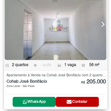
2 quartos
- suíte
1 vaga
56 m²
Apartamento à Venda na Cohab José Bonifácio com 2 quartos - 56 m²
205.000
Cohab José Bonifácio
R$
Zona Leste - São Paulo
WhatsApp
Contatar