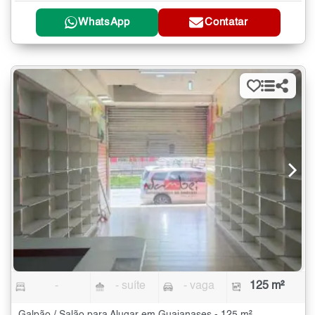
WhatsApp
Contatar
-
- suíte
- vaga
125 m²
Galpão / Salão para Alugar em Guaianases - 125 m²