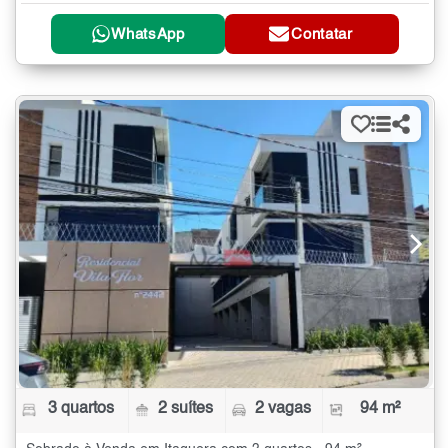
WhatsApp
Contatar
3 quartos
2 suítes
2 vagas
94 m²