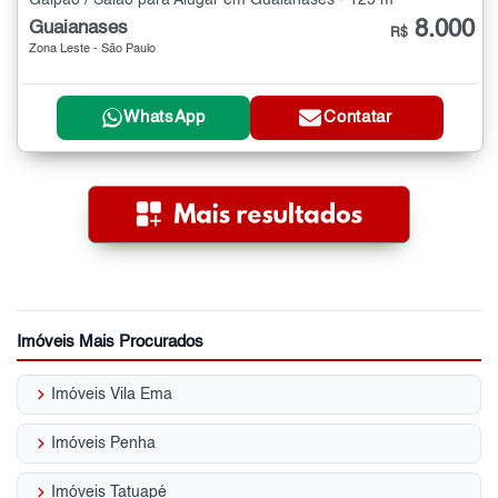
8.000
Guaianases
R$
Zona Leste - São Paulo
WhatsApp
Contatar
Imóveis Mais Procurados
keyboard_arrow_right
Imóveis Vila Ema
keyboard_arrow_right
Imóveis Penha
keyboard_arrow_right
Imóveis Tatuapé