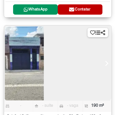
WhatsApp
Contatar
-
- suíte
- vaga
190 m²