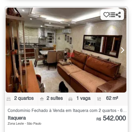
2 quartos
2 suítes
1 vaga
62 m²
Condomínio Fechado à Venda em Itaquera com 2 quartos - 62 m²
542.000
Itaquera
R$
Zona Leste - São Paulo