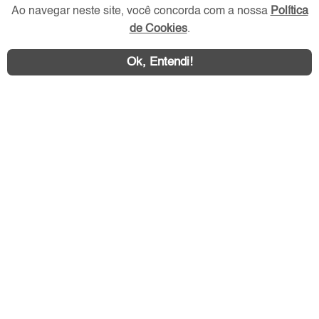
Ao navegar neste site, você concorda com a nossa
Política
Redes Sociais
de Cookies
.
Ok, Entendi!
Área exclusiva aos anunciantes,
acesse sua conta: