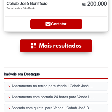
200.000
Cohab José Bonifácio
R$
Zona Leste - São Paulo
Contatar
Imóveis em Destaque
keyboard_arrow_right
Apartamento no térreo para Venda | Cohab José Bonifácio
keyboard_arrow_right
Apartamento com portaria 24 horas para Venda | Cohab José Bonifácio
keyboard_arrow_right
Sobrado com quintal para Venda | Cohab José Bonifácio