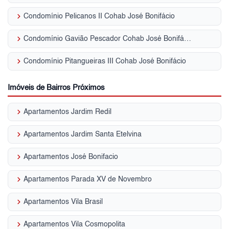
keyboard_arrow_right
Condomínio Pelicanos II Cohab José Bonifácio
keyboard_arrow_right
Condomínio Gavião Pescador Cohab José Bonifácio
keyboard_arrow_right
Condomínio Pitangueiras III Cohab José Bonifácio
Imóveis de Bairros Próximos
keyboard_arrow_right
Apartamentos Jardim Redil
keyboard_arrow_right
Apartamentos Jardim Santa Etelvina
keyboard_arrow_right
Apartamentos José Bonifacio
keyboard_arrow_right
Apartamentos Parada XV de Novembro
keyboard_arrow_right
Apartamentos Vila Brasil
keyboard_arrow_right
Apartamentos Vila Cosmopolita