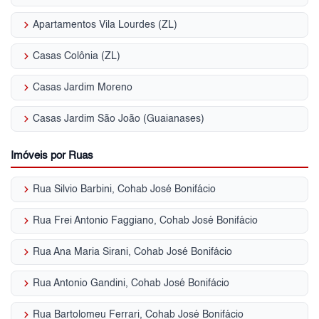
keyboard_arrow_right
Apartamentos Vila Lourdes (ZL)
keyboard_arrow_right
Casas Colônia (ZL)
keyboard_arrow_right
Casas Jardim Moreno
keyboard_arrow_right
Casas Jardim São João (Guaianases)
Imóveis por Ruas
keyboard_arrow_right
Rua Silvio Barbini, Cohab José Bonifácio
keyboard_arrow_right
Rua Frei Antonio Faggiano, Cohab José Bonifácio
keyboard_arrow_right
Rua Ana Maria Sirani, Cohab José Bonifácio
keyboard_arrow_right
Rua Antonio Gandini, Cohab José Bonifácio
keyboard_arrow_right
Rua Bartolomeu Ferrari, Cohab José Bonifácio