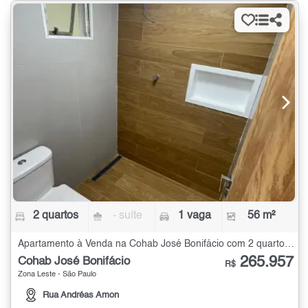
2 quartos
- suíte
1 vaga
56 m²
Apartamento à Venda na Cohab José Bonifácio com 2 quartos - 56 m²
265.957
Cohab José Bonifácio
R$
Zona Leste - São Paulo
Rua Andréas Amon