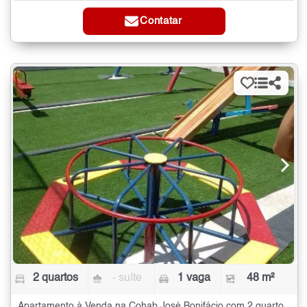
Contatar
2 quartos
- suíte
1 vaga
48 m²
Apartamento à Venda na Cohab José Bonifácio com 2 quartos - 48 m²