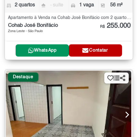
2 quartos
- suíte
1 vaga
56 m²
Apartamento à Venda na Cohab José Bonifácio com 2 quartos - 56 m²
255.000
Cohab José Bonifácio
R$
Zona Leste - São Paulo
WhatsApp
Contatar
Destaque