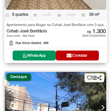
3 quartos
- suíte
- vaga
56 m²
Apartamento para Alugar na Cohab José Bonifácio com 3 quartos - 56 m²
1.300
Cohab José Bonifácio
R$
Sem Condomínio
Zona Leste - São Paulo
Rua Sílvio Barbini, 488
WhatsApp
Contatar
Destaque