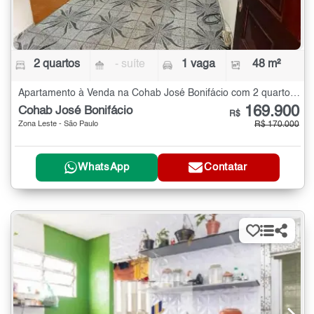
2 quartos
- suíte
1 vaga
48 m²
Apartamento à Venda na Cohab José Bonifácio com 2 quartos - 48 m²
169.900
Cohab José Bonifácio
R$
Zona Leste - São Paulo
R$ 170.000
WhatsApp
Contatar