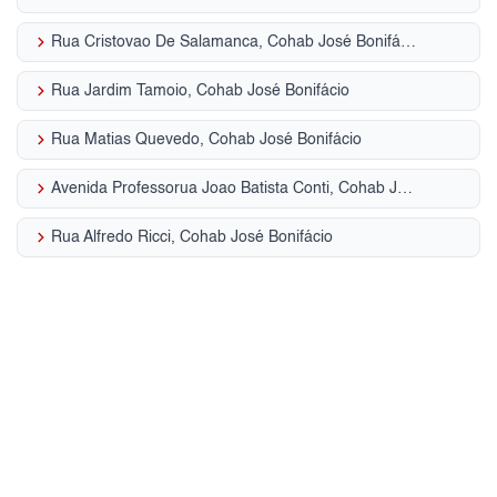
keyboard_arrow_right
Rua Cristovao De Salamanca, Cohab José Bonifácio
keyboard_arrow_right
Rua Jardim Tamoio, Cohab José Bonifácio
keyboard_arrow_right
Rua Matias Quevedo, Cohab José Bonifácio
keyboard_arrow_right
Avenida Professorua Joao Batista Conti, Cohab José Bonifácio
keyboard_arrow_right
Rua Alfredo Ricci, Cohab José Bonifácio