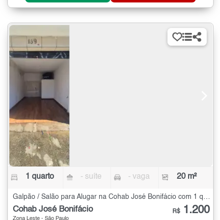
1 quarto
- suíte
- vaga
20 m²
Galpão / Salão para Alugar na Cohab José Bonifácio com 1 quarto - 20 m²
1.200
Cohab José Bonifácio
R$
Zona Leste - São Paulo