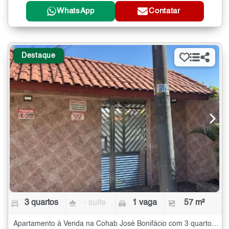
WhatsApp
Contatar
Destaque
3 quartos
- suíte
1 vaga
57 m²
Apartamento à Venda na Cohab José Bonifácio com 3 quartos - 57 m²