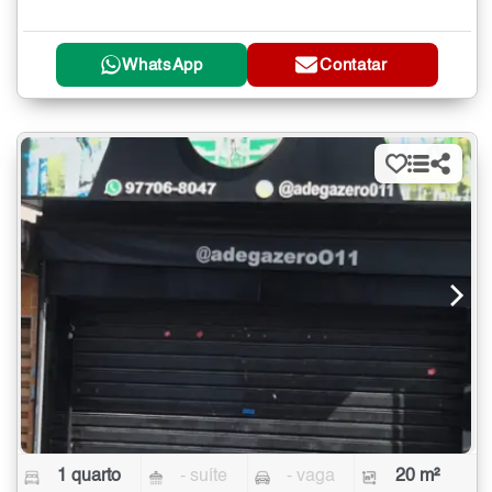
WhatsApp
Contatar
1 quarto
- suíte
- vaga
20 m²