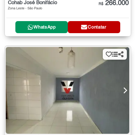
266.000
Cohab José Bonifácio
R$
Zona Leste - São Paulo
WhatsApp
Contatar