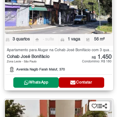
3 quartos
- suíte
1 vaga
56 m²
Apartamento para Alugar na Cohab José Bonifácio com 3 quartos - 56 m²
1.450
Cohab José Bonifácio
R$
Condomínio: R$ 180
Zona Leste - São Paulo
Avenida Nagib Farah Maluf, 370
WhatsApp
Contatar