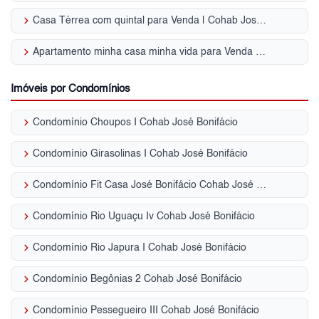
keyboard_arrow_right
Casa Térrea com quintal para Venda | Cohab José Bonifácio
keyboard_arrow_right
Apartamento minha casa minha vida para Venda | Cohab José Bonifácio
Imóveis por Condomínios
keyboard_arrow_right
Condomínio Choupos I Cohab José Bonifácio
keyboard_arrow_right
Condomínio Girasolinas I Cohab José Bonifácio
keyboard_arrow_right
Condomínio Fit Casa José Bonifácio Cohab José Bonifácio
keyboard_arrow_right
Condomínio Rio Uguaçu Iv Cohab José Bonifácio
keyboard_arrow_right
Condomínio Rio Japura I Cohab José Bonifácio
keyboard_arrow_right
Condomínio Begônias 2 Cohab José Bonifácio
keyboard_arrow_right
Condomínio Pessegueiro III Cohab José Bonifácio