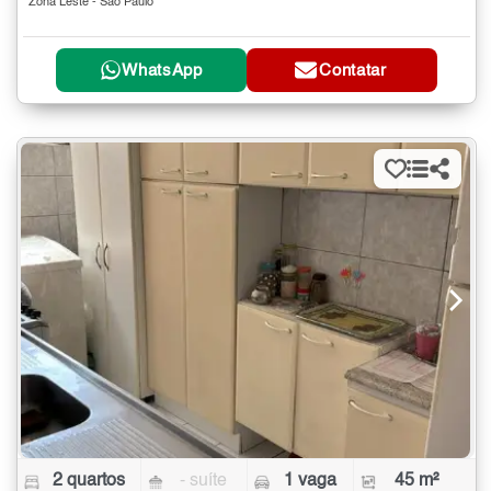
Zona Leste - São Paulo
WhatsApp
Contatar
2 quartos
- suíte
1 vaga
45 m²