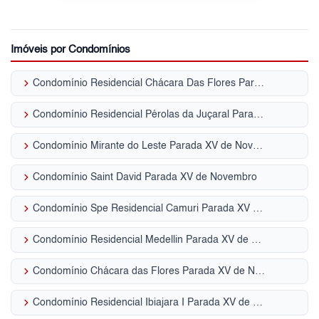
Imóveis por Condomínios
keyboard_arrow_right
Condomínio Residencial Chácara Das Flores Parada XV de Novembro
keyboard_arrow_right
Condomínio Residencial Pérolas da Juçaral Parada XV de Novembro
keyboard_arrow_right
Condomínio Mirante do Leste Parada XV de Novembro
keyboard_arrow_right
Condomínio Saint David Parada XV de Novembro
keyboard_arrow_right
Condomínio Spe Residencial Camuri Parada XV de Novembro
keyboard_arrow_right
Condomínio Residencial Medellin Parada XV de Novembro
keyboard_arrow_right
Condomínio Chácara das Flores Parada XV de Novembro
keyboard_arrow_right
Condomínio Residencial Ibiajara I Parada XV de Novembro