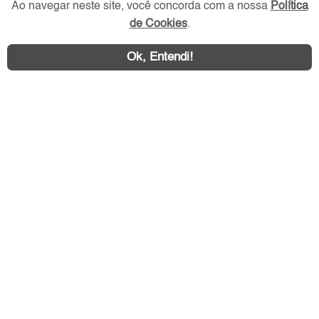
Ao navegar neste site, você concorda com a nossa
Política
de Cookies
.
Ok, Entendi!
Área exclusiva aos anunciantes,
acesse sua conta:
ZL Imóvel © 2026 - Todos os direitos reservados