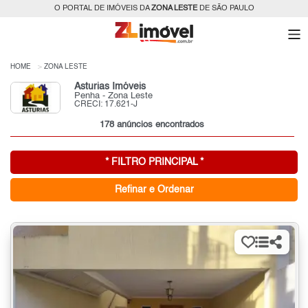
O PORTAL DE IMÓVEIS DA
ZONA LESTE
DE SÃO PAULO
HOME
ZONA LESTE
Asturias Imóveis
Penha - Zona Leste
CRECI: 17.621-J
178 anúncios encontrados
* FILTRO PRINCIPAL *
Refinar e Ordenar