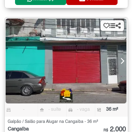
-
- suíte
- vaga
36 m²
Galpão / Salão para Alugar na Cangaíba - 36 m²
2.000
Cangaíba
R$