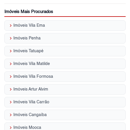
Imóveis Mais Procurados
keyboard_arrow_right
Imóveis Vila Ema
keyboard_arrow_right
Imóveis Penha
keyboard_arrow_right
Imóveis Tatuapé
keyboard_arrow_right
Imóveis Vila Matilde
keyboard_arrow_right
Imóveis Vila Formosa
keyboard_arrow_right
Imóveis Artur Alvim
keyboard_arrow_right
Imóveis Vila Carrão
keyboard_arrow_right
Imóveis Cangaíba
keyboard_arrow_right
Imóveis Mooca