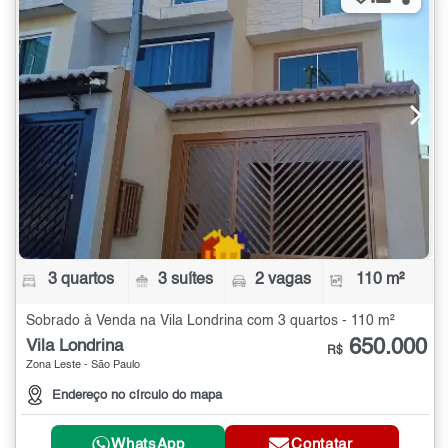
3 quartos
3 suítes
2 vagas
110 m²
Sobrado à Venda na Vila Londrina com 3 quartos - 110 m²
650.000
Vila Londrina
R$
Zona Leste - São Paulo
Endereço no círculo do mapa
WhatsApp
Contatar