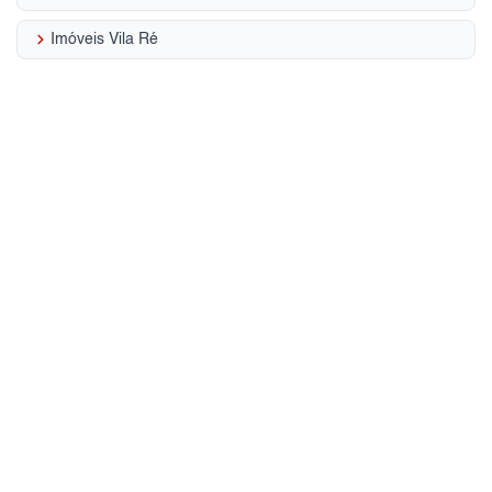
keyboard_arrow_right
Imóveis Vila Ré