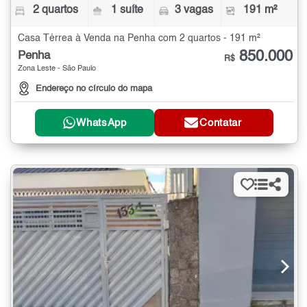
2 quartos
1 suíte
3 vagas
191 m²
Casa Térrea à Venda na Penha com 2 quartos - 191 m²
850.000
Penha
R$
Zona Leste - São Paulo
Endereço no círculo do mapa
WhatsApp
Contatar