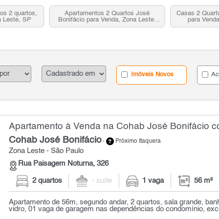
os 2 quartos,
Apartamentos 2 Quartos José
Casas 2 Quart
a Leste, SP
Bonifácio para Venda, Zona Leste,
para Venda
SP
Imóveis Novos
Ac
Apartamento à Venda na Cohab José Bonifácio co
Cohab José Bonifácio
-
Próximo Itaquera
Zona Leste - São Paulo
Rua Paisagem Noturna, 326
2 quartos
- suíte
1 vaga
56 m²
Apartamento de 56m, segundo andar, 2 quartos, sala grande, ban
vidro, 01 vaga de garagem nas dependências do condomínio, excel