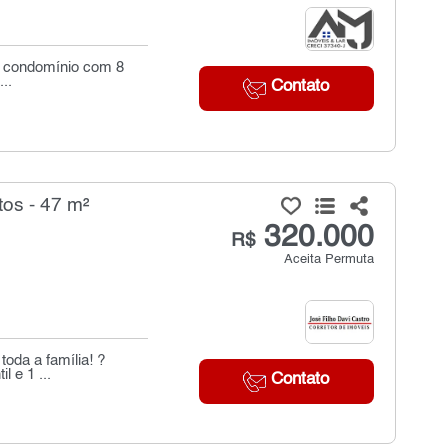
l: condomínio com 8
..
Contato
os - 47 m²
320.000
R$
Aceita Permuta
oda a família! ?
l e 1 ...
Contato