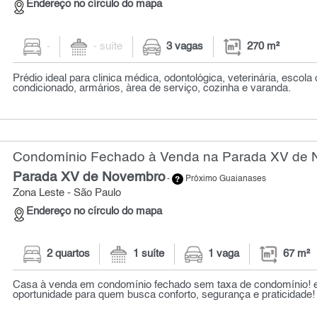
Endereço no círculo do mapa
-
- suíte
3 vagas
270 m²
Prédio ideal para clinica médica, odontológica, veterinária, escol
condicionado, armários, àrea de serviço, cozinha e varanda.
Condomínio Fechado à Venda na Parada XV de N
Parada XV de Novembro
-
Próximo Guaianases
Zona Leste - São Paulo
Endereço no círculo do mapa
2 quartos
1 suíte
1 vaga
67 m²
Casa à venda em condomínio fechado sem taxa de condomínio! 
oportunidade para quem busca conforto, segurança e praticidade! .