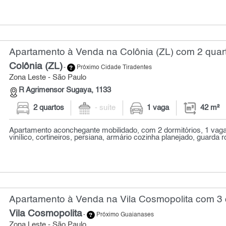
Apartamento à Venda na Colônia (ZL) com 2 quart
Colônia (ZL)
-
Próximo Cidade Tiradentes
Zona Leste - São Paulo
R Agrimensor Sugaya, 1133
2 quartos
- suíte
1 vaga
42 m²
Apartamento aconchegante mobilidado, com 2 dormitórios, 1 vag
vinílico, cortineiros, persiana, armário cozinha planejado, guarda r
Apartamento à Venda na Vila Cosmopolita com 3 
Vila Cosmopolita
-
Próximo Guaianases
Zona Leste - São Paulo