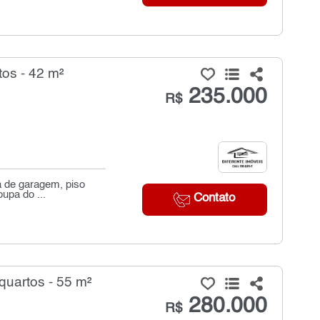
os - 42 m²
235.000
R$
a de garagem, piso
oupa do ...
Contato
quartos - 55 m²
280.000
R$