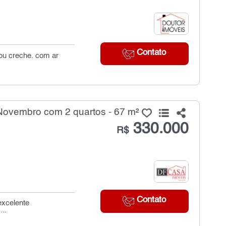
Contato
a ou creche. com ar
ovembro com 2 quartos - 67 m²
330.000
R$
Contato
excelente
..