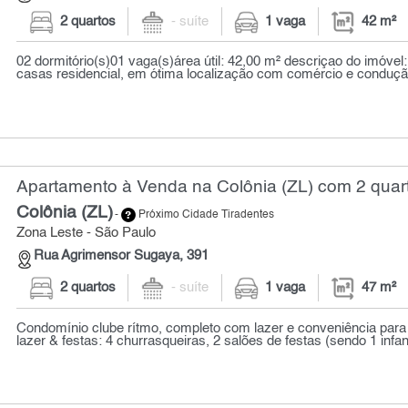
2 quartos
- suíte
1 vaga
42 m²
02 dormitório(s)01 vaga(s)área útil: 42,00 m² descriçao do imóve
casas residencial, em ótima localização com comércio e conduçã.
Apartamento à Venda na Colônia (ZL) com 2 quart
Colônia (ZL)
-
Próximo Cidade Tiradentes
Zona Leste - São Paulo
Rua Agrimensor Sugaya, 391
2 quartos
- suíte
1 vaga
47 m²
Condomínio clube rítmo, completo com lazer e conveniência para t
lazer & festas: 4 churrasqueiras, 2 salões de festas (sendo 1 infanti