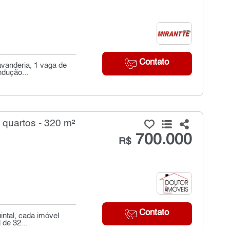
Contato
avanderia, 1 vaga de
ndução...
quartos - 320 m²
700.000
R$
Contato
ntal, cada imóvel
 de 32...