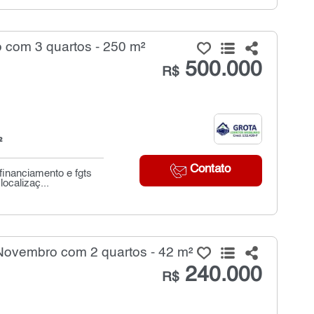
com 3 quartos - 250 m²
500.000
R$
²
Contato
financiamento e fgts
ocalizaç...
ovembro com 2 quartos - 42 m²
240.000
R$