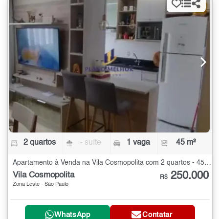
2 quartos
- suíte
1 vaga
45 m²
Apartamento à Venda na Vila Cosmopolita com 2 quartos - 45 m²
250.000
Vila Cosmopolita
R$
Zona Leste - São Paulo
WhatsApp
Contatar