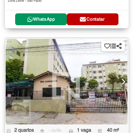
Zona Leste - São Paulo
WhatsApp
Contatar
2 quartos
- suíte
1 vaga
40 m²