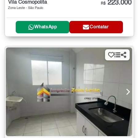
223.000
Vila Cosmopolita
R$
Zona Leste - São Paulo
WhatsApp
Contatar