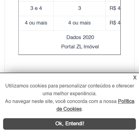
3 e 4
3
R$ 4.090,00
4 ou mais
4 ou mais
R$ 4.050,00
Dados 2020
Portal ZL Imóvel
X
Além das diversas construções religiosas
Utilizamos cookies para personalizar conteúdos e oferecer
já citadas no começo do texto, o bairro
uma melhor experiência.
também é ótimo para quem busca
Ao navegar neste site, você concorda com a nossa
Política
praticidade e comodidade em seu dia a dia.
de Cookies
.
A região oferece diversos ambientes, entre
Ok, Entendi!
eles os Hospitais Santo Antônio, o Hospital
Veterinário Animal Prime,. Conta também