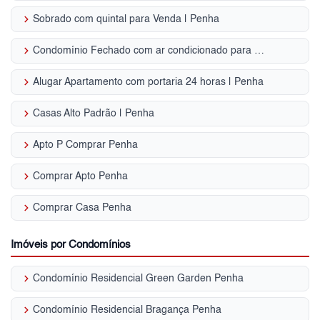
keyboard_arrow_right
Sobrado com quintal para Venda | Penha
keyboard_arrow_right
Condomínio Fechado com ar condicionado para Venda | Penha
keyboard_arrow_right
Alugar Apartamento com portaria 24 horas | Penha
keyboard_arrow_right
Casas Alto Padrão | Penha
keyboard_arrow_right
Apto P Comprar Penha
keyboard_arrow_right
Comprar Apto Penha
keyboard_arrow_right
Comprar Casa Penha
Imóveis por Condomínios
keyboard_arrow_right
Condomínio Residencial Green Garden Penha
keyboard_arrow_right
Condomínio Residencial Bragança Penha