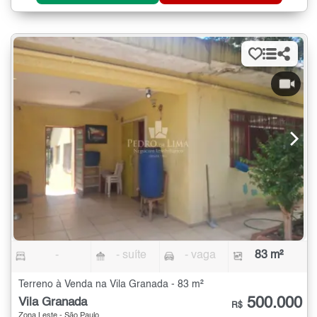
-
- suíte
- vaga
83 m²
Terreno à Venda na Vila Granada - 83 m²
500.000
Vila Granada
R$
Zona Leste - São Paulo