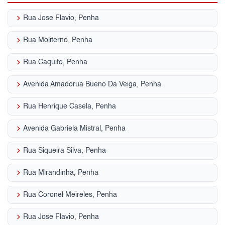
keyboard_arrow_right
Rua Jose Flavio, Penha
keyboard_arrow_right
Rua Moliterno, Penha
keyboard_arrow_right
Rua Caquito, Penha
keyboard_arrow_right
Avenida Amadorua Bueno Da Veiga, Penha
keyboard_arrow_right
Rua Henrique Casela, Penha
keyboard_arrow_right
Avenida Gabriela Mistral, Penha
keyboard_arrow_right
Rua Siqueira Silva, Penha
keyboard_arrow_right
Rua Mirandinha, Penha
keyboard_arrow_right
Rua Coronel Meireles, Penha
keyboard_arrow_right
Rua Jose Flavio, Penha