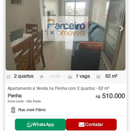
2 quartos
- suíte
1 vaga
62 m²
Apartamento à Venda na Penha com 2 quartos - 62 m²
510.000
Penha
R$
Zona Leste - São Paulo
Rua José Flávio
WhatsApp
Contatar