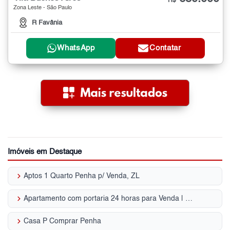
R$
Zona Leste - São Paulo
R Favânia
WhatsApp
Contatar
Imóveis em Destaque
keyboard_arrow_right
Aptos 1 Quarto Penha p/ Venda, ZL
keyboard_arrow_right
Apartamento com portaria 24 horas para Venda | Penha
keyboard_arrow_right
Casa P Comprar Penha