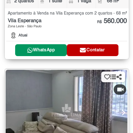
2 quartos
1 suíte
1 vaga
68 m²
Apartamento à Venda na Vila Esperança com 2 quartos - 68 m²
560.000
Vila Esperança
R$
Zona Leste - São Paulo
Atuai
WhatsApp
Contatar