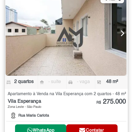
2 quartos
- suíte
- vaga
48 m²
Apartamento à Venda na Vila Esperança com 2 quartos - 48 m²
275.000
Vila Esperança
R$
Zona Leste - São Paulo
Rua Maria Carlota
WhatsApp
Contatar