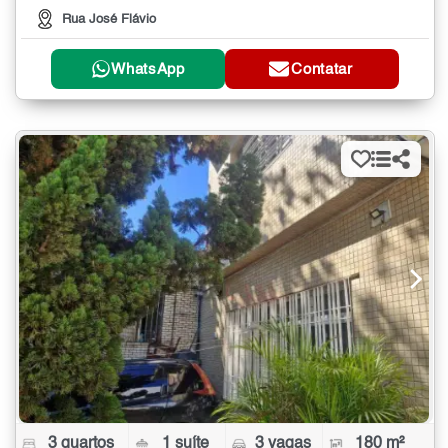
Rua José Flávio
WhatsApp
Contatar
3 quartos
1 suíte
3 vagas
180 m²