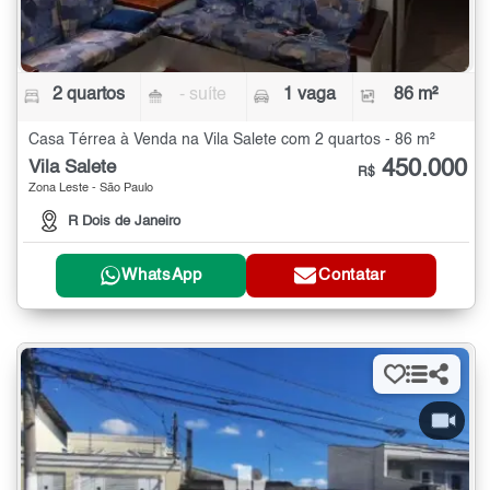
2 quartos
- suíte
1 vaga
86 m²
Casa Térrea à Venda na Vila Salete com 2 quartos - 86 m²
450.000
Vila Salete
R$
Zona Leste - São Paulo
R Dois de Janeiro
WhatsApp
Contatar