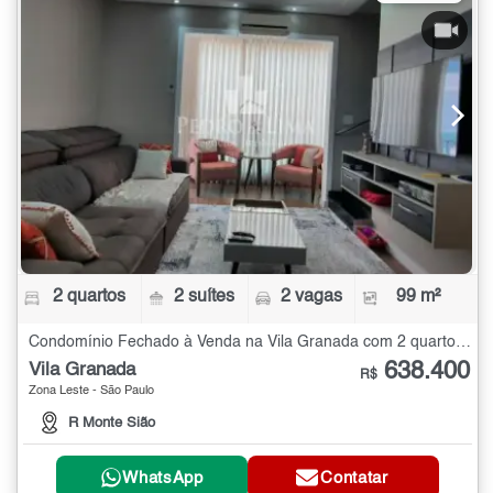
2 quartos
2 suítes
2 vagas
99 m²
Condomínio Fechado à Venda na Vila Granada com 2 quartos - 99 m²
638.400
Vila Granada
R$
Zona Leste - São Paulo
R Monte Sião
WhatsApp
Contatar