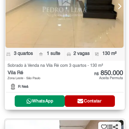
3 quartos
1 suíte
2 vagas
130 m²
Sobrado à Venda na Vila Ré com 3 quartos - 130 m²
850.000
Vila Ré
R$
Aceita Permuta
Zona Leste - São Paulo
R Neá
WhatsApp
Contatar