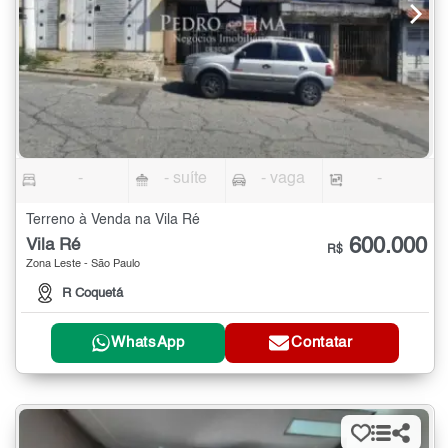
-
- suíte
- vaga
-
Terreno à Venda na Vila Ré
600.000
Vila Ré
R$
Zona Leste - São Paulo
R Coquetá
WhatsApp
Contatar