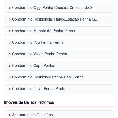
keyboard_arrow_right
Condomínio Oggi Penha Chácara Cruzeiro do Sul
keyboard_arrow_right
Condomínio Residencial Plano&Estação Penha Guaiaúna
keyboard_arrow_right
Condomínio Mirante da Penha Penha
keyboard_arrow_right
Condomínio You Penha Penha
keyboard_arrow_right
Condomínio Vision Penha Penha
keyboard_arrow_right
Condomínio Capri Penha
keyboard_arrow_right
Condomínio Residence Penha Park Penha
keyboard_arrow_right
Condomínio Inova Penha Penha
Imóveis de Bairros Próximos
keyboard_arrow_right
Apartamentos Guaiaúna