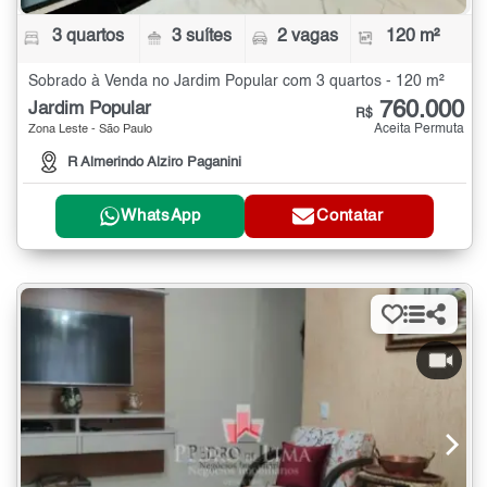
3 quartos
3 suítes
2 vagas
120 m²
Sobrado à Venda no Jardim Popular com 3 quartos - 120 m²
760.000
Jardim Popular
R$
Aceita Permuta
Zona Leste - São Paulo
R Almerindo Alziro Paganini
WhatsApp
Contatar