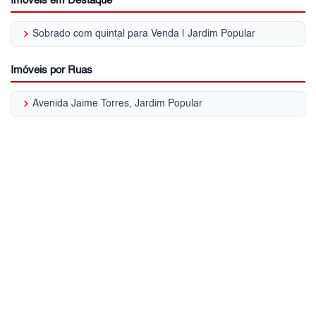
Imóveis em Destaque
keyboard_arrow_right
Sobrado com quintal para Venda | Jardim Popular
Imóveis por Ruas
keyboard_arrow_right
Avenida Jaime Torres, Jardim Popular