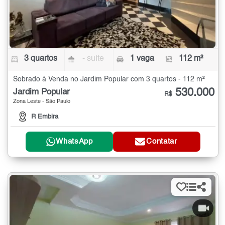
3 quartos
- suíte
1 vaga
112 m²
Sobrado à Venda no Jardim Popular com 3 quartos - 112 m²
530.000
Jardim Popular
R$
Zona Leste - São Paulo
R Embira
WhatsApp
Contatar