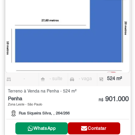
-
- suíte
- vaga
524 m²
Terreno à Venda na Penha - 524 m²
901.000
Penha
R$
Zona Leste - São Paulo
Rua Siqueira Silva, , 264/266
WhatsApp
Contatar