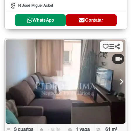
R José Miguel Ackel
WhatsApp
Contatar
3 quartos
- suíte
1 vaga
61 m²