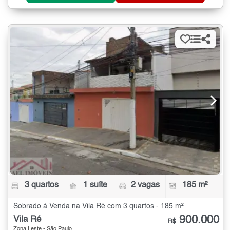
3 quartos
1 suíte
2 vagas
185 m²
Sobrado à Venda na Vila Ré com 3 quartos - 185 m²
900.000
Vila Ré
R$
Zona Leste - São Paulo