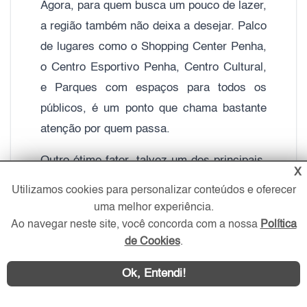
Agora, para quem busca um pouco de lazer,
a região também não deixa a desejar. Palco
de lugares como o Shopping Center Penha,
o Centro Esportivo Penha, Centro Cultural,
e Parques com espaços para todos os
públicos, é um ponto que chama bastante
atenção por quem passa.
Outro ótimo fator, talvez um dos principais,
X
é a facilidade com o Transporte Público. A
Utilizamos cookies para personalizar conteúdos e oferecer
região é atendida pela Linha 3 – Vermelha
uma melhor experiência.
do Metrô, dando fácil acesso através das
Ao navegar neste site, você concorda com a nossa
Política
de Cookies
.
estações Penha, Vila Matilde, Guilhermina-
Esperança e Patriarca.
Ok, Entendi!
Ao longo dos anos, o bairro da Penha