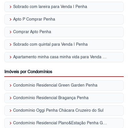
keyboard_arrow_right
Sobrado com lareira para Venda | Penha
keyboard_arrow_right
Apto P Comprar Penha
keyboard_arrow_right
Comprar Apto Penha
keyboard_arrow_right
Sobrado com quintal para Venda | Penha
keyboard_arrow_right
Apartamento minha casa minha vida para Venda | Penha
Imóveis por Condomínios
keyboard_arrow_right
Condomínio Residencial Green Garden Penha
keyboard_arrow_right
Condomínio Residencial Bragança Penha
keyboard_arrow_right
Condomínio Oggi Penha Chácara Cruzeiro do Sul
keyboard_arrow_right
Condomínio Residencial Plano&Estação Penha Guaiaúna