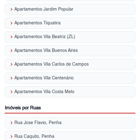
keyboard_arrow_right
Apartamentos Jardim Popular
keyboard_arrow_right
Apartamentos Tiquatira
keyboard_arrow_right
Apartamentos Vila Beatriz (ZL)
keyboard_arrow_right
Apartamentos Vila Buenos Aires
keyboard_arrow_right
Apartamentos Vila Carlos de Campos
keyboard_arrow_right
Apartamentos Vila Centenário
keyboard_arrow_right
Apartamentos Vila Costa Melo
Imóveis por Ruas
keyboard_arrow_right
Rua Jose Flavio, Penha
keyboard_arrow_right
Rua Caquito, Penha