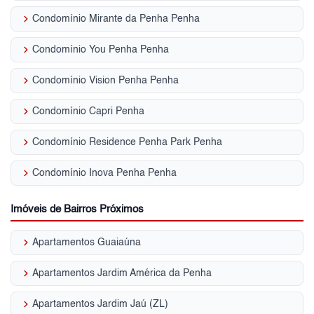
keyboard_arrow_right
Condomínio Mirante da Penha Penha
keyboard_arrow_right
Condomínio You Penha Penha
keyboard_arrow_right
Condomínio Vision Penha Penha
keyboard_arrow_right
Condomínio Capri Penha
keyboard_arrow_right
Condomínio Residence Penha Park Penha
keyboard_arrow_right
Condomínio Inova Penha Penha
Imóveis de Bairros Próximos
keyboard_arrow_right
Apartamentos Guaiaúna
keyboard_arrow_right
Apartamentos Jardim América da Penha
keyboard_arrow_right
Apartamentos Jardim Jaú (ZL)