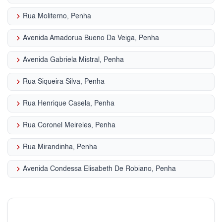
keyboard_arrow_right
Rua Moliterno, Penha
keyboard_arrow_right
Avenida Amadorua Bueno Da Veiga, Penha
keyboard_arrow_right
Avenida Gabriela Mistral, Penha
keyboard_arrow_right
Rua Siqueira Silva, Penha
keyboard_arrow_right
Rua Henrique Casela, Penha
keyboard_arrow_right
Rua Coronel Meireles, Penha
keyboard_arrow_right
Rua Mirandinha, Penha
keyboard_arrow_right
Avenida Condessa Elisabeth De Robiano, Penha