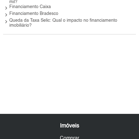
mil?
keyboard_arrow_right
Financiamento Caixa
keyboard_arrow_right
Financiamento Bradesco
keyboard_arrow_right
Queda da Taxa Selic: Qual o impacto no financiamento
imobiliário?
Imóveis
Comprar