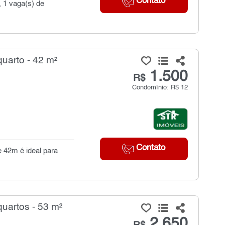
Contato
, 1 vaga(s) de
uarto - 42 m²
1.500
R$
Condomínio: R$ 12
Contato
e 42m é ideal para
.
uartos - 53 m²
2.650