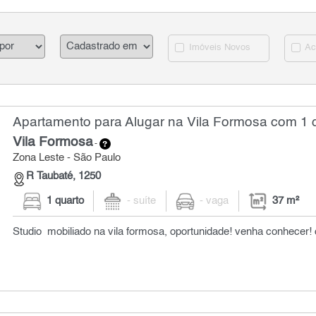
Imóveis Novos
Ac
Apartamento para Alugar na Vila Formosa com 1 q
Vila Formosa
-
Zona Leste - São Paulo
R Taubaté, 1250
1 quarto
- suíte
- vaga
37 m²
Studio mobiliado na vila formosa, oportunidade! venha conhecer! 