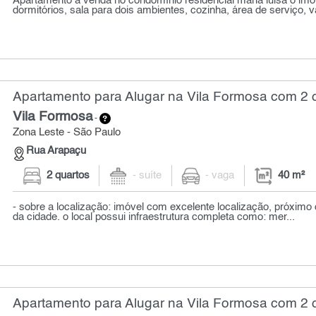
Apartamento à venda no condomínio residencial maria luisa o imóv
dormitórios, sala para dois ambientes, cozinha, área de serviço, va
Apartamento para Alugar na Vila Formosa com 2 q
Vila Formosa
-
Zona Leste - São Paulo
Rua Arapaçu
2 quartos
- suíte
- vaga
40 m²
- sobre a localização: imóvel com excelente localização, próximo 
da cidade. o local possui infraestrutura completa como: mer...
Apartamento para Alugar na Vila Formosa com 2 q