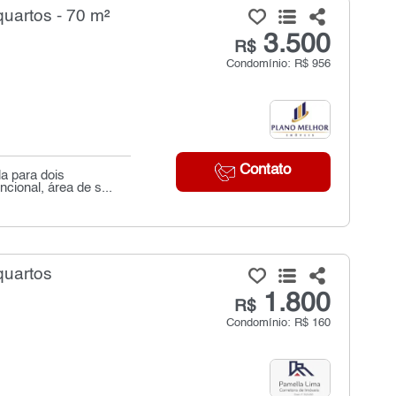
uartos - 70 m²
3.500
R$
Condomínio: R$ 956
Contato
a para dois
ional, área de s...
quartos
1.800
R$
Condomínio: R$ 160