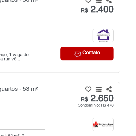
uartos - 50 m²
2.400
R$
Contato
viço, 1 vaga de
a rua vê...
uartos - 53 m²
2.650
R$
Condomínio: R$ 470