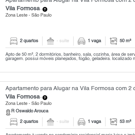
Apartamento para Alugar na Vila Formosa com 2 q
Vila Formosa
-
Zona Leste - São Paulo
2 quartos
- suíte
1 vaga
50 m²
Apto de 50 m², 2 dormitórios, banheiro, sala, cozinha, área de ser
garagem. possui móveis planejados, fogão, geladeira. localizado n
Apartamento para Alugar na Vila Formosa com 2 q
Vila Formosa
-
Zona Leste - São Paulo
R Oswaldo Arouca
2 quartos
- suíte
1 vaga
53 m²