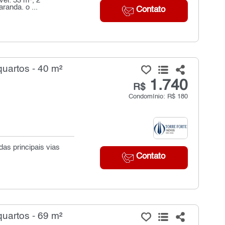
el: 53 m², 2
randa. o ...
Contato
uartos - 40 m²
1.740
R$
Condomínio: R$ 180
das principais vias
Contato
uartos - 69 m²