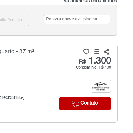
49 anúncios encontrados
eita Permuta
uarto - 37 m²
1.300
R$
Condomínio: R$ 100
creci:33186-j
Contato