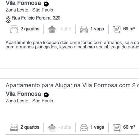
Vila Formosa
-
Zona Leste - São Paulo
Rua Felício Pereira, 320
2 quartos
- suíte
1 vaga
69 m²
Apartamento para locação dois dormitórios com armários, sala co
com armários planejados, lavabo e banheiro social, vaga de garag
Apartamento para Alugar na Vila Formosa com 2 q
Vila Formosa
-
Zona Leste - São Paulo
2 quartos
- suíte
1 vaga
66 m²