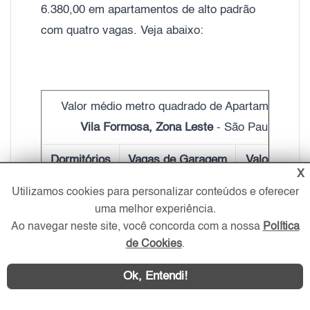
6.380,00 em apartamentos de alto padrão
com quatro vagas. Veja abaixo:
Valor médio metro quadrado de Apartamentos
Vila Formosa, Zona Leste
- São Paulo
Dormitórios
Vagas de Garagem
Valor do m²
X
Utilizamos cookies para personalizar conteúdos e oferecer
Kitnet e 1
SEM VAGA
R$ 5.820,00
uma melhor experiência.
1, 2 e 3
1
R$ 5.900,00
Ao navegar neste site, você concorda com a nossa
Política
de Cookies
.
2 e 3
2
R$ 6.920,00
Ok, Entendi!
3 e 4
3
R$ 6.290,00