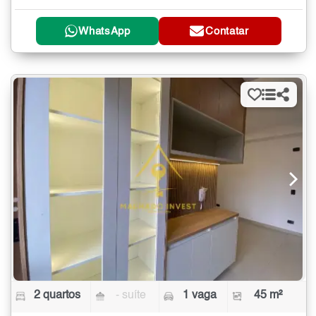
WhatsApp
Contatar
2 quartos
- suíte
1 vaga
45 m²