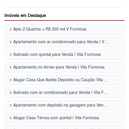
Imóveis em Destaque
keyboard_arrow_right
Apto 2 Quartos + R$ 250 mil V Formosa
keyboard_arrow_right
Apartamento com ar condicionado para Venda | Vila Formosa
keyboard_arrow_right
Sobrado com quintal para Venda | Vila Formosa
keyboard_arrow_right
Apartamento no térreo para Venda | Vila Formosa
keyboard_arrow_right
Alugar Casa Que Aceita Depósito ou Caução Vila Formosa - SP
keyboard_arrow_right
Sobrado com ar condicionado para Venda | Vila Formosa
keyboard_arrow_right
Apartamento com depósito na garagem para Venda | Vila Formosa
keyboard_arrow_right
Alugar Casa Térrea com quintal | Vila Formosa