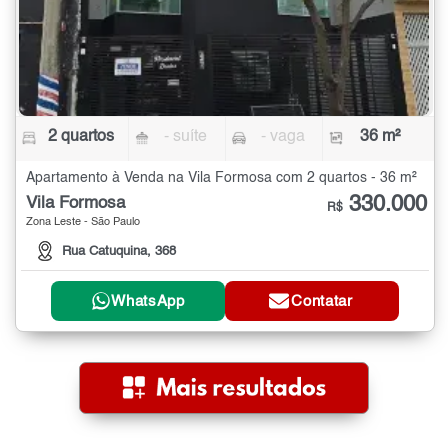
2 quartos
- suíte
- vaga
36 m²
Apartamento à Venda na Vila Formosa com 2 quartos - 36 m²
330.000
Vila Formosa
R$
Zona Leste - São Paulo
Rua Catuquina, 368
WhatsApp
Contatar