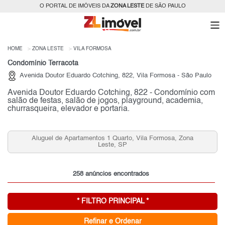
O PORTAL DE IMÓVEIS DA
ZONA LESTE
DE SÃO PAULO
HOME
ZONA LESTE
VILA FORMOSA
Condomínio Terracota
Avenida Doutor Eduardo Cotching, 822, Vila Formosa - São Paulo
Avenida Doutor Eduardo Cotching, 822 - Condomínio com
salão de festas, salão de jogos, playground, academia,
churrasqueira, elevador e portaria.
a
Casas que Aceitam Permuta na Vila Formosa, Zona
Leste, SP para Venda
258 anúncios encontrados
* FILTRO PRINCIPAL *
Refinar e Ordenar