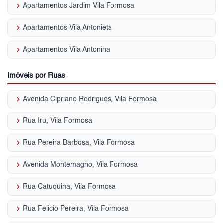
keyboard_arrow_right
Apartamentos Jardim Vila Formosa
keyboard_arrow_right
Apartamentos Vila Antonieta
keyboard_arrow_right
Apartamentos Vila Antonina
Imóveis por Ruas
keyboard_arrow_right
Avenida Cipriano Rodrigues, Vila Formosa
keyboard_arrow_right
Rua Iru, Vila Formosa
keyboard_arrow_right
Rua Pereira Barbosa, Vila Formosa
keyboard_arrow_right
Avenida Montemagno, Vila Formosa
keyboard_arrow_right
Rua Catuquina, Vila Formosa
keyboard_arrow_right
Rua Felicio Pereira, Vila Formosa