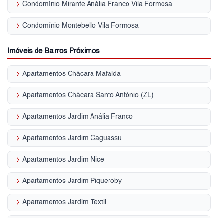
keyboard_arrow_right
Condomínio Mirante Anália Franco Vila Formosa
keyboard_arrow_right
Condomínio Montebello Vila Formosa
Imóveis de Bairros Próximos
keyboard_arrow_right
Apartamentos Chácara Mafalda
keyboard_arrow_right
Apartamentos Chácara Santo Antônio (ZL)
keyboard_arrow_right
Apartamentos Jardim Anália Franco
keyboard_arrow_right
Apartamentos Jardim Caguassu
keyboard_arrow_right
Apartamentos Jardim Nice
keyboard_arrow_right
Apartamentos Jardim Piqueroby
keyboard_arrow_right
Apartamentos Jardim Textil