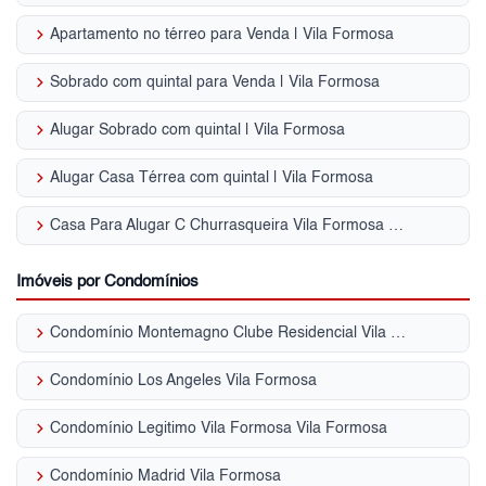
keyboard_arrow_right
Apartamento no térreo para Venda | Vila Formosa
keyboard_arrow_right
Sobrado com quintal para Venda | Vila Formosa
keyboard_arrow_right
Alugar Sobrado com quintal | Vila Formosa
keyboard_arrow_right
Alugar Casa Térrea com quintal | Vila Formosa
keyboard_arrow_right
Casa Para Alugar C Churrasqueira Vila Formosa - SP
Imóveis por Condomínios
keyboard_arrow_right
Condomínio Montemagno Clube Residencial Vila Formosa
keyboard_arrow_right
Condomínio Los Angeles Vila Formosa
keyboard_arrow_right
Condomínio Legitimo Vila Formosa Vila Formosa
keyboard_arrow_right
Condomínio Madrid Vila Formosa