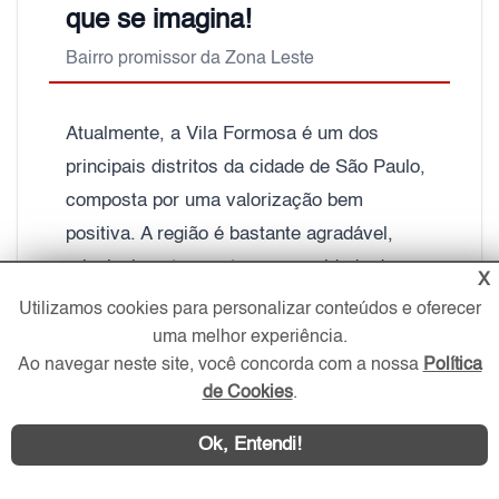
que se imagina!
Bairro promissor da Zona Leste
Atualmente, a Vila Formosa é um dos
principais distritos da cidade de São Paulo,
composta por uma valorização bem
positiva. A região é bastante agradável,
principalmente, por ter a capacidade de
X
receber e abrigar todos os públicos.
Utilizamos cookies para personalizar conteúdos e oferecer
uma melhor experiência.
Quem já ouviu sobre a Vila Formosa e não
Ao navegar neste site, você concorda com a nossa
Política
conhece o bairro muito bem só tem uma
de Cookies
.
informação básica: é lá que está o maior
Ok, Entendi!
cemitério da América Latina. Mas a Vila
Formosa é muito mais que isso, sendo um