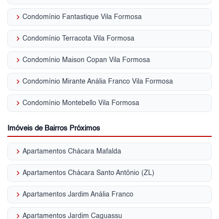
keyboard_arrow_right
Condomínio Fantastique Vila Formosa
keyboard_arrow_right
Condomínio Terracota Vila Formosa
keyboard_arrow_right
Condomínio Maison Copan Vila Formosa
keyboard_arrow_right
Condomínio Mirante Anália Franco Vila Formosa
keyboard_arrow_right
Condomínio Montebello Vila Formosa
Imóveis de Bairros Próximos
keyboard_arrow_right
Apartamentos Chácara Mafalda
keyboard_arrow_right
Apartamentos Chácara Santo Antônio (ZL)
keyboard_arrow_right
Apartamentos Jardim Anália Franco
keyboard_arrow_right
Apartamentos Jardim Caguassu