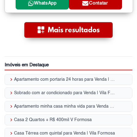
WhatsApp
Contatar
Imóveis em Destaque
keyboard_arrow_right
Apartamento com portaria 24 horas para Venda | Vila Formosa
keyboard_arrow_right
Sobrado com ar condicionado para Venda | Vila Formosa
keyboard_arrow_right
Apartamento minha casa minha vida para Venda | Vila Formosa
keyboard_arrow_right
Casa 2 Quartos + R$ 400mil V Formosa
keyboard_arrow_right
Casa Térrea com quintal para Venda | Vila Formosa