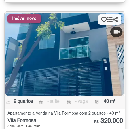
Imóvel novo
2 quartos
- suíte
- vaga
40 m²
Apartamento à Venda na Vila Formosa com 2 quartos - 40 m²
320.000
Vila Formosa
R$
Zona Leste - São Paulo