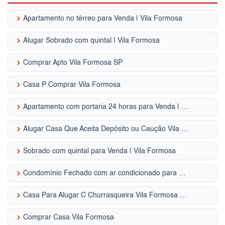
keyboard_arrow_right
Apartamento no térreo para Venda | Vila Formosa
keyboard_arrow_right
Alugar Sobrado com quintal | Vila Formosa
keyboard_arrow_right
Comprar Apto Vila Formosa SP
keyboard_arrow_right
Casa P Comprar Vila Formosa
keyboard_arrow_right
Apartamento com portaria 24 horas para Venda | Vila Formosa
keyboard_arrow_right
Alugar Casa Que Aceita Depósito ou Caução Vila Formosa - SP
keyboard_arrow_right
Sobrado com quintal para Venda | Vila Formosa
keyboard_arrow_right
Condomínio Fechado com ar condicionado para Venda | Vila Formosa
keyboard_arrow_right
Casa Para Alugar C Churrasqueira Vila Formosa - SP
keyboard_arrow_right
Comprar Casa Vila Formosa