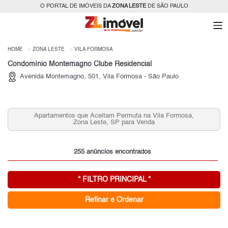
O PORTAL DE IMÓVEIS DA
ZONA LESTE
DE SÃO PAULO
HOME
ZONA LESTE
VILA FORMOSA
Condomínio Montemagno Clube Residencial
Avenida Montemagno, 501, Vila Formosa - São Paulo
tam Permuta na Vila Formosa,
Casas 3 Quartos na Vila Fo
e, SP para Venda
Leste,
255 anúncios encontrados
* FILTRO PRINCIPAL *
Refinar e Ordenar