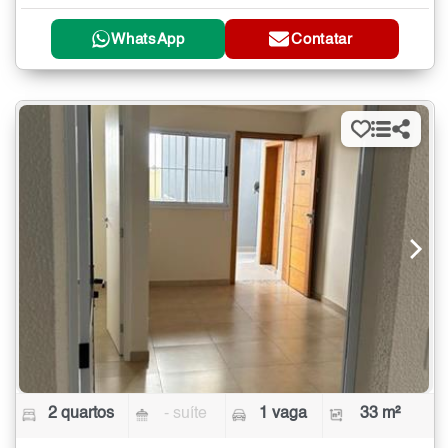
WhatsApp
Contatar
2 quartos
- suíte
1 vaga
33 m²