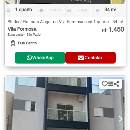
1 quarto
- suíte
- vaga
34 m²
Studio / Flat para Alugar na Vila Formosa com 1 quarto - 34 m²
1.450
Vila Formosa
R$
Zona Leste - São Paulo
Rua Carlito
WhatsApp
Contatar