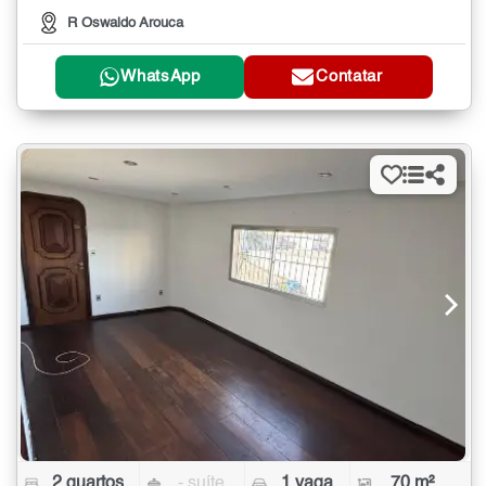
R Oswaldo Arouca
WhatsApp
Contatar
2 quartos
- suíte
1 vaga
70 m²