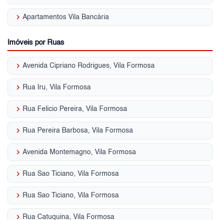
keyboard_arrow_right
Apartamentos Vila Bancária
Imóveis por Ruas
keyboard_arrow_right
Avenida Cipriano Rodrigues, Vila Formosa
keyboard_arrow_right
Rua Iru, Vila Formosa
keyboard_arrow_right
Rua Felicio Pereira, Vila Formosa
keyboard_arrow_right
Rua Pereira Barbosa, Vila Formosa
keyboard_arrow_right
Avenida Montemagno, Vila Formosa
keyboard_arrow_right
Rua Sao Ticiano, Vila Formosa
keyboard_arrow_right
Rua Sao Ticiano, Vila Formosa
keyboard_arrow_right
Rua Catuquina, Vila Formosa