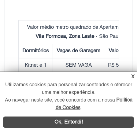
Valor médio metro quadrado de Apartamentos
Vila Formosa, Zona Leste
- São Paulo
Dormitórios
Vagas de Garagem
Valor do m²
Kitnet e 1
SEM VAGA
R$ 5.820,00
X
1, 2 e 3
1
R$ 5.900,00
Utilizamos cookies para personalizar conteúdos e oferecer
uma melhor experiência.
2 e 3
2
R$ 6.920,00
Ao navegar neste site, você concorda com a nossa
Política
de Cookies
.
3 e 4
3
R$ 6.290,00
Ok, Entendi!
4 ou mais
4 ou mais
R$ 6.380,00