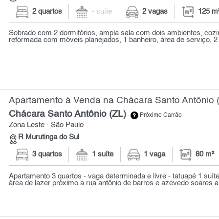
2 quartos
- suíte
2 vagas
125 m
Sobrado com 2 dormitórios, ampla sala com dois ambientes, coz
reformada com móveis planejados, 1 banheiro, área de serviço, 2 
Apartamento à Venda na Chácara Santo Antônio (
Chácara Santo Antônio (ZL)
-
Próximo Carrão
Zona Leste - São Paulo
R Murutinga do Sul
3 quartos
1 suíte
1 vaga
80 m²
Apartamento 3 quartos - vaga determinada e livre - tatuapé 1 suít
área de lazer próximo a rua antônio de barros e azevedo soares a 