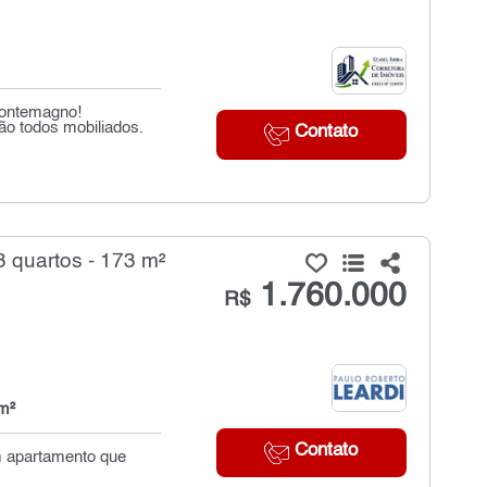
montemagno!
ão todos mobiliados.
Contato
 quartos - 173 m²
1.760.000
R$
m²
Contato
um apartamento que