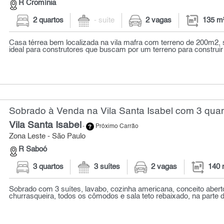
R Cromínia
2 quartos
- suíte
2 vagas
135 m
Casa térrea bem localizada na vila mafra com terreno de 200m2, 
ideal para construtores que buscam por um terreno para construir 
Sobrado à Venda na Vila Santa Isabel com 3 quar
Vila Santa Isabel
-
Próximo Carrão
Zona Leste - São Paulo
R Saboó
3 quartos
3 suítes
2 vagas
140 
Sobrado com 3 suítes, lavabo, cozinha americana, conceito aberto
churrasqueira, todos os cômodos e sala teto rebaixado, na parte d