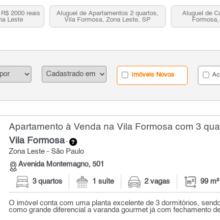
 R$ 2000 reais
Aluguel de Apartamentos 2 quartos,
Aluguel de C
na Leste
Vila Formosa, Zona Leste, SP
Formosa,
Imóveis Novos
Ac
Apartamento à Venda na Vila Formosa com 3 quar
Vila Formosa
-
Zona Leste - São Paulo
Avenida Montemagno, 501
3 quartos
1 suíte
2 vagas
99 m²
O imóvel conta com uma planta excelente de 3 dormitórios, send
como grande diferencial a varanda gourmet já com fechamento de v