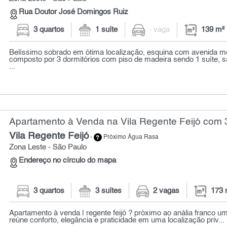
Rua Doutor José Domingos Ruiz
3 quartos
1 suíte
- vaga
139 m²
Belíssimo sobrado em ótima localização, esquina com avenida 
composto por 3 dormitórios com piso de madeira sendo 1 suíte, s
...
Apartamento à Venda na Vila Regente Feijó com 3
Vila Regente Feijó
-
Próximo Água Rasa
Zona Leste - São Paulo
Endereço no círculo do mapa
3 quartos
3 suítes
2 vagas
173 
Apartamento à venda | regente feijó ? próximo ao anália franco 
reúne conforto, elegância e praticidade em uma localização priv...