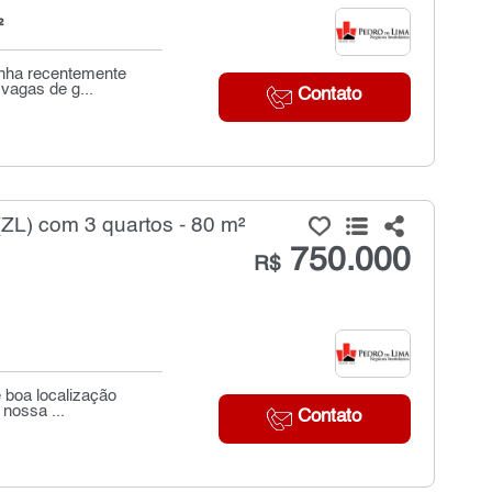
²
inha recentemente
vagas de g...
Contato
ZL) com 3 quartos - 80 m²
750.000
R$
e boa localização
nossa ...
Contato