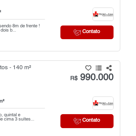
²
sendo 8m de frente !
dois b...
Contato
tos - 140 m²
990.000
R$
m²
, quintal e
e cima 3 suítes...
Contato