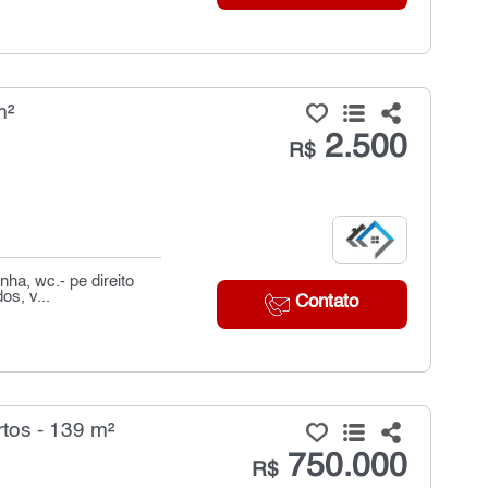
m²
2.500
R$
ha, wc.- pe direito
os, v...
Contato
tos - 139 m²
750.000
R$