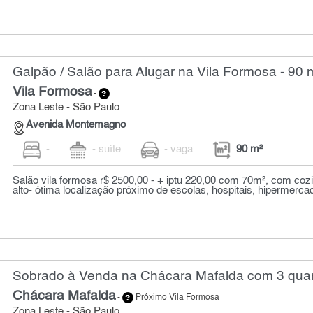
Galpão / Salão para Alugar na Vila Formosa - 90 
Vila Formosa
-
Zona Leste - São Paulo
Avenida Montemagno
-
- suíte
- vaga
90 m²
Salão vila formosa r$ 2500,00 - + iptu 220,00 com 70m², com cozin
alto- ótima localização próximo de escolas, hospitais, hipermercad
Sobrado à Venda na Chácara Mafalda com 3 quar
Chácara Mafalda
-
Próximo Vila Formosa
Zona Leste - São Paulo