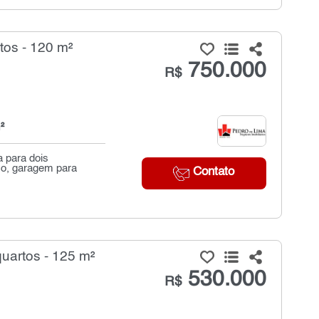
tos - 120 m²
750.000
R$
²
 para dois
co, garagem para
Contato
uartos - 125 m²
530.000
R$