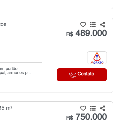
tos
489.000
R$
com portão
al, armários p...
Contato
35 m²
750.000
R$