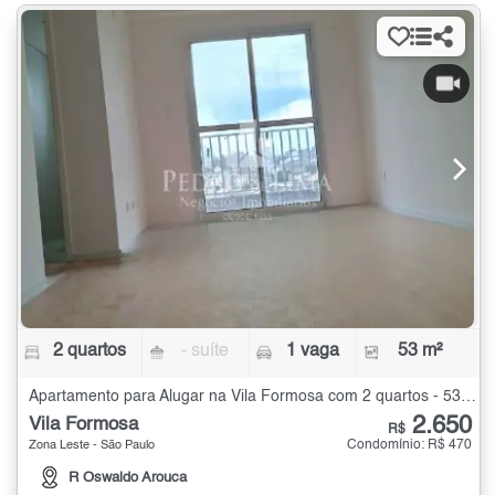
2 quartos
- suíte
1 vaga
53 m²
Apartamento para Alugar na Vila Formosa com 2 quartos - 53 m²
2.650
Vila Formosa
R$
Condomínio: R$ 470
Zona Leste - São Paulo
R Oswaldo Arouca