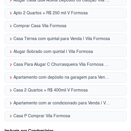
keyboard_arrow_right
Alugar Casa Que Aceita Depósito ou Caução Vila Formosa - SP
keyboard_arrow_right
Apto 2 Quartos + R$ 250 mil V Formosa
keyboard_arrow_right
Comprar Casa Vila Formosa
keyboard_arrow_right
Casa Térrea com quintal para Venda | Vila Formosa
keyboard_arrow_right
Alugar Sobrado com quintal | Vila Formosa
keyboard_arrow_right
Casa Para Alugar C Churrasqueira Vila Formosa - SP
keyboard_arrow_right
Apartamento com depósito na garagem para Venda | Vila Formosa
keyboard_arrow_right
Casa 2 Quartos + R$ 400mil V Formosa
keyboard_arrow_right
Apartamento com ar condicionado para Venda | Vila Formosa
keyboard_arrow_right
Casa P Comprar Vila Formosa