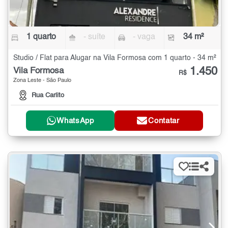
1 quarto
- suíte
- vaga
34 m²
Studio / Flat para Alugar na Vila Formosa com 1 quarto - 34 m²
1.450
Vila Formosa
R$
Zona Leste - São Paulo
Rua Carlito
WhatsApp
Contatar