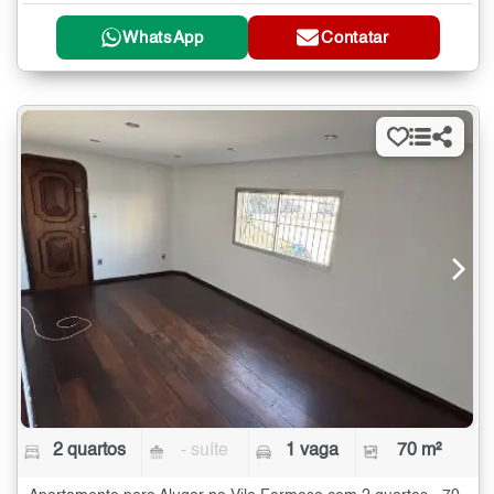
WhatsApp
Contatar
2 quartos
- suíte
1 vaga
70 m²