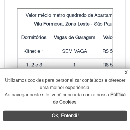
Valor médio metro quadrado de Apartamentos
Vila Formosa, Zona Leste
- São Paulo
Dormitórios
Vagas de Garagem
Valor do m²
Kitnet e 1
SEM VAGA
R$ 5.820,00
1, 2 e 3
1
R$ 5.900,00
X
2 e 3
2
R$ 6.920,00
Utilizamos cookies para personalizar conteúdos e oferecer
uma melhor experiência.
3 e 4
3
R$ 6.290,00
Ao navegar neste site, você concorda com a nossa
Política
de Cookies
.
4 ou mais
4 ou mais
R$ 6.380,00
Ok, Entendi!
Dados 2020
Portal ZL Imóvel