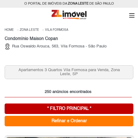
O PORTAL DE IMÓVEIS DA
ZONA LESTE
DE SÃO PAULO
HOME
ZONA LESTE
VILA FORMOSA
Condomínio Maison Copan
Rua Oswaldo Arouca, 563, Vila Formosa - São Paulo
tos Vila Formosa para Venda, Zona
Casas 2 Quartos na Vil
Leste, SP
Le
250 anúncios encontrados
* FILTRO PRINCIPAL *
Refinar e Ordenar