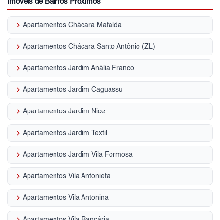
Imóveis de Bairros Próximos
keyboard_arrow_right
Apartamentos Chácara Mafalda
keyboard_arrow_right
Apartamentos Chácara Santo Antônio (ZL)
keyboard_arrow_right
Apartamentos Jardim Anália Franco
keyboard_arrow_right
Apartamentos Jardim Caguassu
keyboard_arrow_right
Apartamentos Jardim Nice
keyboard_arrow_right
Apartamentos Jardim Textil
keyboard_arrow_right
Apartamentos Jardim Vila Formosa
keyboard_arrow_right
Apartamentos Vila Antonieta
keyboard_arrow_right
Apartamentos Vila Antonina
keyboard_arrow_right
Apartamentos Vila Bancária