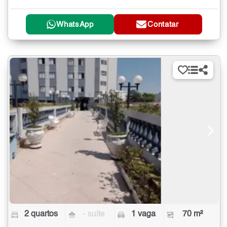
WhatsApp
Contatar
2 quartos
- suíte
1 vaga
70 m²