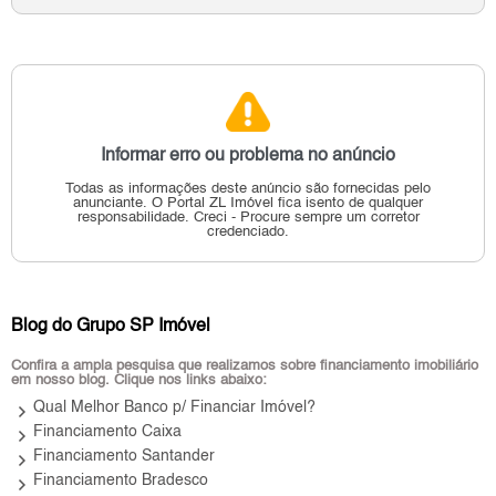
Informar erro ou problema no anúncio
Todas as informações deste anúncio são fornecidas pelo
anunciante.
O Portal ZL Imóvel fica isento de qualquer
responsabilidade.
Creci - Procure sempre um corretor
credenciado.
Blog do Grupo SP Imóvel
Confira a ampla pesquisa que realizamos sobre financiamento imobiliário
em nosso blog. Clique nos links abaixo:
keyboard_arrow_right
Qual Melhor Banco p/ Financiar Imóvel?
keyboard_arrow_right
Financiamento Caixa
keyboard_arrow_right
Financiamento Santander
keyboard_arrow_right
Financiamento Bradesco