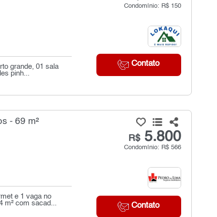
Condomínio: R$ 150
Contato
rto grande, 01 sala
es pinh...
s - 69 m²
5.800
R$
Condomínio: R$ 566
rmet e 1 vaga no
4 m² com sacad...
Contato