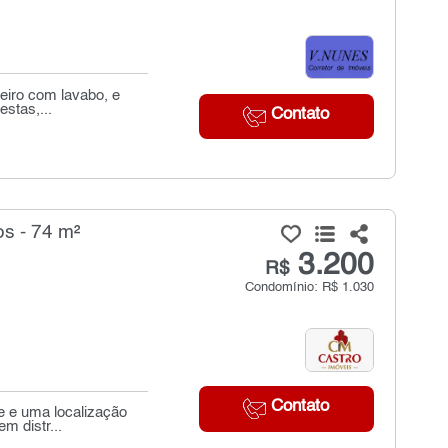
eiro com lavabo, e
stas,...
Contato
s - 74 m²
3.200
R$
Condomínio: R$ 1.030
Contato
e e uma localização
m distr...