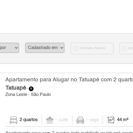
Imóveis Novos
Ac
Apartamento para Alugar no Tatuapé com 2 quarto
Tatuapé
-
Zona Leste - São Paulo
2 quartos
- suíte
- vaga
44 m²