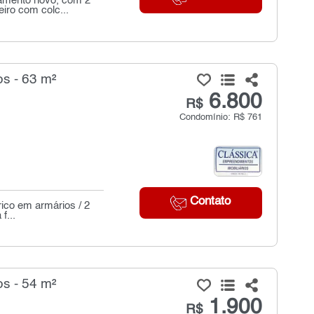
tamento novo, com 2
iro com colc...
s - 63 m²
6.800
R$
Condomínio: R$ 761
Contato
rico em armários / 2
f...
s - 54 m²
1.900
R$