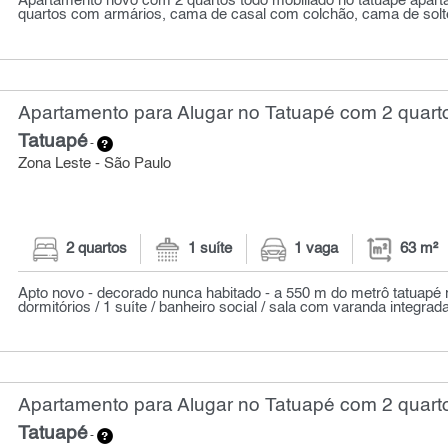
Apartamento novo com 2 quartos todo mobiliado no tatuapé apar
quartos com armários, cama de casal com colchão, cama de solte
Apartamento para Alugar no Tatuapé com 2 quarto
Tatuapé
-
Zona Leste - São Paulo
2 quartos
1 suíte
1 vaga
63 m²
Apto novo - decorado nunca habitado - a 550 m do metrô tatuapé 
dormitórios / 1 suíte / banheiro social / sala com varanda integrada 
Apartamento para Alugar no Tatuapé com 2 quarto
Tatuapé
-