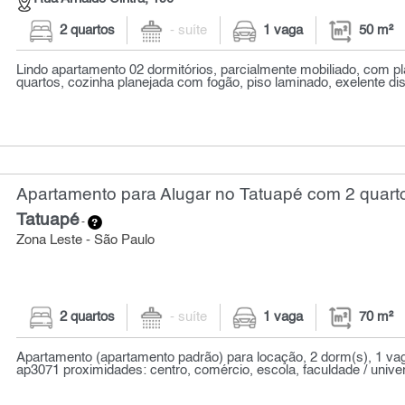
2 quartos
- suíte
1 vaga
50 m²
Lindo apartamento 02 dormitórios, parcialmente mobiliado, com p
quartos, cozinha planejada com fogão, piso laminado, exelente dist
Apartamento para Alugar no Tatuapé com 2 quarto
Tatuapé
-
Zona Leste - São Paulo
2 quartos
- suíte
1 vaga
70 m²
Apartamento (apartamento padrão) para locação, 2 dorm(s), 1 vag
ap3071 proximidades: centro, comércio, escola, faculdade / univer