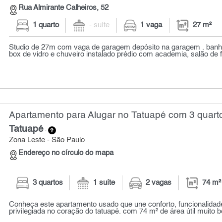
Rua Almirante Calheiros, 52
1 quarto
- suíte
1 vaga
27 m²
Studio de 27m com vaga de garagem depósito na garagem . banh
box de vidro e chuveiro instalado prédio com academia, salão de fe
Apartamento para Alugar no Tatuapé com 3 quarto
Tatuapé
-
Zona Leste - São Paulo
Endereço no círculo do mapa
3 quartos
1 suíte
2 vagas
74 m²
Conheça este apartamento usado que une conforto, funcionalidad
privilegiada no coração do tatuapé. com 74 m² de área útil muito be