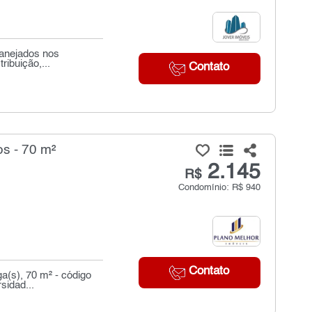
lanejados nos
ribuição,...
Contato
s - 70 m²
2.145
R$
Condomínio: R$ 940
Contato
a(s), 70 m² - código
sidad...