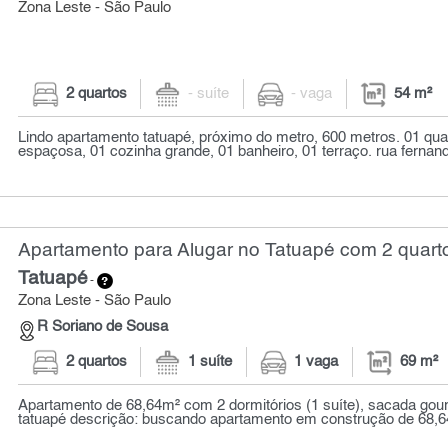
Zona Leste - São Paulo
2 quartos
- suíte
- vaga
54 m²
Lindo apartamento tatuapé, próximo do metro, 600 metros. 01 qua
espaçosa, 01 cozinha grande, 01 banheiro, 01 terraço. rua fernand
Apartamento para Alugar no Tatuapé com 2 quarto
Tatuapé
-
Zona Leste - São Paulo
R Soriano de Sousa
2 quartos
1 suíte
1 vaga
69 m²
Apartamento de 68,64m² com 2 dormitórios (1 suíte), sacada gou
tatuapé descrição: buscando apartamento em construção de 68,6