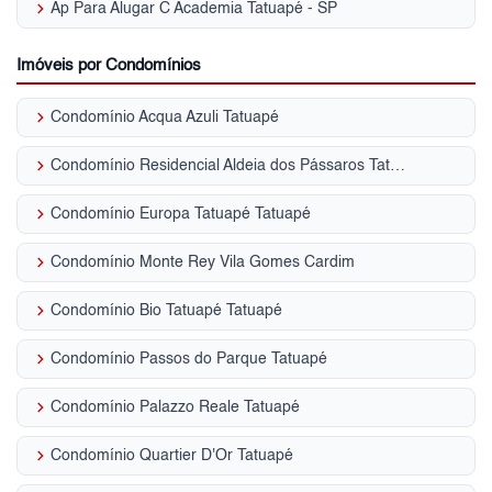
keyboard_arrow_right
Ap Para Alugar C Academia Tatuapé - SP
Imóveis por Condomínios
keyboard_arrow_right
Condomínio Acqua Azuli Tatuapé
keyboard_arrow_right
Condomínio Residencial Aldeia dos Pássaros Tatuapé
keyboard_arrow_right
Condomínio Europa Tatuapé Tatuapé
keyboard_arrow_right
Condomínio Monte Rey Vila Gomes Cardim
keyboard_arrow_right
Condomínio Bio Tatuapé Tatuapé
keyboard_arrow_right
Condomínio Passos do Parque Tatuapé
keyboard_arrow_right
Condomínio Palazzo Reale Tatuapé
keyboard_arrow_right
Condomínio Quartier D'Or Tatuapé