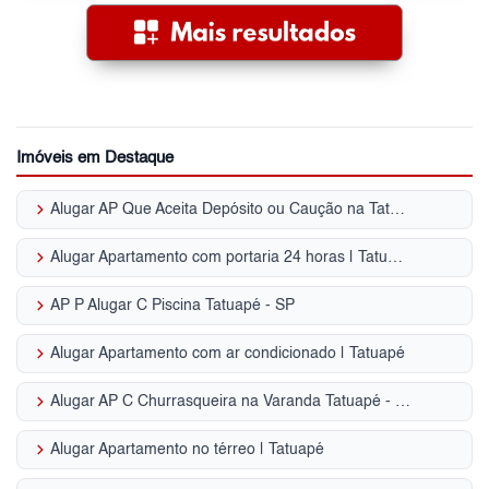
Imóveis em Destaque
keyboard_arrow_right
Alugar AP Que Aceita Depósito ou Caução na Tatuapé - SP
keyboard_arrow_right
Alugar Apartamento com portaria 24 horas | Tatuapé
keyboard_arrow_right
AP P Alugar C Piscina Tatuapé - SP
keyboard_arrow_right
Alugar Apartamento com ar condicionado | Tatuapé
keyboard_arrow_right
Alugar AP C Churrasqueira na Varanda Tatuapé - SP
keyboard_arrow_right
Alugar Apartamento no térreo | Tatuapé