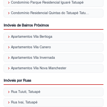
keyboard_arrow_right
Condomínio Parque Residencial Iguaré Tatuapé
keyboard_arrow_right
Condomínio Residencial Quintas do Tatuapé Tatuapé
Imóveis de Bairros Próximos
keyboard_arrow_right
Apartamentos Vila Bertioga
keyboard_arrow_right
Apartamentos Vila Canero
keyboard_arrow_right
Apartamentos Vila Invernada
keyboard_arrow_right
Apartamentos Vila Nova Manchester
Imóveis por Ruas
keyboard_arrow_right
Rua Tuiuti, Tatuapé
keyboard_arrow_right
Rua Ivai, Tatuapé