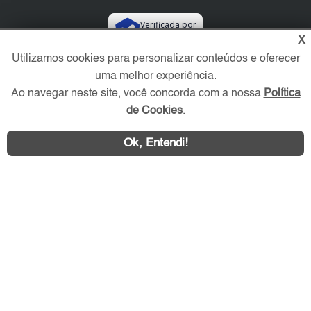
Verificada por
X
Utilizamos cookies para personalizar conteúdos e oferecer
Redes Sociais
uma melhor experiência.
Ao navegar neste site, você concorda com a nossa
Política
de Cookies
.
Ok, Entendi!
Área exclusiva aos anunciantes,
acesse sua conta: