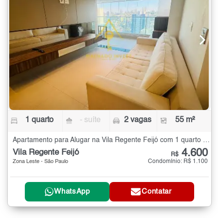
1 quarto
- suíte
2 vagas
55 m²
Apartamento para Alugar na Vila Regente Feijó com 1 quarto - 55 m²
4.600
Vila Regente Feijó
R$
Condomínio: R$ 1.100
Zona Leste - São Paulo
WhatsApp
Contatar