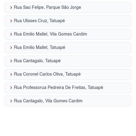
keyboard_arrow_right
Rua Sao Felipe, Parque São Jorge
keyboard_arrow_right
Rua Ulisses Cruz, Tatuapé
keyboard_arrow_right
Rua Emilio Mallet, Vila Gomes Cardim
keyboard_arrow_right
Rua Emilio Mallet, Tatuapé
keyboard_arrow_right
Rua Cantagalo, Tatuapé
keyboard_arrow_right
Rua Coronel Carlos Oliva, Tatuapé
keyboard_arrow_right
Rua Professorua Pedreira De Freitas, Tatuapé
keyboard_arrow_right
Rua Cantagalo, Vila Gomes Cardim