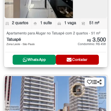
2 quartos
1 suíte
1 vaga
51 m²
Apartamento para Alugar no Tatuapé com 2 quartos - 51 m²
3.500
Tatuapé
R$
Condomínio: R$ 458
Zona Leste - São Paulo
WhatsApp
Contatar