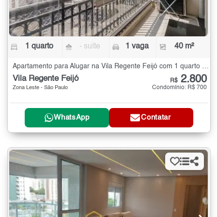
1 quarto
- suíte
1 vaga
40 m²
Apartamento para Alugar na Vila Regente Feijó com 1 quarto - 40 m²
2.800
Vila Regente Feijó
R$
Condomínio: R$ 700
Zona Leste - São Paulo
WhatsApp
Contatar