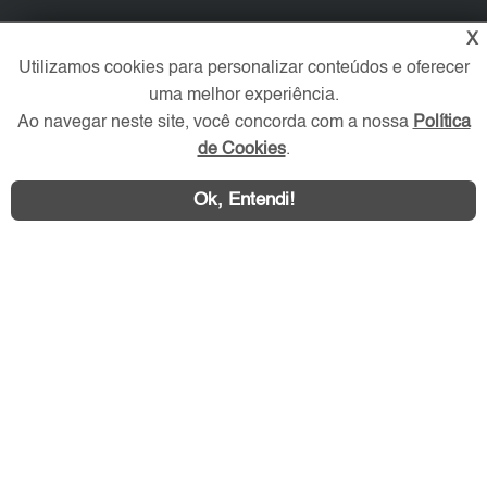
X
Verificada por
Utilizamos cookies para personalizar conteúdos e oferecer
uma melhor experiência.
Redes Sociais
Ao navegar neste site, você concorda com a nossa
Política
de Cookies
.
Ok, Entendi!
Área exclusiva aos anunciantes,
acesse sua conta: