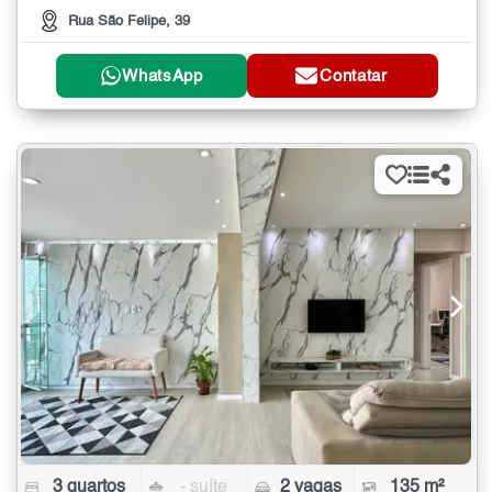
Rua São Felipe, 39
WhatsApp
Contatar
3 quartos
- suíte
2 vagas
135 m²