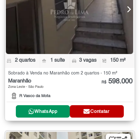
2 quartos
1 suíte
3 vagas
150 m²
Sobrado à Venda no Maranhão com 2 quartos - 150 m²
598.000
Maranhão
R$
Zona Leste - São Paulo
R Vasco da Mota
WhatsApp
Contatar