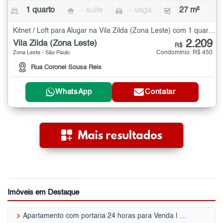
1 quarto
- suíte
- vaga
27 m²
Kitnet / Loft para Alugar na Vila Zilda (Zona Leste) com 1 quarto - 27 m²
2.209
Vila Zilda (Zona Leste)
R$
Condomínio: R$ 450
Zona Leste - São Paulo
Rua Coronel Sousa Reis
WhatsApp
Contatar
Imóveis em Destaque
keyboard_arrow_right
Apartamento com portaria 24 horas para Venda | Parque São Jorge