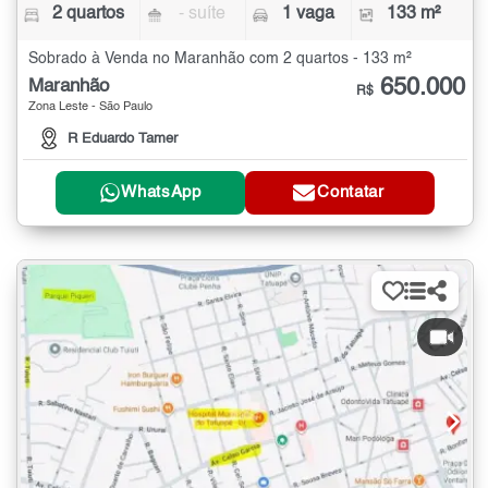
2 quartos
- suíte
1 vaga
133 m²
Sobrado à Venda no Maranhão com 2 quartos - 133 m²
650.000
Maranhão
R$
Zona Leste - São Paulo
R Eduardo Tamer
WhatsApp
Contatar