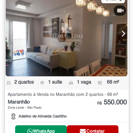
2 quartos
1 suíte
1 vaga
68 m²
Apartamento à Venda no Maranhão com 2 quartos - 68 m²
550.000
Maranhão
R$
Zona Leste - São Paulo
Adelino de Almeida Castilho
WhatsApp
Contatar