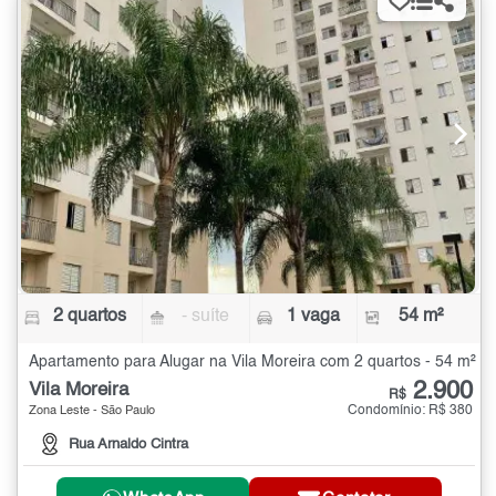
2 quartos
- suíte
1 vaga
54 m²
Apartamento para Alugar na Vila Moreira com 2 quartos - 54 m²
2.900
Vila Moreira
R$
Condomínio: R$ 380
Zona Leste - São Paulo
Rua Arnaldo Cintra