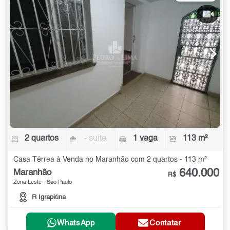
2 quartos
- suíte
1 vaga
113 m²
Casa Térrea à Venda no Maranhão com 2 quartos - 113 m²
640.000
Maranhão
R$
Zona Leste - São Paulo
R Igrapiúna
WhatsApp
Contatar