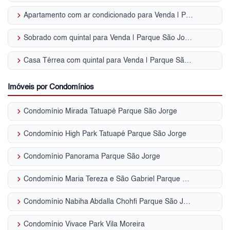
keyboard_arrow_right
Apartamento com ar condicionado para Venda | Parque São Jorge
keyboard_arrow_right
Sobrado com quintal para Venda | Parque São Jorge
keyboard_arrow_right
Casa Térrea com quintal para Venda | Parque São Jorge
Imóveis por Condomínios
keyboard_arrow_right
Condomínio Mirada Tatuapé Parque São Jorge
keyboard_arrow_right
Condomínio High Park Tatuapé Parque São Jorge
keyboard_arrow_right
Condomínio Panorama Parque São Jorge
keyboard_arrow_right
Condomínio Maria Tereza e São Gabriel Parque São Jorge
keyboard_arrow_right
Condomínio Nabiha Abdalla Chohfi Parque São Jorge
keyboard_arrow_right
Condomínio Vivace Park Vila Moreira