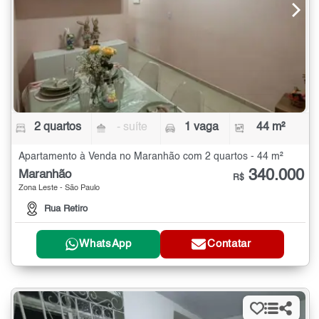
2 quartos
- suíte
1 vaga
44 m²
Apartamento à Venda no Maranhão com 2 quartos - 44 m²
340.000
Maranhão
R$
Zona Leste - São Paulo
Rua Retiro
WhatsApp
Contatar