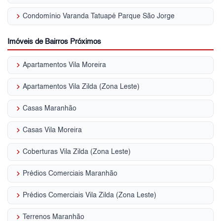
keyboard_arrow_right
Condomínio Varanda Tatuapé Parque São Jorge
Imóveis de Bairros Próximos
keyboard_arrow_right
Apartamentos Vila Moreira
keyboard_arrow_right
Apartamentos Vila Zilda (Zona Leste)
keyboard_arrow_right
Casas Maranhão
keyboard_arrow_right
Casas Vila Moreira
keyboard_arrow_right
Coberturas Vila Zilda (Zona Leste)
keyboard_arrow_right
Prédios Comerciais Maranhão
keyboard_arrow_right
Prédios Comerciais Vila Zilda (Zona Leste)
keyboard_arrow_right
Terrenos Maranhão