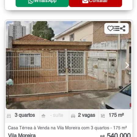
WhatsApp
Contatar
3 quartos
- suíte
2 vagas
175 m²
Casa Térrea à Venda na Vila Moreira com 3 quartos - 175 m²
540.000
Vila Moreira