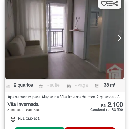
2 quartos
- suíte
- vaga
38 m²
Apartamento para Alugar na Vila Invernada com 2 quartos - 38 m²
2.100
Vila Invernada
R$
Condomínio: R$ 500
Zona Leste - São Paulo
Rua Quixadá