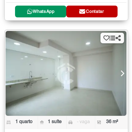
WhatsApp
Contatar
1 quarto
1 suíte
- vaga
36 m²