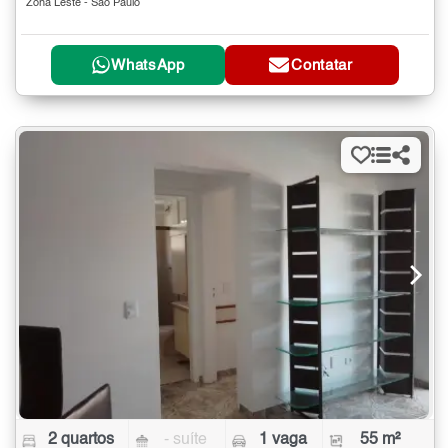
Zona Leste - São Paulo
WhatsApp
Contatar
2 quartos
- suíte
1 vaga
55 m²