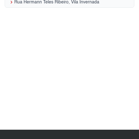
keyboard_arrow_right
Rua Hermann Teles Ribeiro, Vila Invernada