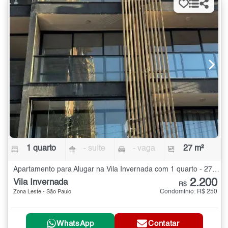
1 quarto
- suíte
- vaga
27 m²
Apartamento para Alugar na Vila Invernada com 1 quarto - 27 m²
2.200
Vila Invernada
R$
Condomínio: R$ 250
Zona Leste - São Paulo
WhatsApp
Contatar