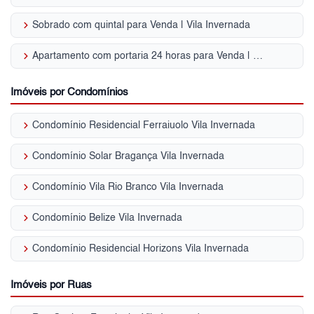
keyboard_arrow_right
Sobrado com quintal para Venda | Vila Invernada
keyboard_arrow_right
Apartamento com portaria 24 horas para Venda | Vila Invernada
Imóveis por Condomínios
keyboard_arrow_right
Condomínio Residencial Ferraiuolo Vila Invernada
keyboard_arrow_right
Condomínio Solar Bragança Vila Invernada
keyboard_arrow_right
Condomínio Vila Rio Branco Vila Invernada
keyboard_arrow_right
Condomínio Belize Vila Invernada
keyboard_arrow_right
Condomínio Residencial Horizons Vila Invernada
Imóveis por Ruas