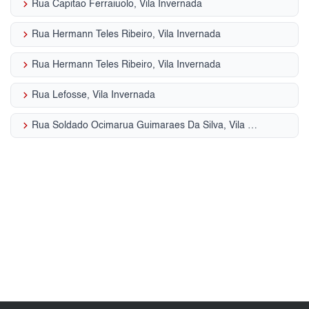
keyboard_arrow_right
Rua Capitao Ferraiuolo, Vila Invernada
keyboard_arrow_right
Rua Hermann Teles Ribeiro, Vila Invernada
keyboard_arrow_right
Rua Hermann Teles Ribeiro, Vila Invernada
keyboard_arrow_right
Rua Lefosse, Vila Invernada
keyboard_arrow_right
Rua Soldado Ocimarua Guimaraes Da Silva, Vila Invernada