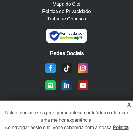
Mapa do Site
Política de Privacidade
Trabalhe Conosco
Verificada por
Redes Sociais
X
Utilizamos cookies para personalizar conteúdos e oferecer
Área exclusiva aos anunciantes,
acesse sua conta:
uma melhor experiência.
Ao navegar neste site, você concorda com a nossa
Política