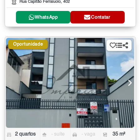
Rua Capitão Ferraiuolo, 402
WhatsApp
Contatar
Oportunidade
2 quartos
- suíte
- vaga
35 m²