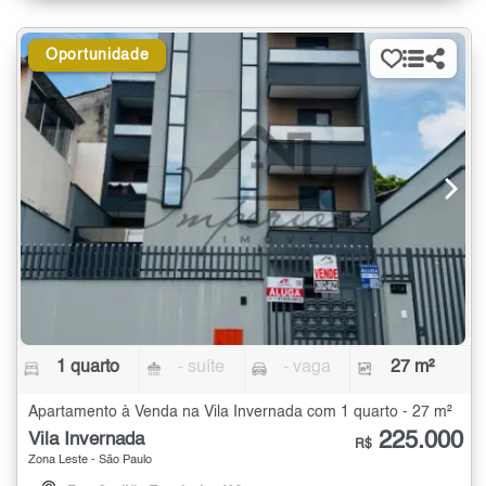
Oportunidade
1 quarto
- suíte
- vaga
27 m²
Apartamento à Venda na Vila Invernada com 1 quarto - 27 m²
225.000
Vila Invernada
R$
Zona Leste - São Paulo