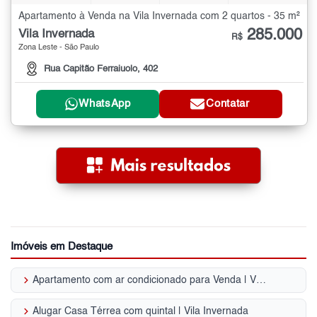
Apartamento à Venda na Vila Invernada com 2 quartos - 35 m²
285.000
Vila Invernada
R$
Zona Leste - São Paulo
Rua Capitão Ferraiuolo, 402
WhatsApp
Contatar
Imóveis em Destaque
keyboard_arrow_right
Apartamento com ar condicionado para Venda | Vila Invernada
keyboard_arrow_right
Alugar Casa Térrea com quintal | Vila Invernada