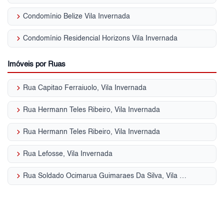
keyboard_arrow_right
Condomínio Belize Vila Invernada
keyboard_arrow_right
Condomínio Residencial Horizons Vila Invernada
Imóveis por Ruas
keyboard_arrow_right
Rua Capitao Ferraiuolo, Vila Invernada
keyboard_arrow_right
Rua Hermann Teles Ribeiro, Vila Invernada
keyboard_arrow_right
Rua Hermann Teles Ribeiro, Vila Invernada
keyboard_arrow_right
Rua Lefosse, Vila Invernada
keyboard_arrow_right
Rua Soldado Ocimarua Guimaraes Da Silva, Vila Invernada