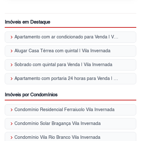
Imóveis em Destaque
keyboard_arrow_right
Apartamento com ar condicionado para Venda | Vila Invernada
keyboard_arrow_right
Alugar Casa Térrea com quintal | Vila Invernada
keyboard_arrow_right
Sobrado com quintal para Venda | Vila Invernada
keyboard_arrow_right
Apartamento com portaria 24 horas para Venda | Vila Invernada
Imóveis por Condomínios
keyboard_arrow_right
Condomínio Residencial Ferraiuolo Vila Invernada
keyboard_arrow_right
Condomínio Solar Bragança Vila Invernada
keyboard_arrow_right
Condomínio Vila Rio Branco Vila Invernada