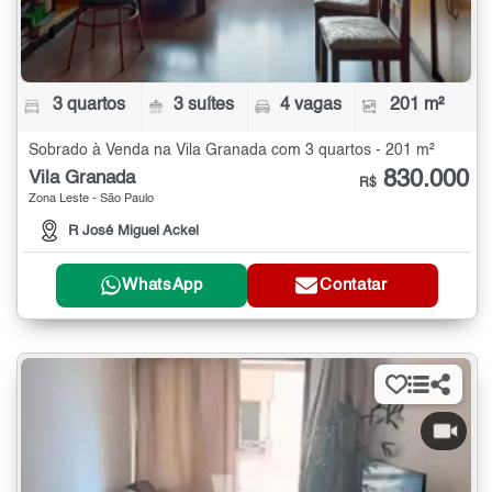
3 quartos
3 suítes
4 vagas
201 m²
Sobrado à Venda na Vila Granada com 3 quartos - 201 m²
830.000
Vila Granada
R$
Zona Leste - São Paulo
R José Miguel Ackel
WhatsApp
Contatar