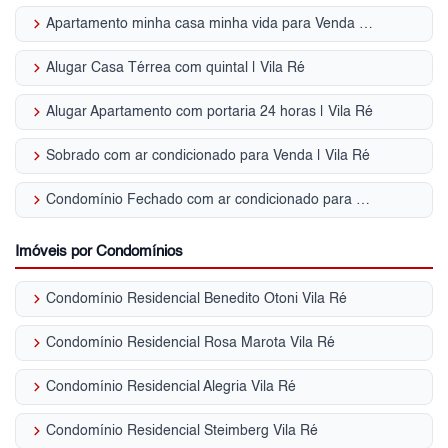
keyboard_arrow_right
Apartamento minha casa minha vida para Venda | Vila Ré
keyboard_arrow_right
Alugar Casa Térrea com quintal | Vila Ré
keyboard_arrow_right
Alugar Apartamento com portaria 24 horas | Vila Ré
keyboard_arrow_right
Sobrado com ar condicionado para Venda | Vila Ré
keyboard_arrow_right
Condomínio Fechado com ar condicionado para Venda | Vila Ré
Imóveis por Condomínios
keyboard_arrow_right
Condomínio Residencial Benedito Otoni Vila Ré
keyboard_arrow_right
Condomínio Residencial Rosa Marota Vila Ré
keyboard_arrow_right
Condomínio Residencial Alegria Vila Ré
keyboard_arrow_right
Condomínio Residencial Steimberg Vila Ré