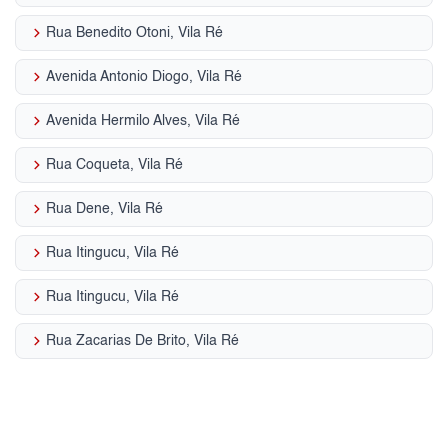
keyboard_arrow_right
Rua Benedito Otoni, Vila Ré
keyboard_arrow_right
Avenida Antonio Diogo, Vila Ré
keyboard_arrow_right
Avenida Hermilo Alves, Vila Ré
keyboard_arrow_right
Rua Coqueta, Vila Ré
keyboard_arrow_right
Rua Dene, Vila Ré
keyboard_arrow_right
Rua Itingucu, Vila Ré
keyboard_arrow_right
Rua Itingucu, Vila Ré
keyboard_arrow_right
Rua Zacarias De Brito, Vila Ré