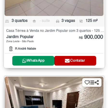
3 quartos
- suíte
3 vagas
125 m²
Casa Térrea à Venda no Jardim Popular com 3 quartos - 125 m²
900.000
Jardim Popular
R$
Zona Leste - São Paulo
R André Natale
WhatsApp
Contatar