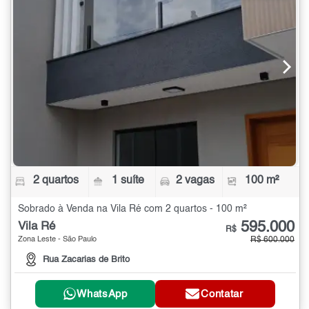
2 quartos
1 suíte
2 vagas
100 m²
Sobrado à Venda na Vila Ré com 2 quartos - 100 m²
595.000
Vila Ré
R$
Zona Leste - São Paulo
R$ 600.000
Rua Zacarias de Brito
WhatsApp
Contatar