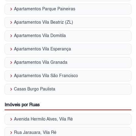
keyboard_arrow_right
Apartamentos Parque Paineiras
keyboard_arrow_right
Apartamentos Vila Beatriz (ZL)
keyboard_arrow_right
Apartamentos Vila Domitila
keyboard_arrow_right
Apartamentos Vila Esperança
keyboard_arrow_right
Apartamentos Vila Granada
keyboard_arrow_right
Apartamentos Vila São Francisco
keyboard_arrow_right
Casas Burgo Paulista
Imóveis por Ruas
keyboard_arrow_right
Avenida Hermilo Alves, Vila Ré
keyboard_arrow_right
Rua Jarauara, Vila Ré