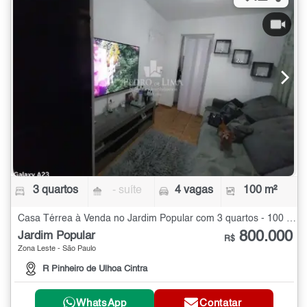
3 quartos
- suíte
4 vagas
100 m²
Casa Térrea à Venda no Jardim Popular com 3 quartos - 100 m²
800.000
Jardim Popular
R$
Zona Leste - São Paulo
R Pinheiro de Ulhoa Cintra
WhatsApp
Contatar