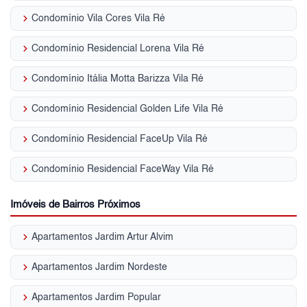
keyboard_arrow_right
Condomínio Vila Cores Vila Ré
keyboard_arrow_right
Condomínio Residencial Lorena Vila Ré
keyboard_arrow_right
Condomínio Itália Motta Barizza Vila Ré
keyboard_arrow_right
Condomínio Residencial Golden Life Vila Ré
keyboard_arrow_right
Condomínio Residencial FaceUp Vila Ré
keyboard_arrow_right
Condomínio Residencial FaceWay Vila Ré
Imóveis de Bairros Próximos
keyboard_arrow_right
Apartamentos Jardim Artur Alvim
keyboard_arrow_right
Apartamentos Jardim Nordeste
keyboard_arrow_right
Apartamentos Jardim Popular