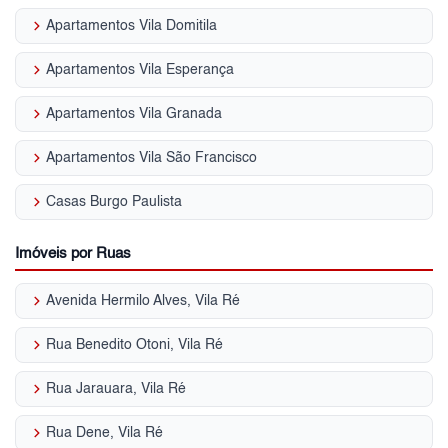
keyboard_arrow_right
Apartamentos Vila Domitila
keyboard_arrow_right
Apartamentos Vila Esperança
keyboard_arrow_right
Apartamentos Vila Granada
keyboard_arrow_right
Apartamentos Vila São Francisco
keyboard_arrow_right
Casas Burgo Paulista
Imóveis por Ruas
keyboard_arrow_right
Avenida Hermilo Alves, Vila Ré
keyboard_arrow_right
Rua Benedito Otoni, Vila Ré
keyboard_arrow_right
Rua Jarauara, Vila Ré
keyboard_arrow_right
Rua Dene, Vila Ré