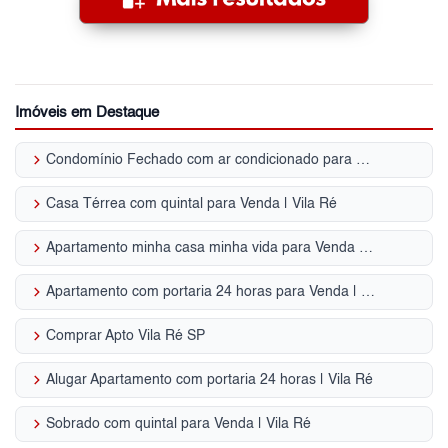
Imóveis em Destaque
keyboard_arrow_right
Condomínio Fechado com ar condicionado para Venda | Vila Ré
keyboard_arrow_right
Casa Térrea com quintal para Venda | Vila Ré
keyboard_arrow_right
Apartamento minha casa minha vida para Venda | Vila Ré
keyboard_arrow_right
Apartamento com portaria 24 horas para Venda | Vila Ré
keyboard_arrow_right
Comprar Apto Vila Ré SP
keyboard_arrow_right
Alugar Apartamento com portaria 24 horas | Vila Ré
keyboard_arrow_right
Sobrado com quintal para Venda | Vila Ré