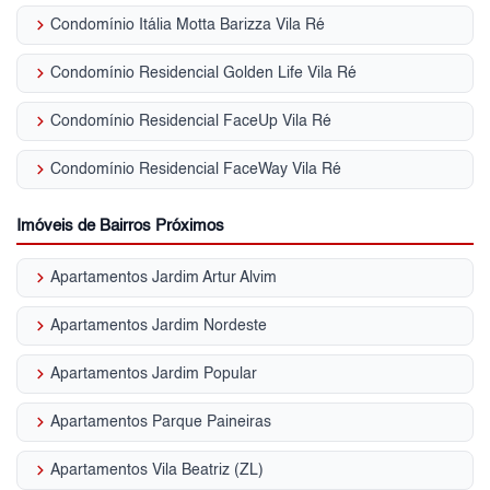
keyboard_arrow_right
Condomínio Itália Motta Barizza Vila Ré
keyboard_arrow_right
Condomínio Residencial Golden Life Vila Ré
keyboard_arrow_right
Condomínio Residencial FaceUp Vila Ré
keyboard_arrow_right
Condomínio Residencial FaceWay Vila Ré
Imóveis de Bairros Próximos
keyboard_arrow_right
Apartamentos Jardim Artur Alvim
keyboard_arrow_right
Apartamentos Jardim Nordeste
keyboard_arrow_right
Apartamentos Jardim Popular
keyboard_arrow_right
Apartamentos Parque Paineiras
keyboard_arrow_right
Apartamentos Vila Beatriz (ZL)