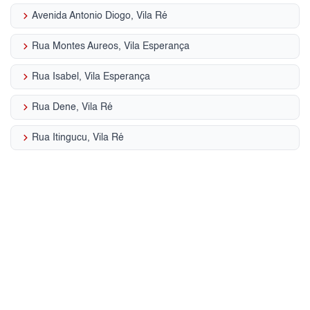
keyboard_arrow_right
Avenida Antonio Diogo, Vila Ré
keyboard_arrow_right
Rua Montes Aureos, Vila Esperança
keyboard_arrow_right
Rua Isabel, Vila Esperança
keyboard_arrow_right
Rua Dene, Vila Ré
keyboard_arrow_right
Rua Itingucu, Vila Ré