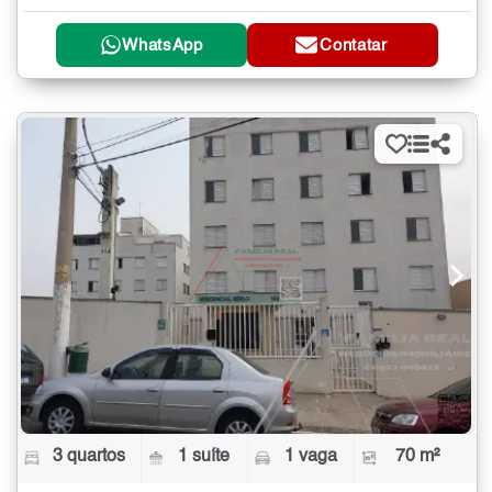
WhatsApp
Contatar
3 quartos
1 suíte
1 vaga
70 m²