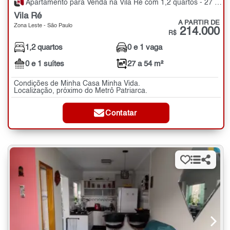
Apartamento para Venda na Vila Ré com 1,2 quartos - 27 a 54 m²
Vila Ré
A PARTIR DE
Zona Leste - São Paulo
214.000
R$
1,2 quartos
0 e 1 vaga
0 e 1 suítes
27 a 54 m²
Condições de Minha Casa Minha Vida.
Localização, próximo do Metrô Patriarca.
Contatar