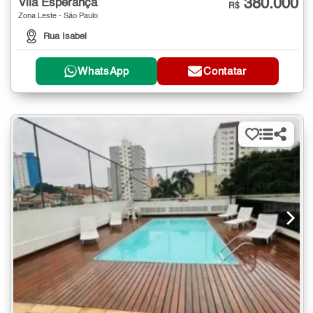
380.000
Vila Esperança
R$
Zona Leste - São Paulo
Rua Isabel
WhatsApp
Contatar