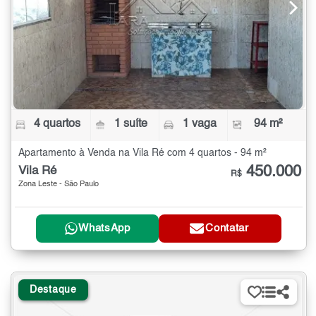
4 quartos
1 suíte
1 vaga
94 m²
Apartamento à Venda na Vila Ré com 4 quartos - 94 m²
450.000
Vila Ré
R$
Zona Leste - São Paulo
WhatsApp
Contatar
Destaque