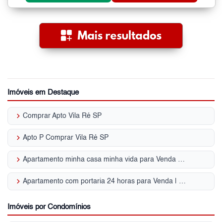
Imóveis em Destaque
keyboard_arrow_right
Comprar Apto Vila Ré SP
keyboard_arrow_right
Apto P Comprar Vila Ré SP
keyboard_arrow_right
Apartamento minha casa minha vida para Venda | Vila Ré
keyboard_arrow_right
Apartamento com portaria 24 horas para Venda | Vila Ré
Imóveis por Condomínios