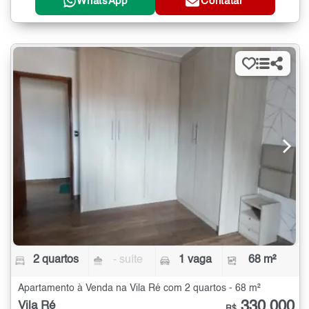
WhatsApp
Contatar
2 quartos
- suíte
1 vaga
68 m²
Apartamento à Venda na Vila Ré com 2 quartos - 68 m²
330.000
Vila Ré
R$