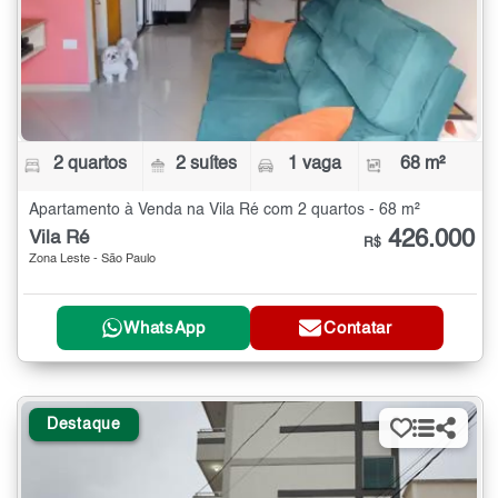
2 quartos
2 suítes
1 vaga
68 m²
Apartamento à Venda na Vila Ré com 2 quartos - 68 m²
426.000
Vila Ré
R$
Zona Leste - São Paulo
WhatsApp
Contatar
Destaque