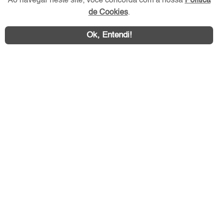
Ao navegar neste site, você concorda com a nossa
Política
de Cookies
.
Redes Sociais
Ok, Entendi!
Área exclusiva aos anunciantes,
acesse sua conta: