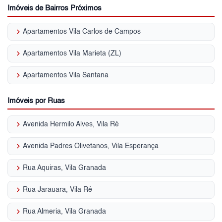
Imóveis de Bairros Próximos
keyboard_arrow_right
Apartamentos Vila Carlos de Campos
keyboard_arrow_right
Apartamentos Vila Marieta (ZL)
keyboard_arrow_right
Apartamentos Vila Santana
Imóveis por Ruas
keyboard_arrow_right
Avenida Hermilo Alves, Vila Ré
keyboard_arrow_right
Avenida Padres Olivetanos, Vila Esperança
keyboard_arrow_right
Rua Aquiras, Vila Granada
keyboard_arrow_right
Rua Jarauara, Vila Ré
keyboard_arrow_right
Rua Almeria, Vila Granada