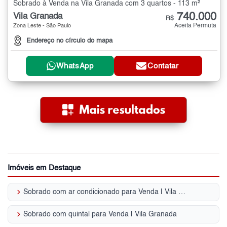
Sobrado à Venda na Vila Granada com 3 quartos - 113 m²
740.000
Vila Granada
R$
Aceita Permuta
Zona Leste - São Paulo
Endereço no círculo do mapa
WhatsApp
Contatar
Imóveis em Destaque
keyboard_arrow_right
Sobrado com ar condicionado para Venda | Vila Granada
keyboard_arrow_right
Sobrado com quintal para Venda | Vila Granada