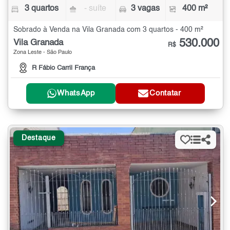
3 quartos
- suíte
3 vagas
400 m²
Sobrado à Venda na Vila Granada com 3 quartos - 400 m²
530.000
Vila Granada
R$
Zona Leste - São Paulo
R Fábio Carril França
WhatsApp
Contatar
Destaque