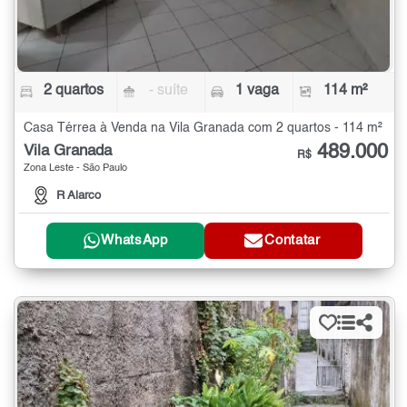
2 quartos
- suíte
1 vaga
114 m²
Casa Térrea à Venda na Vila Granada com 2 quartos - 114 m²
489.000
Vila Granada
R$
Zona Leste - São Paulo
R Alarco
WhatsApp
Contatar