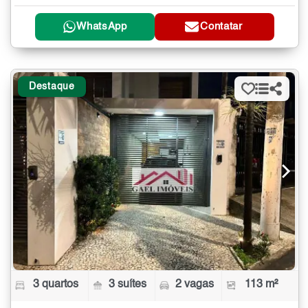
WhatsApp
Contatar
Destaque
3 quartos
3 suítes
2 vagas
113 m²