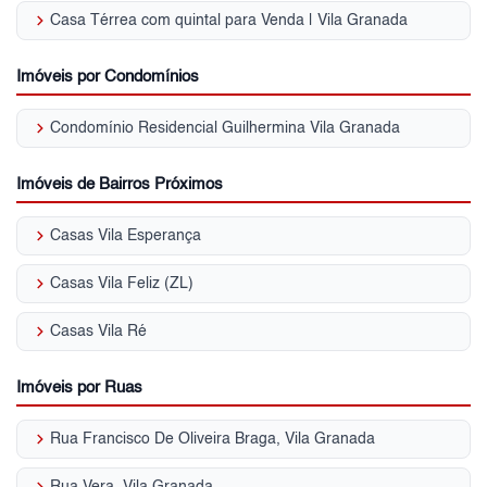
keyboard_arrow_right
Casa Térrea com quintal para Venda | Vila Granada
Imóveis por Condomínios
keyboard_arrow_right
Condomínio Residencial Guilhermina Vila Granada
Imóveis de Bairros Próximos
keyboard_arrow_right
Casas Vila Esperança
keyboard_arrow_right
Casas Vila Feliz (ZL)
keyboard_arrow_right
Casas Vila Ré
Imóveis por Ruas
keyboard_arrow_right
Rua Francisco De Oliveira Braga, Vila Granada