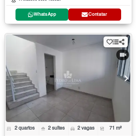
WhatsApp
Contatar
2 quartos
2 suítes
2 vagas
71 m²