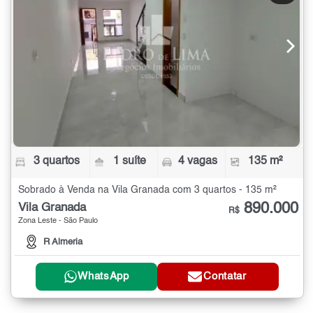
3 quartos
1 suíte
4 vagas
135 m²
Sobrado à Venda na Vila Granada com 3 quartos - 135 m²
890.000
Vila Granada
R$
Zona Leste - São Paulo
R Almeria
WhatsApp
Contatar