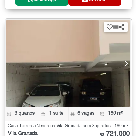
3 quartos
1 suíte
6 vagas
160 m²
Casa Térrea à Venda na Vila Granada com 3 quartos - 160 m²
721.000
Vila Granada
R$