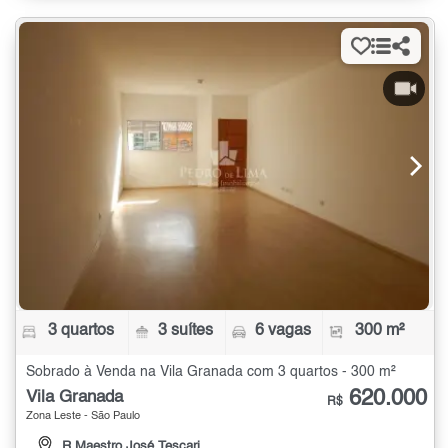
3 quartos
3 suítes
6 vagas
300 m²
Sobrado à Venda na Vila Granada com 3 quartos - 300 m²
620.000
Vila Granada
R$
Zona Leste - São Paulo
R Maestro José Tescari