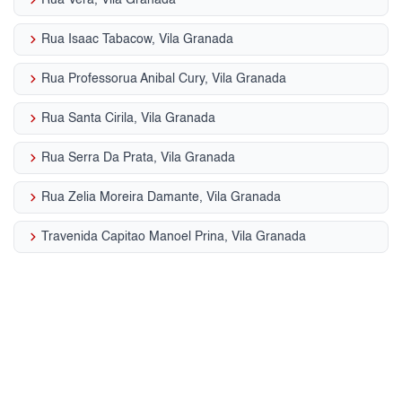
keyboard_arrow_right
Rua Vera, Vila Granada
keyboard_arrow_right
Rua Isaac Tabacow, Vila Granada
keyboard_arrow_right
Rua Professorua Anibal Cury, Vila Granada
keyboard_arrow_right
Rua Santa Cirila, Vila Granada
keyboard_arrow_right
Rua Serra Da Prata, Vila Granada
keyboard_arrow_right
Rua Zelia Moreira Damante, Vila Granada
keyboard_arrow_right
Travenida Capitao Manoel Prina, Vila Granada