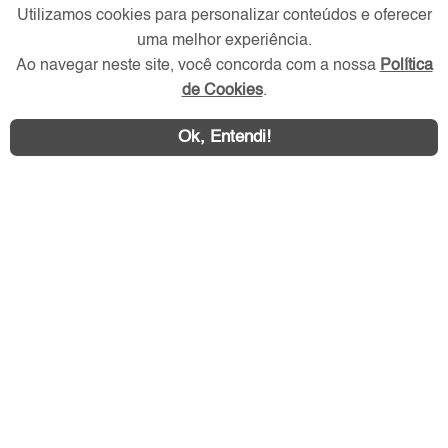
Utilizamos cookies para personalizar conteúdos e oferecer
uma melhor experiência.
Redes Sociais
Ao navegar neste site, você concorda com a nossa
Política
de Cookies
.
Ok, Entendi!
Área exclusiva aos anunciantes,
acesse sua conta: