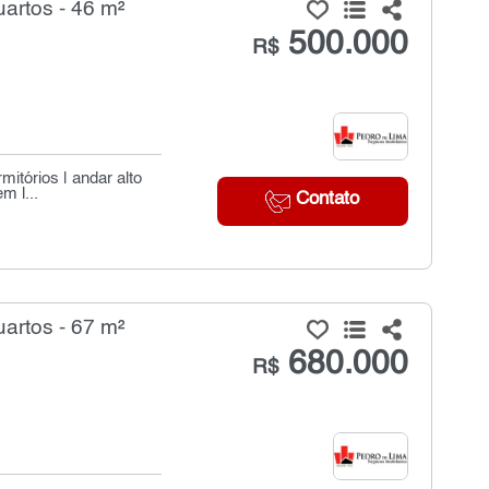
artos - 46 m²
500.000
R$
itórios | andar alto
m l...
Contato
artos - 67 m²
680.000
R$