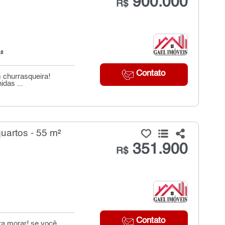
900.000
R$
²
Contato
 churrasqueira!
idas ...
artos - 55 m²
351.900
R$
Contato
ra morar! se você