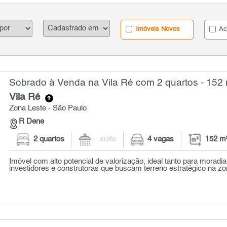
Imóveis Novos
Ac
Sobrado à Venda na Vila Ré com 2 quartos - 152
Vila Ré
-
Zona Leste - São Paulo
R Dene
2 quartos
- suíte
4 vagas
152 m
Imóvel com alto potencial de valorização, ideal tanto para moradi
investidores e construtoras que buscam terreno estratégico na zona