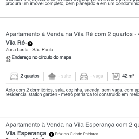
procura um imóvel completo, bem planejado e em um condomínio 
Apartamento à Venda na Vila Ré com 2 quartos - 
Vila Ré
-
Zona Leste - São Paulo
Endereço no círculo do mapa
2 quartos
- suíte
- vaga
42 m²
Apto com 2 dormitórios, sala, cozinha, sacada, sem vaga. com a
residencial station garden - metrô patriarca foi construído em mei
Apartamento à Venda na Vila Esperança com 2 qu
Vila Esperança
-
Próximo Cidade Patriarca