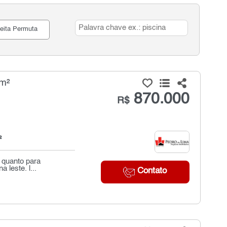
eita Permuta
 m²
870.000
R$
²
a quanto para
 leste. l...
Contato