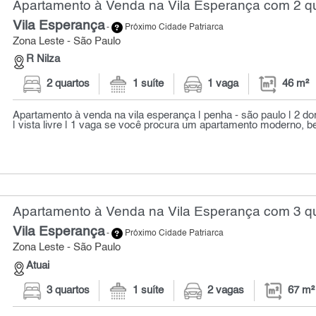
Apartamento à Venda na Vila Esperança com 2 qu
Vila Esperança
-
Próximo Cidade Patriarca
Zona Leste - São Paulo
R Nilza
2 quartos
1 suíte
1 vaga
46 m²
Apartamento à venda na vila esperança | penha - são paulo | 2 dorm
| vista livre | 1 vaga se você procura um apartamento moderno, be
Apartamento à Venda na Vila Esperança com 3 qu
Vila Esperança
-
Próximo Cidade Patriarca
Zona Leste - São Paulo
Atuai
3 quartos
1 suíte
2 vagas
67 m²