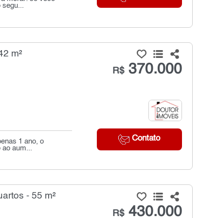
segu...
42 m²
370.000
R$
Contato
penas 1 ano, o
o ao aum...
artos - 55 m²
430.000
R$