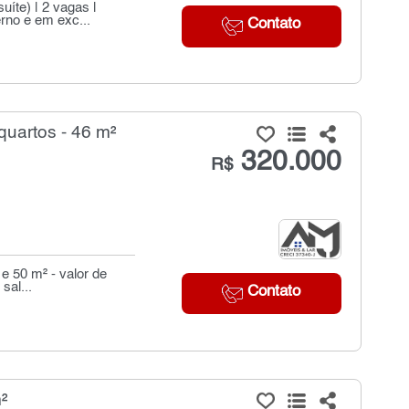
uíte) | 2 vagas |
no e em exc...
Contato
uartos - 46 m²
320.000
R$
e 50 m² - valor de
sal...
Contato
²