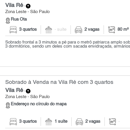
Vila Ré
-
Zona Leste - São Paulo
Rua Ota
3 quartos
- suíte
2 vagas
80 m²
Sobrado frontal a 3 minutos a pé para o metrô patriarca amplo so
3 dormitórios, sendo um deles com sacada envidraçada, armários 
Sobrado à Venda na Vila Ré com 3 quartos
Vila Ré
-
Zona Leste - São Paulo
Endereço no círculo do mapa
3 quartos
1 suíte
2 vagas
-