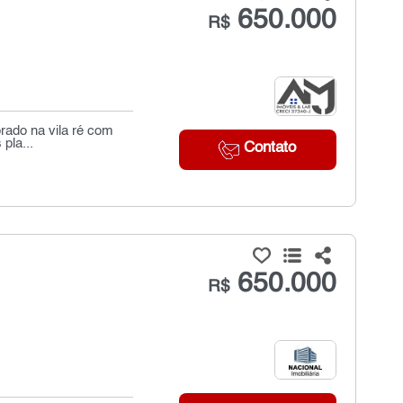
650.000
R$
brado na vila ré com
pla...
Contato
650.000
R$