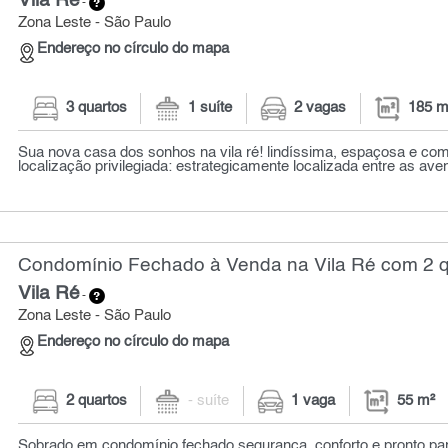
Vila Ré
-
Zona Leste - São Paulo
Endereço no círculo do mapa
3 quartos
1 suíte
2 vagas
185 m
Sua nova casa dos sonhos na vila ré! lindíssima, espaçosa e com
localização privilegiada: estrategicamente localizada entre as aven
Condomínio Fechado à Venda na Vila Ré com 2 qu
Vila Ré
-
Zona Leste - São Paulo
Endereço no círculo do mapa
2 quartos
- suíte
1 vaga
55 m²
Sobrado em condomínio fechado segurança, conforto e pronto pa