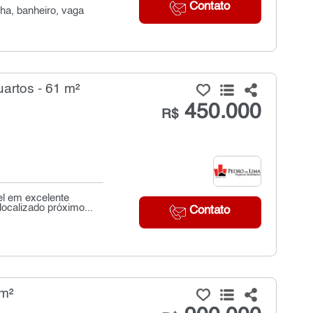
Contato
ha, banheiro, vaga
artos - 61 m²
450.000
R$
el em excelente
ocalizado próximo...
Contato
 m²