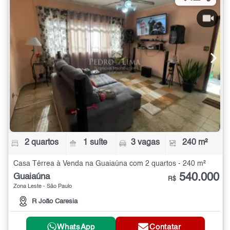
2 quartos
1 suíte
3 vagas
240 m²
Casa Térrea à Venda na Guaiaúna com 2 quartos - 240 m²
540.000
Guaiaúna
R$
Zona Leste - São Paulo
R João Caresia
WhatsApp
Contatar