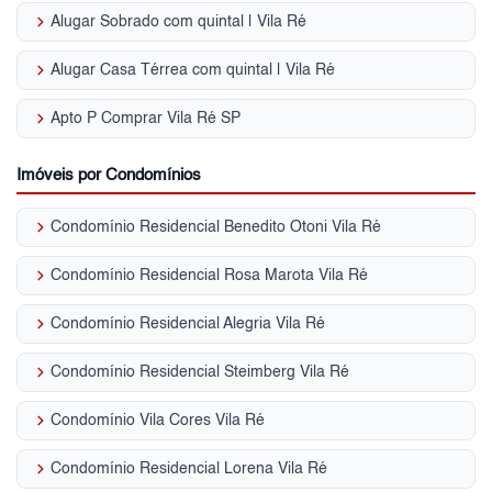
keyboard_arrow_right
Alugar Sobrado com quintal | Vila Ré
keyboard_arrow_right
Alugar Casa Térrea com quintal | Vila Ré
keyboard_arrow_right
Apto P Comprar Vila Ré SP
Imóveis por Condomínios
keyboard_arrow_right
Condomínio Residencial Benedito Otoni Vila Ré
keyboard_arrow_right
Condomínio Residencial Rosa Marota Vila Ré
keyboard_arrow_right
Condomínio Residencial Alegria Vila Ré
keyboard_arrow_right
Condomínio Residencial Steimberg Vila Ré
keyboard_arrow_right
Condomínio Vila Cores Vila Ré
keyboard_arrow_right
Condomínio Residencial Lorena Vila Ré