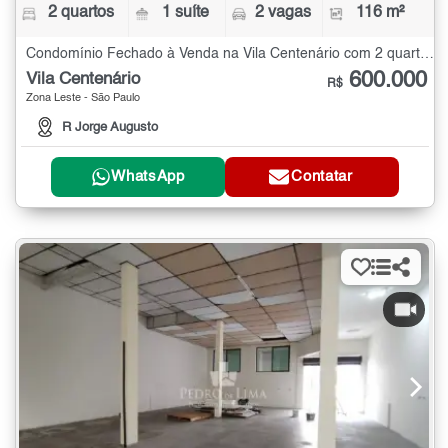
2 quartos
1 suíte
2 vagas
116 m²
Condomínio Fechado à Venda na Vila Centenário com 2 quartos - 116 m²
600.000
Vila Centenário
R$
Zona Leste - São Paulo
R Jorge Augusto
WhatsApp
Contatar