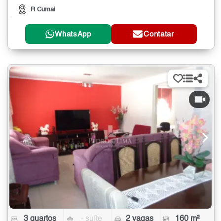
R Cumai
WhatsApp
Contatar
3 quartos
- suíte
2 vagas
160 m²