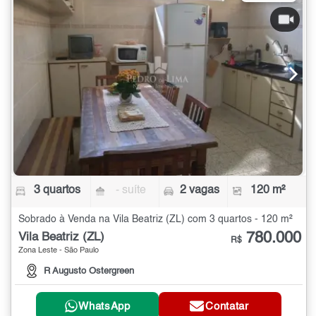
3 quartos
- suíte
2 vagas
120 m²
Sobrado à Venda na Vila Beatriz (ZL) com 3 quartos - 120 m²
780.000
Vila Beatriz (ZL)
R$
Zona Leste - São Paulo
R Augusto Ostergreen
WhatsApp
Contatar