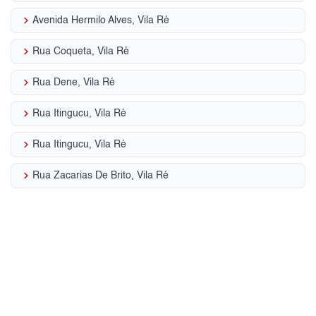
keyboard_arrow_right
Avenida Hermilo Alves, Vila Ré
keyboard_arrow_right
Rua Coqueta, Vila Ré
keyboard_arrow_right
Rua Dene, Vila Ré
keyboard_arrow_right
Rua Itingucu, Vila Ré
keyboard_arrow_right
Rua Itingucu, Vila Ré
keyboard_arrow_right
Rua Zacarias De Brito, Vila Ré