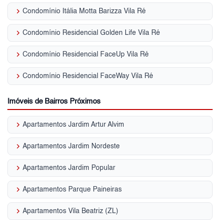
keyboard_arrow_right
Condomínio Itália Motta Barizza Vila Ré
keyboard_arrow_right
Condomínio Residencial Golden Life Vila Ré
keyboard_arrow_right
Condomínio Residencial FaceUp Vila Ré
keyboard_arrow_right
Condomínio Residencial FaceWay Vila Ré
Imóveis de Bairros Próximos
keyboard_arrow_right
Apartamentos Jardim Artur Alvim
keyboard_arrow_right
Apartamentos Jardim Nordeste
keyboard_arrow_right
Apartamentos Jardim Popular
keyboard_arrow_right
Apartamentos Parque Paineiras
keyboard_arrow_right
Apartamentos Vila Beatriz (ZL)