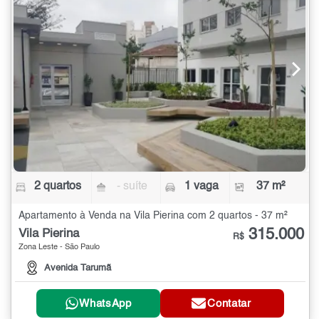
2 quartos
- suíte
1 vaga
37 m²
Apartamento à Venda na Vila Pierina com 2 quartos - 37 m²
315.000
Vila Pierina
R$
Zona Leste - São Paulo
Avenida Tarumã
WhatsApp
Contatar