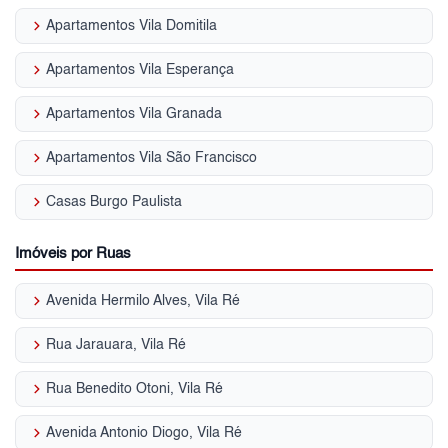
keyboard_arrow_right
Apartamentos Vila Domitila
keyboard_arrow_right
Apartamentos Vila Esperança
keyboard_arrow_right
Apartamentos Vila Granada
keyboard_arrow_right
Apartamentos Vila São Francisco
keyboard_arrow_right
Casas Burgo Paulista
Imóveis por Ruas
keyboard_arrow_right
Avenida Hermilo Alves, Vila Ré
keyboard_arrow_right
Rua Jarauara, Vila Ré
keyboard_arrow_right
Rua Benedito Otoni, Vila Ré
keyboard_arrow_right
Avenida Antonio Diogo, Vila Ré