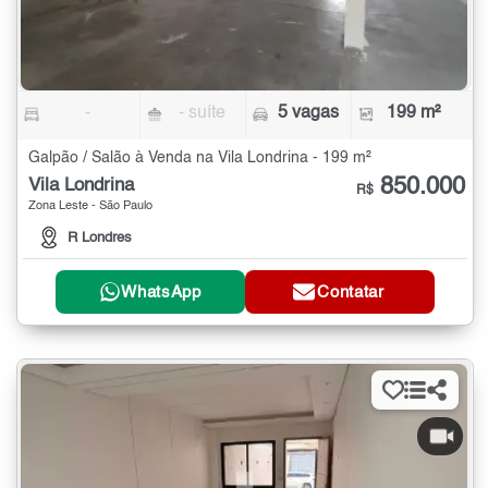
-
- suíte
5 vagas
199 m²
Galpão / Salão à Venda na Vila Londrina - 199 m²
850.000
Vila Londrina
R$
Zona Leste - São Paulo
R Londres
WhatsApp
Contatar