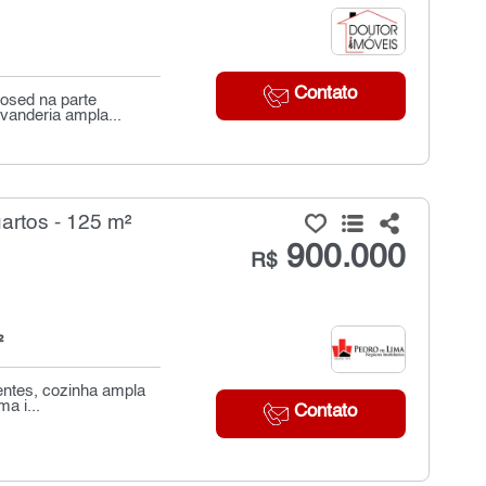
Contato
losed na parte
vanderia ampla...
artos - 125 m²
900.000
R$
²
entes, cozinha ampla
a i...
Contato