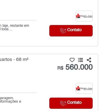
 laje, restante em
toda ...
Contato
artos - 68 m²
560.000
R$
 garagem.
informações e
Contato