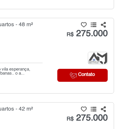
artos - 48 m²
275.000
R$
 vila esperança,
anas.. o a...
Contato
artos - 42 m²
275.000
R$