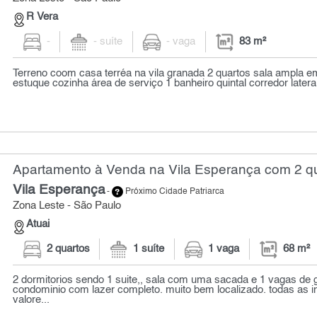
R Vera
-
- suíte
- vaga
83 m²
Terreno coom casa terréa na vila granada 2 quartos sala ampla em
estuque cozinha área de serviço 1 banheiro quintal corredor lateral 
Apartamento à Venda na Vila Esperança com 2 qu
Vila Esperança
-
Próximo Cidade Patriarca
Zona Leste - São Paulo
Atuai
2 quartos
1 suíte
1 vaga
68 m²
2 dormitorios sendo 1 suite,, sala com uma sacada e 1 vagas de
condominio com lazer completo. muito bem localizado. todas as 
valore...