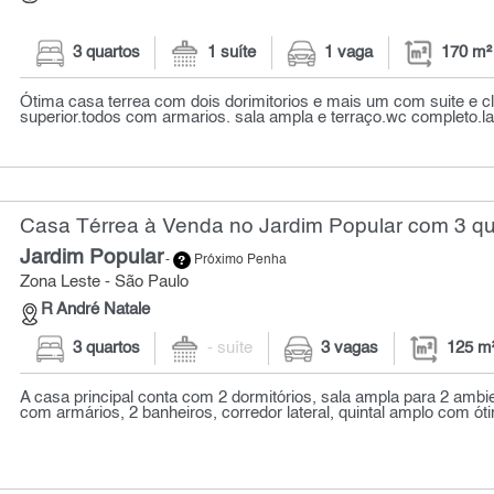
3 quartos
1 suíte
1 vaga
170 m²
Ótima casa terrea com dois dorimitorios e mais um com suite e c
superior.todos com armarios. sala ampla e terraço.wc completo.la
Casa Térrea à Venda no Jardim Popular com 3 qu
Jardim Popular
-
Próximo Penha
Zona Leste - São Paulo
R André Natale
3 quartos
- suíte
3 vagas
125 m
A casa principal conta com 2 dormitórios, sala ampla para 2 ambi
com armários, 2 banheiros, corredor lateral, quintal amplo com ótim