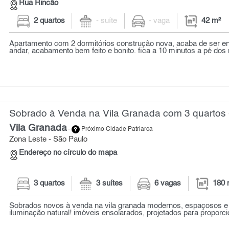
Rua Rincão
2 quartos
- suíte
- vaga
42 m²
Apartamento com 2 dormitórios construção nova, acaba de ser en
andar, acabamento bem feito e bonito. fica a 10 minutos a pé dos m
Sobrado à Venda na Vila Granada com 3 quartos 
Vila Granada
-
Próximo Cidade Patriarca
Zona Leste - São Paulo
Endereço no círculo do mapa
3 quartos
3 suítes
6 vagas
180 
Sobrados novos à venda na vila granada modernos, espaçosos e
iluminação natural! imóveis ensolarados, projetados para proporcio