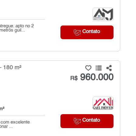
tregue. apto no 2
etrôs guil...
Contato
- 180 m²
960.000
R$
m²
Contato
 com excelente
nar ...