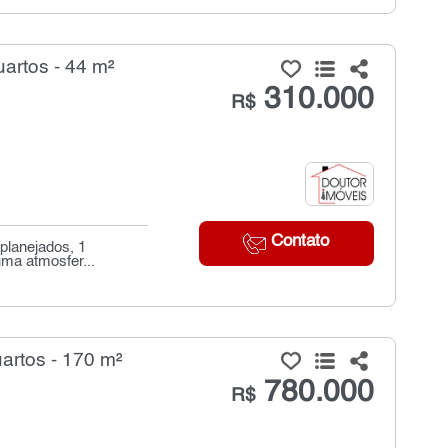
artos - 44 m²
310.000
R$
Contato
planejados, 1
uma atmosfer...
artos - 170 m²
780.000
R$