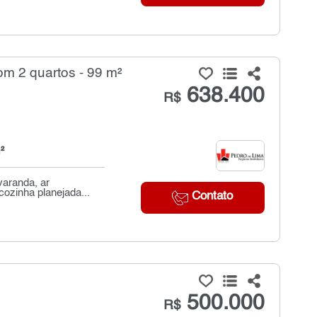
m 2 quartos - 99 m²
638.400
R$
²
varanda, ar
ozinha planejada...
Contato
500.000
R$