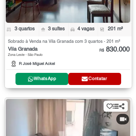
3 quartos
3 suítes
4 vagas
201 m²
Sobrado à Venda na Vila Granada com 3 quartos - 201 m²
830.000
Vila Granada
R$
Zona Leste - São Paulo
R José Miguel Ackel
WhatsApp
Contatar