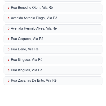
keyboard_arrow_right
Rua Benedito Otoni, Vila Ré
keyboard_arrow_right
Avenida Antonio Diogo, Vila Ré
keyboard_arrow_right
Avenida Hermilo Alves, Vila Ré
keyboard_arrow_right
Rua Coqueta, Vila Ré
keyboard_arrow_right
Rua Dene, Vila Ré
keyboard_arrow_right
Rua Itingucu, Vila Ré
keyboard_arrow_right
Rua Itingucu, Vila Ré
keyboard_arrow_right
Rua Zacarias De Brito, Vila Ré