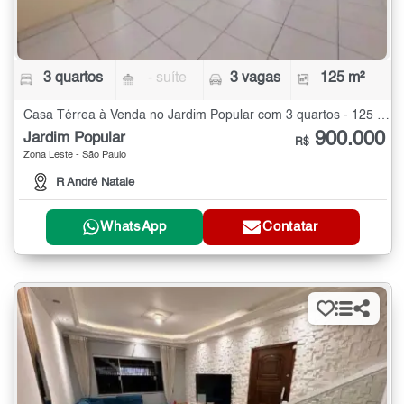
3 quartos
- suíte
3 vagas
125 m²
Casa Térrea à Venda no Jardim Popular com 3 quartos - 125 m²
900.000
Jardim Popular
R$
Zona Leste - São Paulo
R André Natale
WhatsApp
Contatar