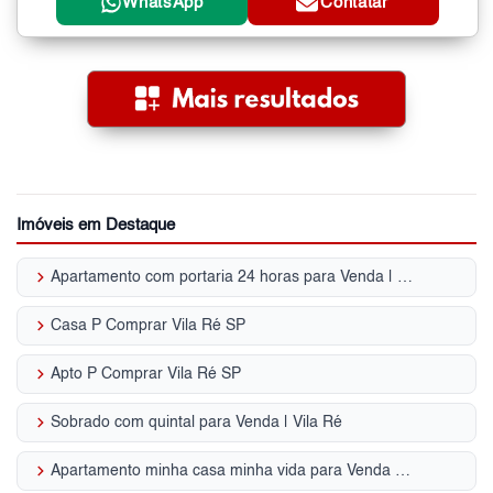
WhatsApp
Contatar
Imóveis em Destaque
keyboard_arrow_right
Apartamento com portaria 24 horas para Venda | Vila Ré
keyboard_arrow_right
Casa P Comprar Vila Ré SP
keyboard_arrow_right
Apto P Comprar Vila Ré SP
keyboard_arrow_right
Sobrado com quintal para Venda | Vila Ré
keyboard_arrow_right
Apartamento minha casa minha vida para Venda | Vila Ré