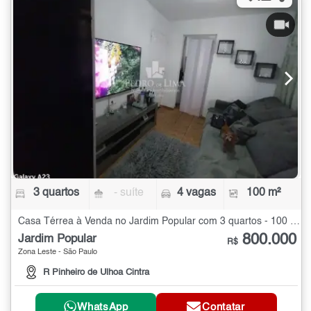
3 quartos
- suíte
4 vagas
100 m²
Casa Térrea à Venda no Jardim Popular com 3 quartos - 100 m²
800.000
Jardim Popular
R$
Zona Leste - São Paulo
R Pinheiro de Ulhoa Cintra
WhatsApp
Contatar