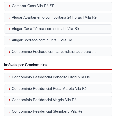
keyboard_arrow_right
Comprar Casa Vila Ré SP
keyboard_arrow_right
Alugar Apartamento com portaria 24 horas | Vila Ré
keyboard_arrow_right
Alugar Casa Térrea com quintal | Vila Ré
keyboard_arrow_right
Alugar Sobrado com quintal | Vila Ré
keyboard_arrow_right
Condomínio Fechado com ar condicionado para Venda | Vila Ré
Imóveis por Condomínios
keyboard_arrow_right
Condomínio Residencial Benedito Otoni Vila Ré
keyboard_arrow_right
Condomínio Residencial Rosa Marota Vila Ré
keyboard_arrow_right
Condomínio Residencial Alegria Vila Ré
keyboard_arrow_right
Condomínio Residencial Steimberg Vila Ré