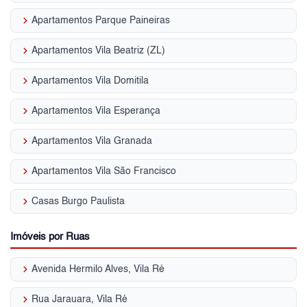
keyboard_arrow_right
Apartamentos Parque Paineiras
keyboard_arrow_right
Apartamentos Vila Beatriz (ZL)
keyboard_arrow_right
Apartamentos Vila Domitila
keyboard_arrow_right
Apartamentos Vila Esperança
keyboard_arrow_right
Apartamentos Vila Granada
keyboard_arrow_right
Apartamentos Vila São Francisco
keyboard_arrow_right
Casas Burgo Paulista
Imóveis por Ruas
keyboard_arrow_right
Avenida Hermilo Alves, Vila Ré
keyboard_arrow_right
Rua Jarauara, Vila Ré