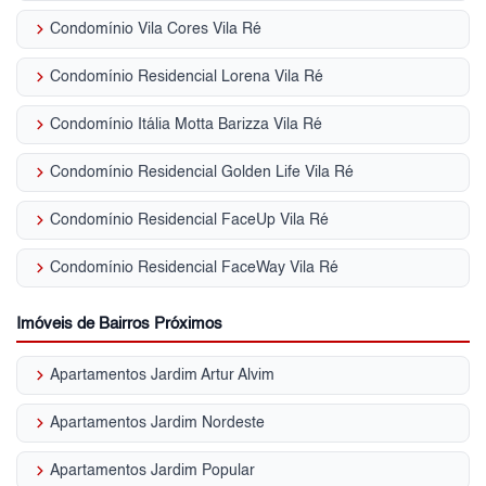
keyboard_arrow_right
Condomínio Vila Cores Vila Ré
keyboard_arrow_right
Condomínio Residencial Lorena Vila Ré
keyboard_arrow_right
Condomínio Itália Motta Barizza Vila Ré
keyboard_arrow_right
Condomínio Residencial Golden Life Vila Ré
keyboard_arrow_right
Condomínio Residencial FaceUp Vila Ré
keyboard_arrow_right
Condomínio Residencial FaceWay Vila Ré
Imóveis de Bairros Próximos
keyboard_arrow_right
Apartamentos Jardim Artur Alvim
keyboard_arrow_right
Apartamentos Jardim Nordeste
keyboard_arrow_right
Apartamentos Jardim Popular