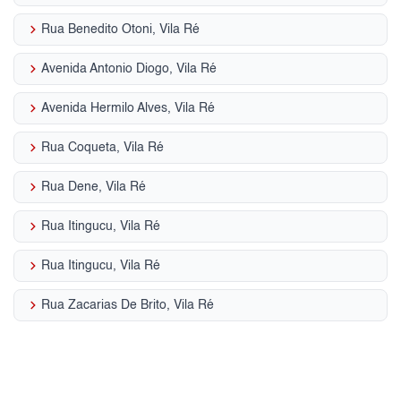
keyboard_arrow_right
Rua Benedito Otoni, Vila Ré
keyboard_arrow_right
Avenida Antonio Diogo, Vila Ré
keyboard_arrow_right
Avenida Hermilo Alves, Vila Ré
keyboard_arrow_right
Rua Coqueta, Vila Ré
keyboard_arrow_right
Rua Dene, Vila Ré
keyboard_arrow_right
Rua Itingucu, Vila Ré
keyboard_arrow_right
Rua Itingucu, Vila Ré
keyboard_arrow_right
Rua Zacarias De Brito, Vila Ré