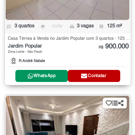
3 quartos
- suíte
3 vagas
125 m²
Casa Térrea à Venda no Jardim Popular com 3 quartos - 125 m²
900.000
Jardim Popular
R$
Zona Leste - São Paulo
R André Natale
WhatsApp
Contatar