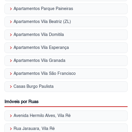
keyboard_arrow_right
Apartamentos Parque Paineiras
keyboard_arrow_right
Apartamentos Vila Beatriz (ZL)
keyboard_arrow_right
Apartamentos Vila Domitila
keyboard_arrow_right
Apartamentos Vila Esperança
keyboard_arrow_right
Apartamentos Vila Granada
keyboard_arrow_right
Apartamentos Vila São Francisco
keyboard_arrow_right
Casas Burgo Paulista
Imóveis por Ruas
keyboard_arrow_right
Avenida Hermilo Alves, Vila Ré
keyboard_arrow_right
Rua Jarauara, Vila Ré