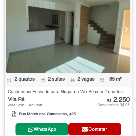
2 quartos
2 suítes
2 vagas
85 m²
Condomínio Fechado para Alugar na Vila Ré com 2 quartos - 85 m²
2.250
Vila Ré
R$
Condomínio: R$ 95
Zona Leste - São Paulo
Rua Monte das Gameleiras, 425
WhatsApp
Contatar