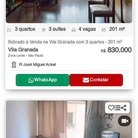
3 quartos
3 suítes
4 vagas
201 m²
Sobrado à Venda na Vila Granada com 3 quartos - 201 m²
830.000
Vila Granada
R$
Zona Leste - São Paulo
R José Miguel Ackel
WhatsApp
Contatar