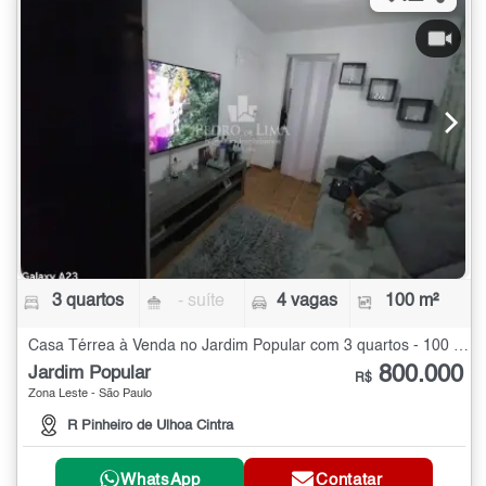
3 quartos
- suíte
4 vagas
100 m²
Casa Térrea à Venda no Jardim Popular com 3 quartos - 100 m²
800.000
Jardim Popular
R$
Zona Leste - São Paulo
R Pinheiro de Ulhoa Cintra
WhatsApp
Contatar