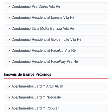
keyboard_arrow_right
Condomínio Vila Cores Vila Ré
keyboard_arrow_right
Condomínio Residencial Lorena Vila Ré
keyboard_arrow_right
Condomínio Itália Motta Barizza Vila Ré
keyboard_arrow_right
Condomínio Residencial Golden Life Vila Ré
keyboard_arrow_right
Condomínio Residencial FaceUp Vila Ré
keyboard_arrow_right
Condomínio Residencial FaceWay Vila Ré
Imóveis de Bairros Próximos
keyboard_arrow_right
Apartamentos Jardim Artur Alvim
keyboard_arrow_right
Apartamentos Jardim Nordeste
keyboard_arrow_right
Apartamentos Jardim Popular