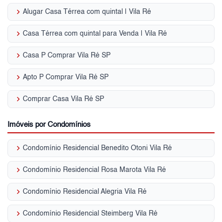
keyboard_arrow_right
Alugar Casa Térrea com quintal | Vila Ré
keyboard_arrow_right
Casa Térrea com quintal para Venda | Vila Ré
keyboard_arrow_right
Casa P Comprar Vila Ré SP
keyboard_arrow_right
Apto P Comprar Vila Ré SP
keyboard_arrow_right
Comprar Casa Vila Ré SP
Imóveis por Condomínios
keyboard_arrow_right
Condomínio Residencial Benedito Otoni Vila Ré
keyboard_arrow_right
Condomínio Residencial Rosa Marota Vila Ré
keyboard_arrow_right
Condomínio Residencial Alegria Vila Ré
keyboard_arrow_right
Condomínio Residencial Steimberg Vila Ré