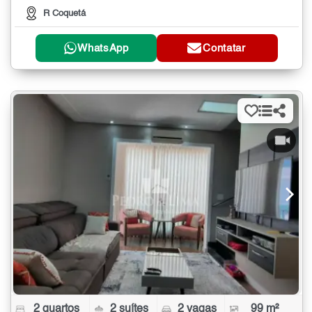
R Coquetá
WhatsApp
Contatar
2 quartos
2 suítes
2 vagas
99 m²