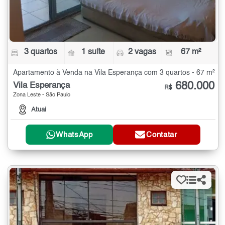
3 quartos
1 suíte
2 vagas
67 m²
Apartamento à Venda na Vila Esperança com 3 quartos - 67 m²
680.000
Vila Esperança
R$
Zona Leste - São Paulo
Atuai
WhatsApp
Contatar