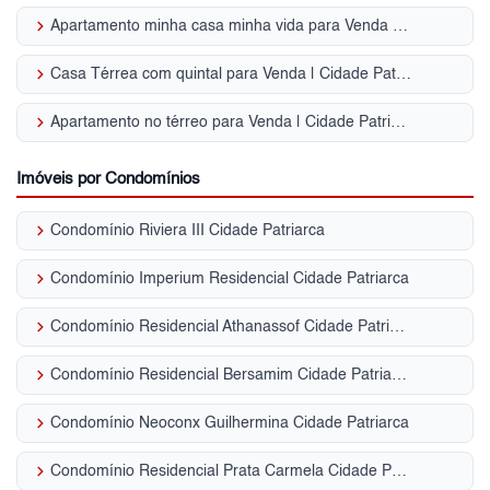
keyboard_arrow_right
Apartamento minha casa minha vida para Venda | Cidade Patriarca
keyboard_arrow_right
Casa Térrea com quintal para Venda | Cidade Patriarca
keyboard_arrow_right
Apartamento no térreo para Venda | Cidade Patriarca
Imóveis por Condomínios
keyboard_arrow_right
Condomínio Riviera III Cidade Patriarca
keyboard_arrow_right
Condomínio Imperium Residencial Cidade Patriarca
keyboard_arrow_right
Condomínio Residencial Athanassof Cidade Patriarca
keyboard_arrow_right
Condomínio Residencial Bersamim Cidade Patriarca
keyboard_arrow_right
Condomínio Neoconx Guilhermina Cidade Patriarca
keyboard_arrow_right
Condomínio Residencial Prata Carmela Cidade Patriarca