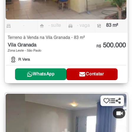
-
- suíte
- vaga
83 m²
Terreno à Venda na Vila Granada - 83 m²
500.000
Vila Granada
R$
Zona Leste - São Paulo
R Vera
WhatsApp
Contatar