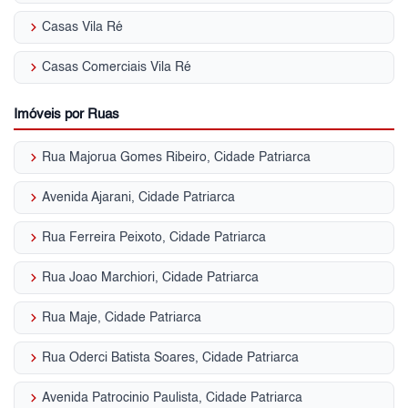
keyboard_arrow_right
Casas Vila Ré
keyboard_arrow_right
Casas Comerciais Vila Ré
Imóveis por Ruas
keyboard_arrow_right
Rua Majorua Gomes Ribeiro, Cidade Patriarca
keyboard_arrow_right
Avenida Ajarani, Cidade Patriarca
keyboard_arrow_right
Rua Ferreira Peixoto, Cidade Patriarca
keyboard_arrow_right
Rua Joao Marchiori, Cidade Patriarca
keyboard_arrow_right
Rua Maje, Cidade Patriarca
keyboard_arrow_right
Rua Oderci Batista Soares, Cidade Patriarca
keyboard_arrow_right
Avenida Patrocinio Paulista, Cidade Patriarca