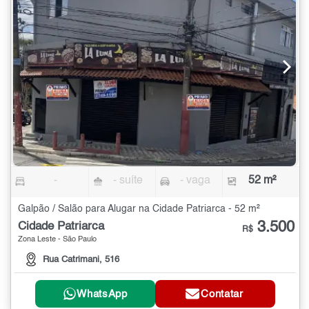
-
- suíte
- vaga
52 m²
Galpão / Salão para Alugar na Cidade Patriarca - 52 m²
3.500
Cidade Patriarca
R$
Zona Leste - São Paulo
Rua Catrimani, 516
WhatsApp
Contatar