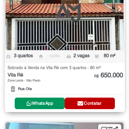
3 quartos
- suíte
2 vagas
80 m²
Sobrado à Venda na Vila Ré com 3 quartos - 80 m²
650.000
Vila Ré
R$
Zona Leste - São Paulo
Rua Ota
WhatsApp
Contatar