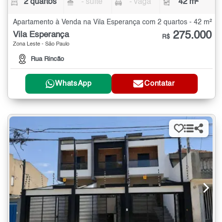
2 quartos
- suíte
- vaga
42 m²
Apartamento à Venda na Vila Esperança com 2 quartos - 42 m²
275.000
Vila Esperança
R$
Zona Leste - São Paulo
Rua Rincão
WhatsApp
Contatar