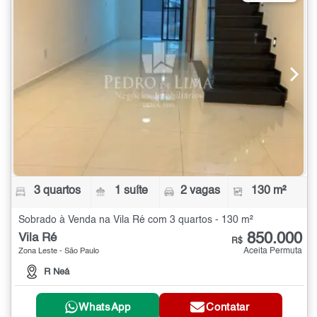
3 quartos
1 suíte
2 vagas
130 m²
Sobrado à Venda na Vila Ré com 3 quartos - 130 m²
850.000
Vila Ré
R$
Aceita Permuta
Zona Leste - São Paulo
R Neá
WhatsApp
Contatar