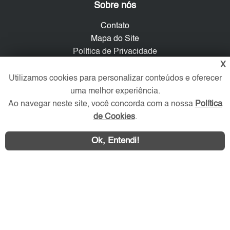
Sobre nós
Contato
Mapa do Site
Política de Privacidade
Trabalhe Conosco
X
Utilizamos cookies para personalizar conteúdos e oferecer
Verificada por
uma melhor experiência.
Ao navegar neste site, você concorda com a nossa
Política
de Cookies
.
Redes Sociais
Ok, Entendi!
Área exclusiva aos anunciantes,