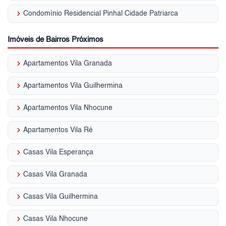
keyboard_arrow_right
Condomínio Residencial Pinhal Cidade Patriarca
Imóveis de Bairros Próximos
keyboard_arrow_right
Apartamentos Vila Granada
keyboard_arrow_right
Apartamentos Vila Guilhermina
keyboard_arrow_right
Apartamentos Vila Nhocune
keyboard_arrow_right
Apartamentos Vila Ré
keyboard_arrow_right
Casas Vila Esperança
keyboard_arrow_right
Casas Vila Granada
keyboard_arrow_right
Casas Vila Guilhermina
keyboard_arrow_right
Casas Vila Nhocune