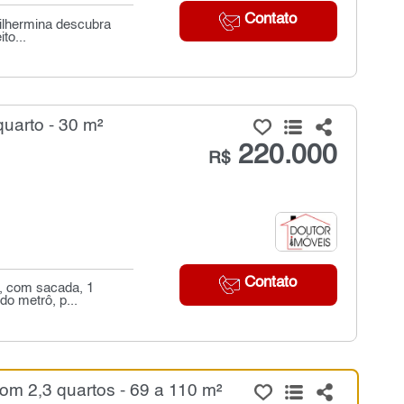
Contato
uilhermina descubra
to...
uarto - 30 m²
220.000
R$
Contato
, com sacada, 1
o metrô, p...
om 2,3 quartos - 69 a 110 m²