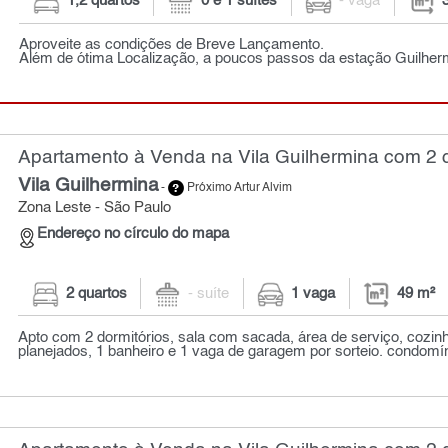
1,2 quartos
0 e 1 suítes
- vaga
Aproveite as condições de Breve Lançamento.
Além de ótima Localização, a poucos passos da estação Guilhe
Apartamento à Venda na Vila Guilhermina com 2 q
Vila Guilhermina
-
Próximo Artur Alvim
Zona Leste - São Paulo
Endereço no círculo do mapa
2 quartos
- suíte
1 vaga
49 m²
Apto com 2 dormitórios, sala com sacada, área de serviço, cozi
planejados, 1 banheiro e 1 vaga de garagem por sorteio. condomín