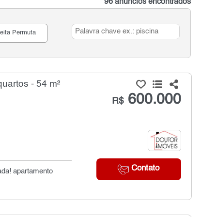
96 anúncios encontrados
eita Permuta
uartos - 54 m²
600.000
R$
Contato
hada! apartamento