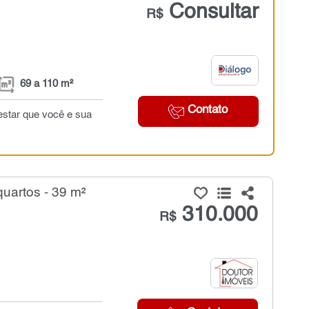
Consultar
R$
69 a 110 m²
Contato
estar que você e sua
uartos - 39 m²
310.000
R$