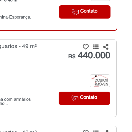
31 e 48 m²
Contato
rmina-Esperança.
uartos - 49 m²
440.000
R$
Contato
nha com armários
io...