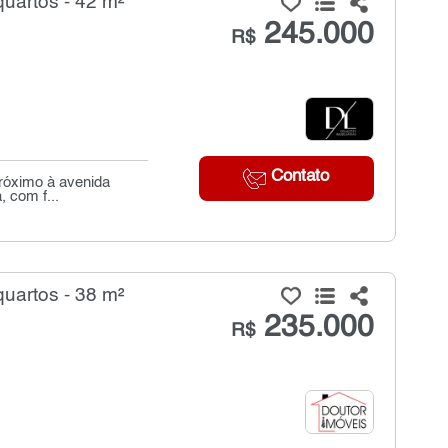
uartos - 42 m²
245.000
R$
Contato
próximo à avenida
 com f...
uartos - 38 m²
235.000
R$