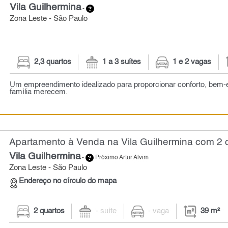
Vila Guilhermina
-
Zona Leste - São Paulo
2,3 quartos
1 a 3 suítes
1 e 2 vagas
Um empreendimento idealizado para proporcionar conforto, bem-
família merecem.
Apartamento à Venda na Vila Guilhermina com 2 q
Vila Guilhermina
-
Próximo Artur Alvim
Zona Leste - São Paulo
Endereço no círculo do mapa
2 quartos
- suíte
- vaga
39 m²