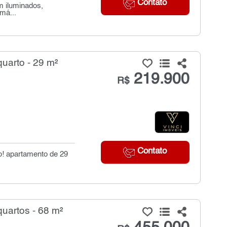
Contato
m iluminados,
má...
uarto - 29 m²
219.900
R$
Contato
o! apartamento de 29
uartos - 68 m²