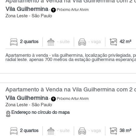
Apartamento à Venda na Vila Guilhermina com 2 q
Vila Guilhermina
-
Próximo Artur Alvim
Zona Leste - São Paulo
2 quartos
- suíte
- vaga
42 m²
Apartamento à venda - vila guilhermina, localização privilegiada, 
radial leste. apenas 700 metros da estação guilhermina esperança,
Apartamento à Venda na Vila Guilhermina com 2 q
Vila Guilhermina
-
Próximo Artur Alvim
Zona Leste - São Paulo
Endereço no círculo do mapa
2 quartos
- suíte
- vaga
38 m²