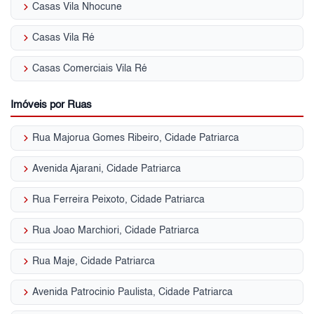
keyboard_arrow_right
Casas Vila Nhocune
keyboard_arrow_right
Casas Vila Ré
keyboard_arrow_right
Casas Comerciais Vila Ré
Imóveis por Ruas
keyboard_arrow_right
Rua Majorua Gomes Ribeiro, Cidade Patriarca
keyboard_arrow_right
Avenida Ajarani, Cidade Patriarca
keyboard_arrow_right
Rua Ferreira Peixoto, Cidade Patriarca
keyboard_arrow_right
Rua Joao Marchiori, Cidade Patriarca
keyboard_arrow_right
Rua Maje, Cidade Patriarca
keyboard_arrow_right
Avenida Patrocinio Paulista, Cidade Patriarca