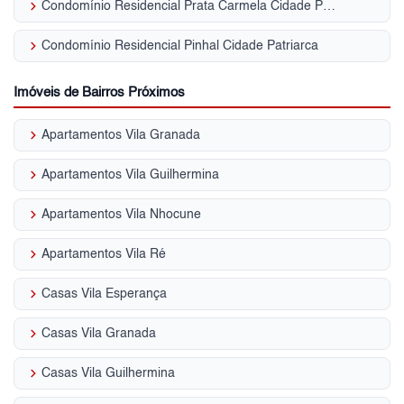
keyboard_arrow_right
Condomínio Residencial Prata Carmela Cidade Patriarca
keyboard_arrow_right
Condomínio Residencial Pinhal Cidade Patriarca
Imóveis de Bairros Próximos
keyboard_arrow_right
Apartamentos Vila Granada
keyboard_arrow_right
Apartamentos Vila Guilhermina
keyboard_arrow_right
Apartamentos Vila Nhocune
keyboard_arrow_right
Apartamentos Vila Ré
keyboard_arrow_right
Casas Vila Esperança
keyboard_arrow_right
Casas Vila Granada
keyboard_arrow_right
Casas Vila Guilhermina