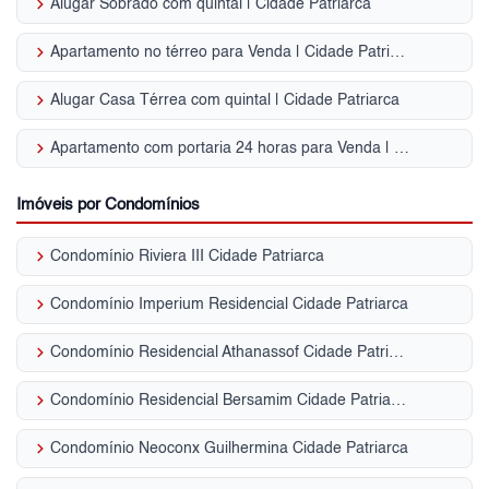
keyboard_arrow_right
Alugar Sobrado com quintal | Cidade Patriarca
keyboard_arrow_right
Apartamento no térreo para Venda | Cidade Patriarca
keyboard_arrow_right
Alugar Casa Térrea com quintal | Cidade Patriarca
keyboard_arrow_right
Apartamento com portaria 24 horas para Venda | Cidade Patriarca
Imóveis por Condomínios
keyboard_arrow_right
Condomínio Riviera III Cidade Patriarca
keyboard_arrow_right
Condomínio Imperium Residencial Cidade Patriarca
keyboard_arrow_right
Condomínio Residencial Athanassof Cidade Patriarca
keyboard_arrow_right
Condomínio Residencial Bersamim Cidade Patriarca
keyboard_arrow_right
Condomínio Neoconx Guilhermina Cidade Patriarca