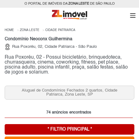
O PORTAL DE IMÓVEIS DA
ZONA LESTE
DE SÃO PAULO
HOME
ZONA LESTE
CIDADE PATRIARCA
Condomínio Neoconx Guilhermina
Rua Poxoréu, 02, Cidade Patriarca - São Paulo
Rua Poxoréu, 02 - Possui bicicletário, brinquedoteca,
churrasqueira, cinema, coworking, fitness, pet place,
piscina adulto, piscina infantil, praça, salão festas, salão
de jogos e solarium.
, Cidade
Aluguel de Apartamentos 2 quartos, Cidade Patria
Zona Leste, SP
74 anúncios encontrados
* FILTRO PRINCIPAL *