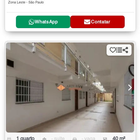
Zona Leste - São Paulo
WhatsApp
Contatar
1 quarto
- suíte
- vaga
40 m²