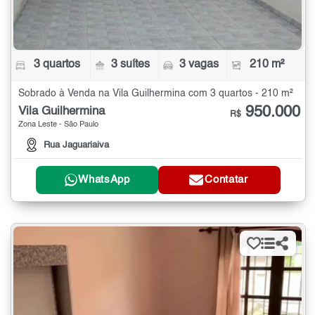
3 quartos
3 suítes
3 vagas
210 m²
Sobrado à Venda na Vila Guilhermina com 3 quartos - 210 m²
950.000
Vila Guilhermina
R$
Zona Leste - São Paulo
Rua Jaguariaiva
WhatsApp
Contatar