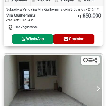
3 quartos
3 suítes
3 vagas
210 m²
Sobrado à Venda na Vila Guilhermina com 3 quartos - 210 m²
950.000
Vila Guilhermina
R$
Zona Leste - São Paulo
Rua Jaguariaiva
WhatsApp
Contatar