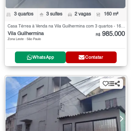
3 quartos
3 suítes
2 vagas
160 m²
Casa Térrea à Venda na Vila Guilhermina com 3 quartos - 160 m²
985.000
Vila Guilhermina
R$
Zona Leste - São Paulo
WhatsApp
Contatar