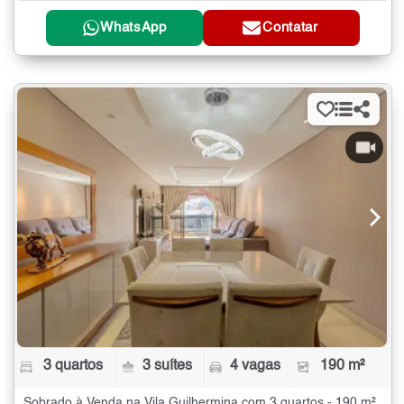
WhatsApp
Contatar
3 quartos
3 suítes
4 vagas
190 m²
Sobrado à Venda na Vila Guilhermina com 3 quartos - 190 m²