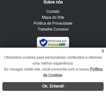
Sobre nós
Contato
Mapa do Site
Política de Privacidade
Trabalhe Conosco
Verificada por
X
Redes Sociais
Utilizamos cookies para personalizar conteúdos e oferecer
uma melhor experiência.
Ao navegar neste site, você concorda com a nossa
Política
de Cookies
.
Ok, Entendi!
Área exclusiva aos anunciantes,