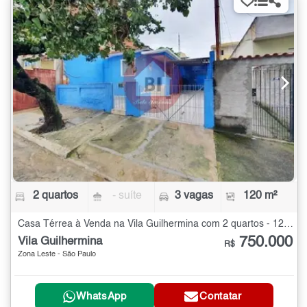
2 quartos
- suíte
3 vagas
120 m²
Casa Térrea à Venda na Vila Guilhermina com 2 quartos - 120 m²
750.000
Vila Guilhermina
R$
Zona Leste - São Paulo
WhatsApp
Contatar