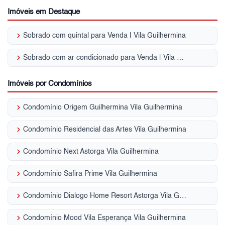
Imóveis em Destaque
keyboard_arrow_right
Sobrado com quintal para Venda | Vila Guilhermina
keyboard_arrow_right
Sobrado com ar condicionado para Venda | Vila Guilhermina
Imóveis por Condomínios
keyboard_arrow_right
Condomínio Origem Guilhermina Vila Guilhermina
keyboard_arrow_right
Condomínio Residencial das Artes Vila Guilhermina
keyboard_arrow_right
Condomínio Next Astorga Vila Guilhermina
keyboard_arrow_right
Condomínio Safira Prime Vila Guilhermina
keyboard_arrow_right
Condomínio Dialogo Home Resort Astorga Vila Guilhermina
keyboard_arrow_right
Condomínio Mood Vila Esperança Vila Guilhermina