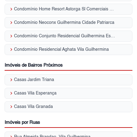
keyboard_arrow_right
Condomínio Home Resort Astorga Sl Comerciais Vila Guilhermina
keyboard_arrow_right
Condomínio Neoconx Guilhermina Cidade Patriarca
keyboard_arrow_right
Condomínio Conjunto Residencial Guilhermina Esperança Vila Guilhermina
keyboard_arrow_right
Condomínio Residencial Aghata Vila Guilhermina
Imóveis de Bairros Próximos
keyboard_arrow_right
Casas Jardim Triana
keyboard_arrow_right
Casas Vila Esperança
keyboard_arrow_right
Casas Vila Granada
Imóveis por Ruas