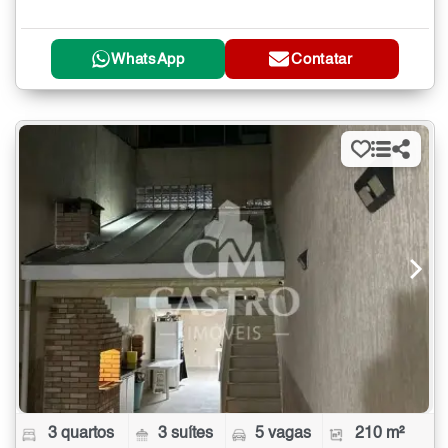
WhatsApp
Contatar
3 quartos
3 suítes
5 vagas
210 m²