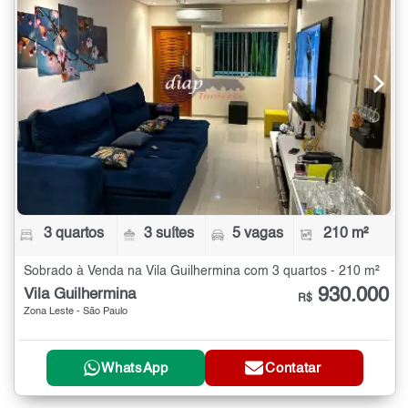
3 quartos
3 suítes
5 vagas
210 m²
Sobrado à Venda na Vila Guilhermina com 3 quartos - 210 m²
930.000
Vila Guilhermina
R$
Zona Leste - São Paulo
WhatsApp
Contatar