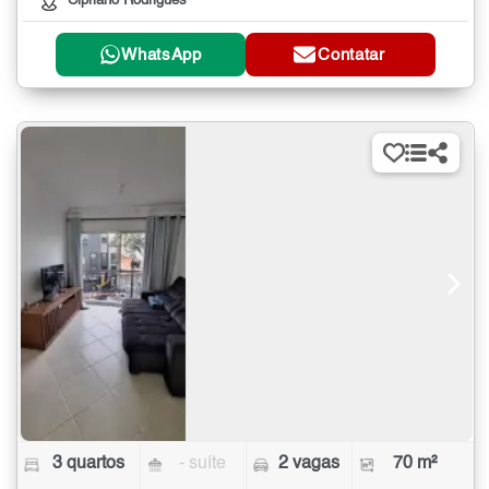
Cipriano Rodrigues
WhatsApp
Contatar
3 quartos
- suíte
2 vagas
70 m²