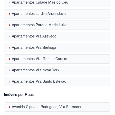
keyboard_arrow_right
Apartamentos Cidade Mãe do Céu
keyboard_arrow_right
Apartamentos Jardim Aricanduva
keyboard_arrow_right
Apartamentos Parque Maria Luiza
keyboard_arrow_right
Apartamentos Vila Azevedo
keyboard_arrow_right
Apartamentos Vila Bertioga
keyboard_arrow_right
Apartamentos Vila Gomes Cardim
keyboard_arrow_right
Apartamentos Vila Nova York
keyboard_arrow_right
Apartamentos Vila Santo Estevão
Imóveis por Ruas
keyboard_arrow_right
Avenida Cipriano Rodrigues, Vila Formosa