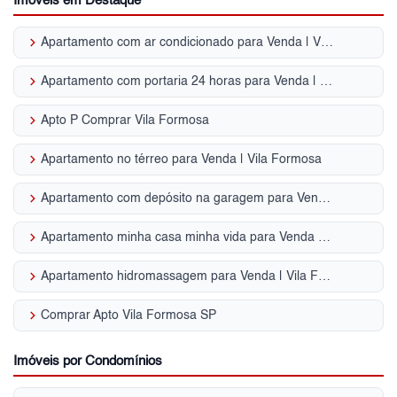
Imóveis em Destaque
keyboard_arrow_right
Apartamento com ar condicionado para Venda | Vila Formosa
keyboard_arrow_right
Apartamento com portaria 24 horas para Venda | Vila Formosa
keyboard_arrow_right
Apto P Comprar Vila Formosa
keyboard_arrow_right
Apartamento no térreo para Venda | Vila Formosa
keyboard_arrow_right
Apartamento com depósito na garagem para Venda | Vila Formosa
keyboard_arrow_right
Apartamento minha casa minha vida para Venda | Vila Formosa
keyboard_arrow_right
Apartamento hidromassagem para Venda | Vila Formosa
keyboard_arrow_right
Comprar Apto Vila Formosa SP
Imóveis por Condomínios