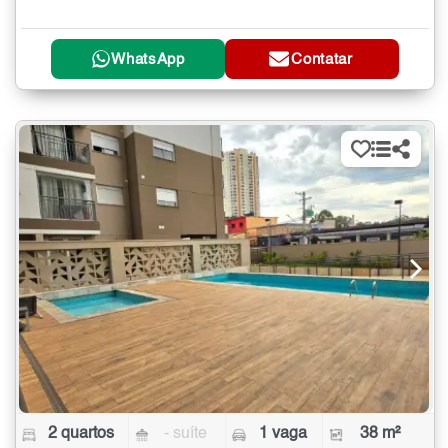
WhatsApp
Contatar
2 quartos
- suíte
1 vaga
38 m²