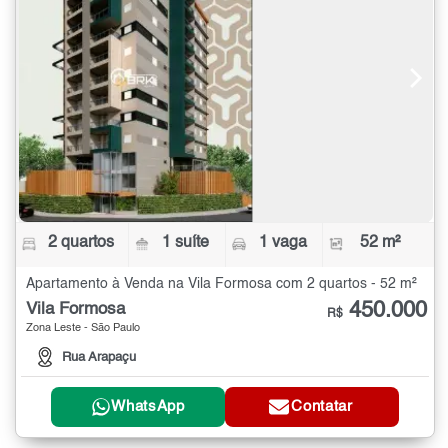
2 quartos
1 suíte
1 vaga
52 m²
Apartamento à Venda na Vila Formosa com 2 quartos - 52 m²
450.000
Vila Formosa
R$
Zona Leste - São Paulo
Rua Arapaçu
WhatsApp
Contatar