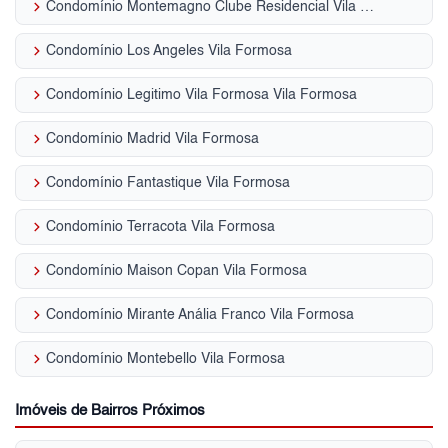
keyboard_arrow_right
Condomínio Montemagno Clube Residencial Vila Formosa
keyboard_arrow_right
Condomínio Los Angeles Vila Formosa
keyboard_arrow_right
Condomínio Legitimo Vila Formosa Vila Formosa
keyboard_arrow_right
Condomínio Madrid Vila Formosa
keyboard_arrow_right
Condomínio Fantastique Vila Formosa
keyboard_arrow_right
Condomínio Terracota Vila Formosa
keyboard_arrow_right
Condomínio Maison Copan Vila Formosa
keyboard_arrow_right
Condomínio Mirante Anália Franco Vila Formosa
keyboard_arrow_right
Condomínio Montebello Vila Formosa
Imóveis de Bairros Próximos