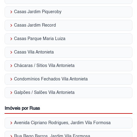
keyboard_arrow_right
Casas Jardim Piqueroby
keyboard_arrow_right
Casas Jardim Record
keyboard_arrow_right
Casas Parque Maria Luiza
keyboard_arrow_right
Casas Vila Antonieta
keyboard_arrow_right
Chácaras / Sítios Vila Antonieta
keyboard_arrow_right
Condomínios Fechados Vila Antonieta
keyboard_arrow_right
Galpões / Salões Vila Antonieta
Imóveis por Ruas
keyboard_arrow_right
Avenida Cipriano Rodrigues, Jardim Vila Formosa
keyboard_arrow_right
Rua Rego Barros, Jardim Vila Formosa