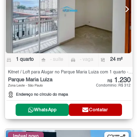
1 quarto
- suíte
- vaga
24 m²
Kitnet / Loft para Alugar no Parque Maria Luiza com 1 quarto - 24 m²
1.230
Parque Maria Luiza
R$
Condomínio: R$ 312
Zona Leste - São Paulo
Endereço no círculo do mapa
WhatsApp
Contatar
Imóvel novo