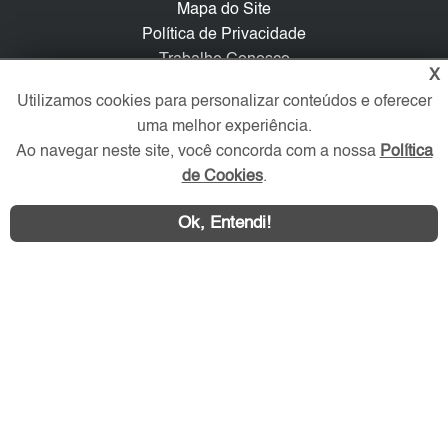
Mapa do Site
Política de Privacidade
Trabalhe Conosco
X
Utilizamos cookies para personalizar conteúdos e oferecer
Verificada por
uma melhor experiência.
Ao navegar neste site, você concorda com a nossa
Política
Redes Sociais
de Cookies
.
Ok, Entendi!
Área exclusiva aos anunciantes,
acesse sua conta: