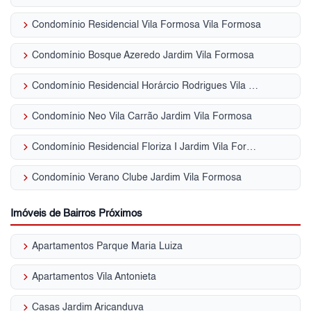
keyboard_arrow_right
Condomínio Residencial Vila Formosa Vila Formosa
keyboard_arrow_right
Condomínio Bosque Azeredo Jardim Vila Formosa
keyboard_arrow_right
Condomínio Residencial Horárcio Rodrigues Vila Formosa
keyboard_arrow_right
Condomínio Neo Vila Carrão Jardim Vila Formosa
keyboard_arrow_right
Condomínio Residencial Floriza I Jardim Vila Formosa
keyboard_arrow_right
Condomínio Verano Clube Jardim Vila Formosa
Imóveis de Bairros Próximos
keyboard_arrow_right
Apartamentos Parque Maria Luiza
keyboard_arrow_right
Apartamentos Vila Antonieta
keyboard_arrow_right
Casas Jardim Aricanduva