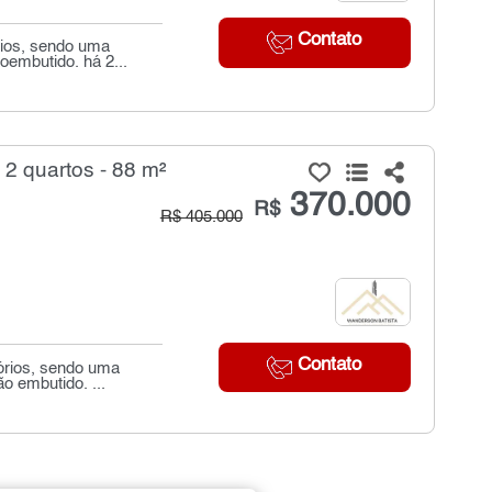
Contato
rios, sendo uma
oembutido. há 2...
2 quartos - 88 m²
370.000
R$
R$ 405.000
Contato
órios, sendo uma
o embutido. ...