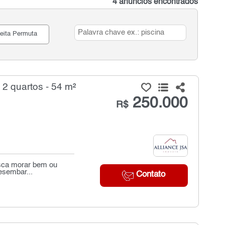
4 anúncios encontrados
eita Permuta
2 quartos - 54 m²
250.000
R$
usca morar bem ou
desembar...
Contato