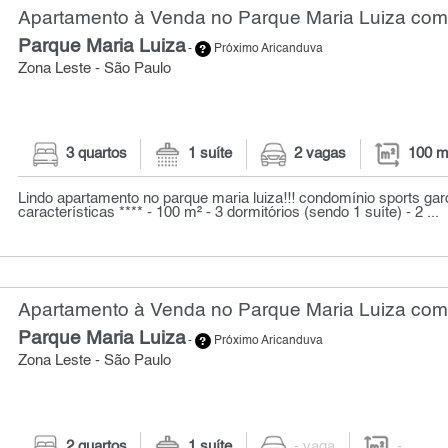
Apartamento à Venda no Parque Maria Luiza com 
Parque Maria Luiza
-
Próximo Aricanduva
Zona Leste - São Paulo
3 quartos
1 suíte
2 vagas
100 m
Lindo apartamento no parque maria luiza!!! condomínio sports garde
características **** - 100 m² - 3 dormitórios (sendo 1 suíte) - 2 ...
Apartamento à Venda no Parque Maria Luiza com
Parque Maria Luiza
-
Próximo Aricanduva
Zona Leste - São Paulo
2 quartos
1 suíte
- vaga
-