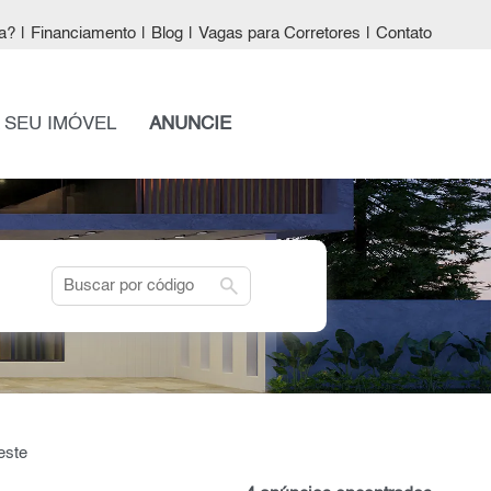
a?
|
Financiamento
|
Blog
|
Vagas para Corretores
|
Contato
 SEU IMÓVEL
ANUNCIE
search
este