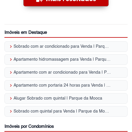
Imóveis em Destaque
keyboard_arrow_right
Sobrado com ar condicionado para Venda | Parque da Mooca
keyboard_arrow_right
Apartamento hidromassagem para Venda | Parque da Mooca
keyboard_arrow_right
Apartamento com ar condicionado para Venda | Parque da Mooca
keyboard_arrow_right
Apartamento com portaria 24 horas para Venda | Parque da Mooca
keyboard_arrow_right
Alugar Sobrado com quintal | Parque da Mooca
keyboard_arrow_right
Sobrado com quintal para Venda | Parque da Mooca
Imóveis por Condomínios