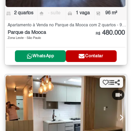
2 quartos
- suíte
1 vaga
96 m²
Apartamento à Venda no Parque da Mooca com 2 quartos - 96 m²
480.000
Parque da Mooca
R$
Zona Leste - São Paulo
WhatsApp
Contatar