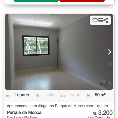
1 quarto
- suíte
- vaga
50 m²
Apartamento para Alugar no Parque da Mooca com 1 quarto - 50 m²
3.200
Parque da Mooca
R$
Sem Condomínio
Zona Leste - São Paulo