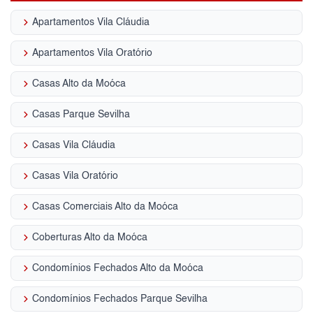
keyboard_arrow_right
Apartamentos Vila Cláudia
keyboard_arrow_right
Apartamentos Vila Oratório
keyboard_arrow_right
Casas Alto da Moóca
keyboard_arrow_right
Casas Parque Sevilha
keyboard_arrow_right
Casas Vila Cláudia
keyboard_arrow_right
Casas Vila Oratório
keyboard_arrow_right
Casas Comerciais Alto da Moóca
keyboard_arrow_right
Coberturas Alto da Moóca
keyboard_arrow_right
Condomínios Fechados Alto da Moóca
keyboard_arrow_right
Condomínios Fechados Parque Sevilha