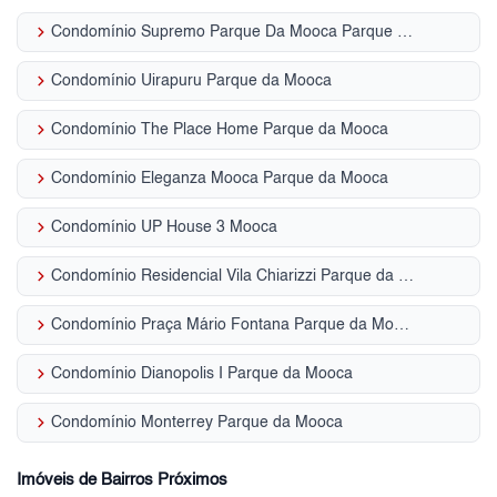
keyboard_arrow_right
Condomínio Supremo Parque Da Mooca Parque da Mooca
keyboard_arrow_right
Condomínio Uirapuru Parque da Mooca
keyboard_arrow_right
Condomínio The Place Home Parque da Mooca
keyboard_arrow_right
Condomínio Eleganza Mooca Parque da Mooca
keyboard_arrow_right
Condomínio UP House 3 Mooca
keyboard_arrow_right
Condomínio Residencial Vila Chiarizzi Parque da Mooca
keyboard_arrow_right
Condomínio Praça Mário Fontana Parque da Mooca
keyboard_arrow_right
Condomínio Dianopolis I Parque da Mooca
keyboard_arrow_right
Condomínio Monterrey Parque da Mooca
Imóveis de Bairros Próximos