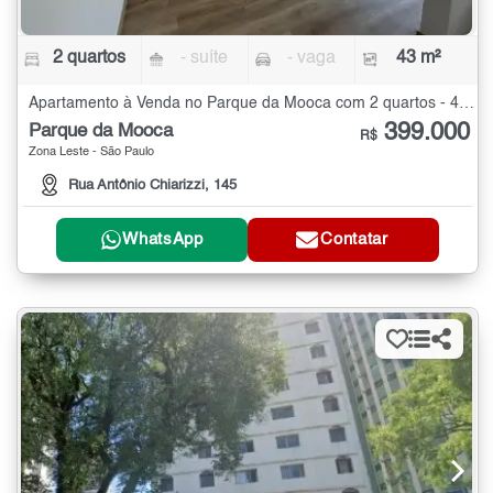
2 quartos
- suíte
- vaga
43 m²
Apartamento à Venda no Parque da Mooca com 2 quartos - 43 m²
399.000
Parque da Mooca
R$
Zona Leste - São Paulo
Rua Antônio Chiarizzi, 145
WhatsApp
Contatar