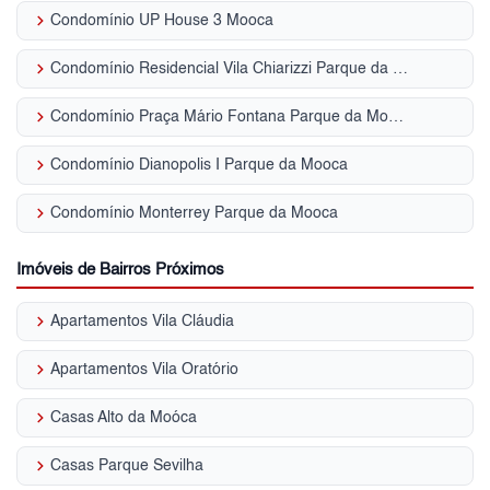
keyboard_arrow_right
Condomínio UP House 3 Mooca
keyboard_arrow_right
Condomínio Residencial Vila Chiarizzi Parque da Mooca
keyboard_arrow_right
Condomínio Praça Mário Fontana Parque da Mooca
keyboard_arrow_right
Condomínio Dianopolis I Parque da Mooca
keyboard_arrow_right
Condomínio Monterrey Parque da Mooca
Imóveis de Bairros Próximos
keyboard_arrow_right
Apartamentos Vila Cláudia
keyboard_arrow_right
Apartamentos Vila Oratório
keyboard_arrow_right
Casas Alto da Moóca
keyboard_arrow_right
Casas Parque Sevilha