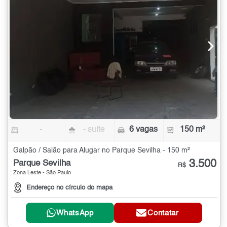
-
- suíte
6 vagas
150 m²
Galpão / Salão para Alugar no Parque Sevilha - 150 m²
3.500
Parque Sevilha
R$
Zona Leste - São Paulo
Endereço no círculo do mapa
WhatsApp
Contatar