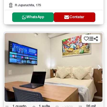
R Jupuruchita, 175
WhatsApp
Contatar
1 quarto
1 suíte
- vaga
26 m²