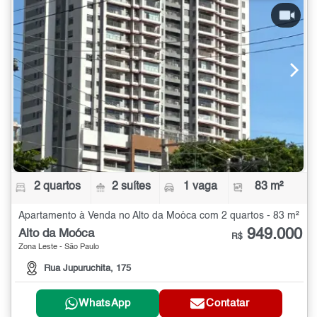
2 quartos
2 suítes
1 vaga
83 m²
Apartamento à Venda no Alto da Moóca com 2 quartos - 83 m²
949.000
Alto da Moóca
R$
Zona Leste - São Paulo
Rua Jupuruchita, 175
WhatsApp
Contatar