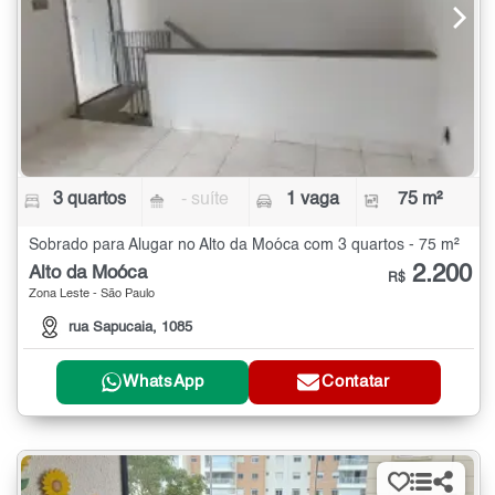
3 quartos
- suíte
1 vaga
75 m²
Sobrado para Alugar no Alto da Moóca com 3 quartos - 75 m²
2.200
Alto da Moóca
R$
Zona Leste - São Paulo
rua Sapucaia, 1085
WhatsApp
Contatar