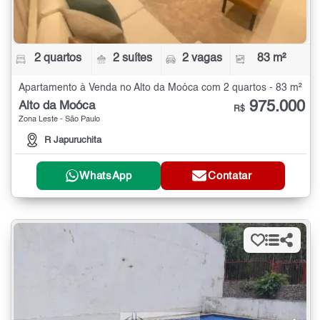
2 quartos
2 suítes
2 vagas
83 m²
Apartamento à Venda no Alto da Moóca com 2 quartos - 83 m²
975.000
Alto da Moóca
R$
Zona Leste - São Paulo
R Japuruchita
WhatsApp
Contatar