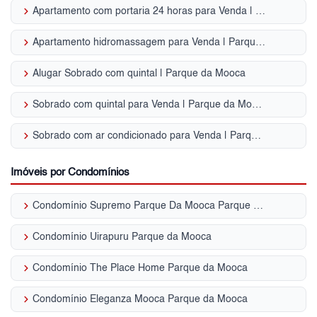
keyboard_arrow_right
Apartamento com portaria 24 horas para Venda | Parque da Mooca
keyboard_arrow_right
Apartamento hidromassagem para Venda | Parque da Mooca
keyboard_arrow_right
Alugar Sobrado com quintal | Parque da Mooca
keyboard_arrow_right
Sobrado com quintal para Venda | Parque da Mooca
keyboard_arrow_right
Sobrado com ar condicionado para Venda | Parque da Mooca
Imóveis por Condomínios
keyboard_arrow_right
Condomínio Supremo Parque Da Mooca Parque da Mooca
keyboard_arrow_right
Condomínio Uirapuru Parque da Mooca
keyboard_arrow_right
Condomínio The Place Home Parque da Mooca
keyboard_arrow_right
Condomínio Eleganza Mooca Parque da Mooca