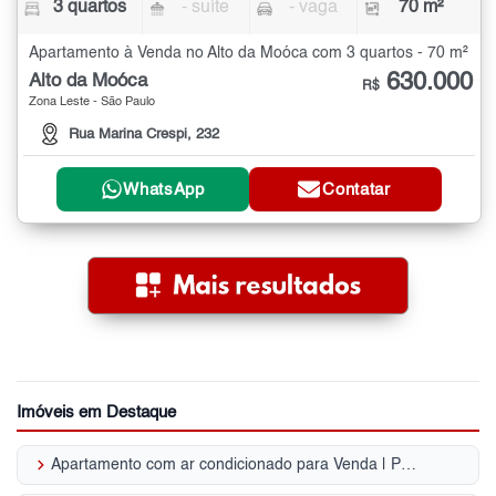
3 quartos
- suíte
- vaga
70 m²
Apartamento à Venda no Alto da Moóca com 3 quartos - 70 m²
630.000
Alto da Moóca
R$
Zona Leste - São Paulo
Rua Marina Crespi, 232
WhatsApp
Contatar
Imóveis em Destaque
keyboard_arrow_right
Apartamento com ar condicionado para Venda | Parque da Mooca