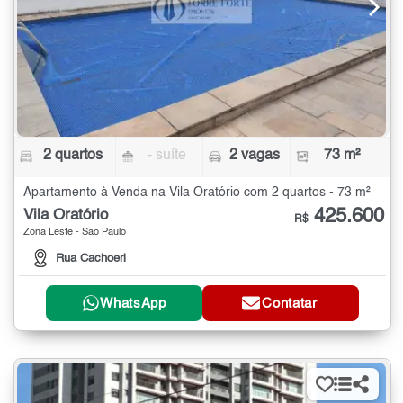
2 quartos
- suíte
2 vagas
73 m²
Apartamento à Venda na Vila Oratório com 2 quartos - 73 m²
425.600
Vila Oratório
R$
Zona Leste - São Paulo
Rua Cachoeri
WhatsApp
Contatar