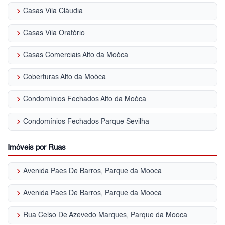
keyboard_arrow_right
Casas Vila Cláudia
keyboard_arrow_right
Casas Vila Oratório
keyboard_arrow_right
Casas Comerciais Alto da Moóca
keyboard_arrow_right
Coberturas Alto da Moóca
keyboard_arrow_right
Condomínios Fechados Alto da Moóca
keyboard_arrow_right
Condomínios Fechados Parque Sevilha
Imóveis por Ruas
keyboard_arrow_right
Avenida Paes De Barros, Parque da Mooca
keyboard_arrow_right
Avenida Paes De Barros, Parque da Mooca
keyboard_arrow_right
Rua Celso De Azevedo Marques, Parque da Mooca