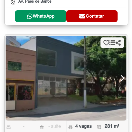
Av. Paes de Barros
WhatsApp
Contatar
-
- suíte
4 vagas
281 m²