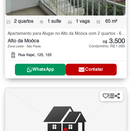
2 quartos
1 suíte
1 vaga
65 m²
Apartamento para Alugar no Alto da Moóca com 2 quartos - 65 m²
3.500
Alto da Moóca
R$
Condomínio: R$ 1.000
Zona Leste - São Paulo
Rua Itajaí, 125, 125
WhatsApp
Contatar